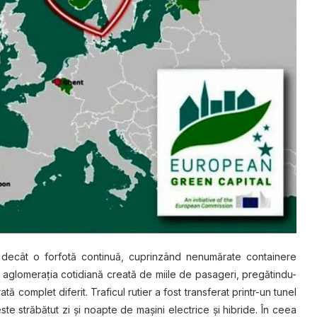
 decât o forfotă continuă, cuprinzând nenumărate containere
şi aglomeraţia cotidiană creată de miile de pasageri, pregătindu-
ă complet diferit. Traficul rutier a fost transferat printr-un tunel
te străbătut zi şi noapte de maşini electrice şi hibride. În ceea