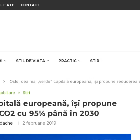
ALITATE
CONTACT
RI
STIL DE VIATA
PRACTIC
STIRI
Oslo, cea mai „verde” capitală europeană, îşi propune reducerea
obiliare
Stiri
pitală europeană, îşi propune
 CO2 cu 95% până în 2030
rdache
2 februarie 2019