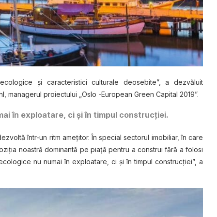
ologice şi caracteristici culturale deosebite”, a dezvăluit
hl, managerul proiectului „Oslo -European Green Capital 2019”.
ai în exploatare, ci şi în timpul construcţiei.
ezvoltă într-un ritm ameţitor. În special sectorul imobiliar, în care
ziţia noastră dominantă pe piaţă pentru a construi fără a folosi
ecologice nu numai în exploatare, ci şi în timpul construcţiei”, a