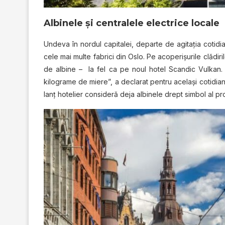
Albinele şi centralele electrice locale
Undeva în nordul capitalei, departe de agitaţia cotidia
cele mai multe fabrici din Oslo. Pe acoperişurile clădir
de albine – la fel ca pe noul hotel Scandic Vulkan
kilograme de miere”, a declarat pentru acelaşi cotidi
lanţ hotelier consideră deja albinele drept simbol al pro