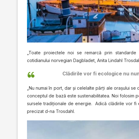
„Toate proiectele noi se remarcă prin standarde ec
cotidianului norvegian Dagbladet, Anita Lindahl Trosda
Clădirile vor fi ecologice nu num
„Nu numai în port, dar şi celelalte părţi ale oraşului se d
conceptul de bază este sustenabilitatea. Noi folosim po
sursele tradiţionale de energie. Adică clădirile vor fi 
precizat d-na Trosdahl.