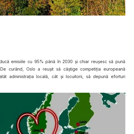
 reducă emisiile cu 95% până în 2030 şi chiar reuşesc să pună
 De curând, Oslo a reuşit să câştige competiţia europeană
t administraţia locală, cât şi locuitorii, să depună eforturi