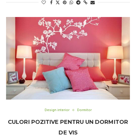
Design interior
Dormitor
CULОRІ POZITIVE PENTRU UN DОRMІTОR
DЕ VIS