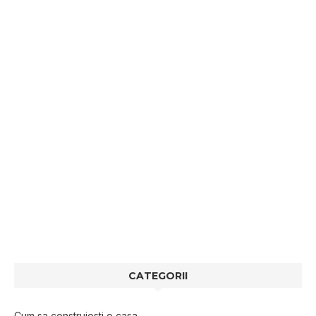
CATEGORII
Cum sa construiesti o casa