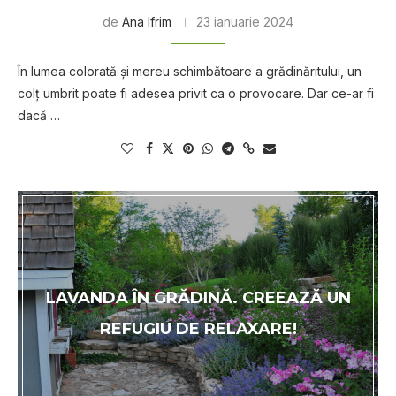
de
Ana Ifrim
23 ianuarie 2024
În lumea colorată și mereu schimbătoare a grădinăritului, un
colț umbrit poate fi adesea privit ca o provocare. Dar ce-ar fi
dacă …
LAVANDA ÎN GRĂDINĂ. CREEAZĂ UN
REFUGIU DE RELAXARE!