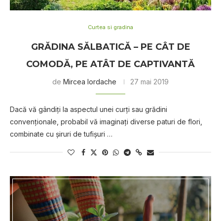
Curtea si gradina
GRĂDINA SĂLBATICĂ – PE CÂT DE
COMODĂ, PE ATÂT DE CAPTIVANTĂ
de
Mircea Iordache
27 mai 2019
Dacă vă gândiţi la aspectul unei curţi sau grădini
convenţionale, probabil vă imaginaţi diverse paturi de flori,
combinate cu şiruri de tufişuri …