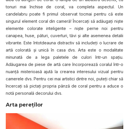
tonuri mai închise de coral, va completa aspectul. Un
candelabru poate fi primul observat tocmai pentru că este
singurul element coral din cameră! Încercaţi să adăugaţi nişte
elemente colorate inteligente – nişte perne noi pentru
canapea, huse, pături, cuverturi, tăvi şi alte asemenea detalii
vibrante. Este întotdeauna distractiv să includeţi o lucrare de
artă colorată şi unică în casa dvs. Arta este o modalitate
minunată de a lega paletele de culori într-un spaţiu.
Adăugarea de piese de artă care încorporează coralul într-o
nuanţă misterioasă ajută la crearea interesului vizual pentru
camerele dvs. Pentru cei mai artistici dintre noi, puteţi chiar să
încercaţi să pictaţi propria pânză de coral pentru a aduce o
notă personală decorului dvs.
Arta pereţilor