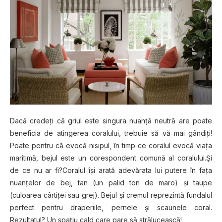
Dacă credeţi că griul este singura nuanţă neutră are poate
beneficia de atingerea coralului, trebuie să vă mai gândiţi!
Poate pentru că evocă nisipul, în timp ce coralul evocă viaţa
maritimă, bejul este un corespondent comună al coralului.Şi
de ce nu ar fi?Coralul îşi arată adevărata lui putere în faţa
nuanţelor de bej, tan (un palid ton de maro) şi taupe
(culoarea cârtiţei sau grej). Bejul şi cremul reprezintă fundalul
perfect pentru draperiile, pernele şi scaunele coral.
Rezultatul? Un spaţiu cald care pare să strălucească!