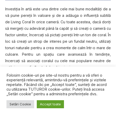
Investiţia în artă este una dintre cele mai bune modalităţi de a
vă pune pereţii în valoare şi de a adăuga o influenţă subtilă
de Living Coral în orice cameră. Cu toate acestea, dacă doriţi
să mergeţi cu adevărat până la capăt şi să creaţi o cameră cu
factor uimitor, încercaţi să pictaţi pereţii într-un ton de coral. În
loc să creaţi un strop de interes pe un fundal neutru, utilizaţi
tonuri naturale pentru a crea momente de calm într-o mare de
culoare. Pentru un spaţiu care avansează în tendinţe,
încercaţi să asociaţi coralul cu cele mai populare neutre de
astăzi, cum ar fi albastrul deschis şi gri.
Folosim cookie-uri pe site-ul nostru pentru a vă oferi o
Dormitoare luminoase
experiență relevantă, amintindu-vă preferințele și vizitele
repetate. Făcând clic pe „Accept toate”, sunteți de acord
cu utilizarea TUTUROR cookie-urilor. Puteți însă accesa
„Setări cookie” pentru a administra preferințele dvs.
Setări Cookie
Accept toate