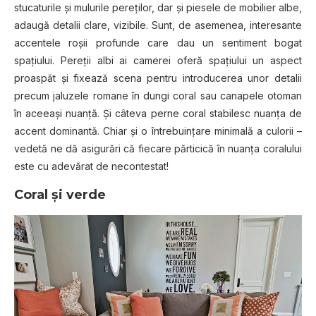
stucaturile şi mulurile pereţilor, dar şi piesele de mobilier albe,
adaugă detalii clare, vizibile. Sunt, de asemenea, interesante
accentele roşii profunde care dau un sentiment bogat
spaţiului. Pereţii albi ai camerei oferă spaţiului un aspect
proaspăt şi fixează scena pentru introducerea unor detalii
precum jaluzele romane în dungi coral sau canapele otoman
în aceeaşi nuanţă. Şi câteva perne coral stabilesc nuanţa de
accent dominantă. Chiar şi o întrebuinţare minimală a culorii –
vedetă ne dă asigurări că fiecare părticică în nuanţa coralului
este cu adevărat de necontestat!
Coral şi verde