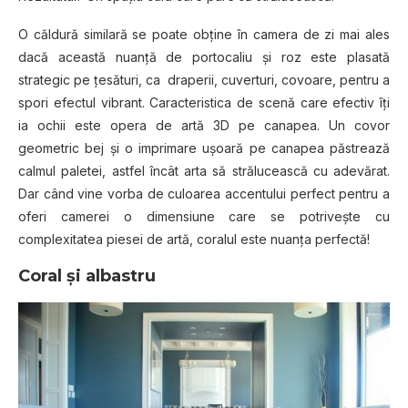
O căldură similară se poate obţine în camera de zi mai ales
dacă această nuanţă de portocaliu şi roz este plasată
strategic pe ţesături, ca draperii, cuverturi, covoare, pentru a
spori efectul vibrant. Caracteristica de scenă care efectiv îţi
ia ochii este opera de artă 3D pe canapea. Un covor
geometric bej şi o imprimare uşoară pe canapea păstrează
calmul paletei, astfel încât arta să strălucească cu adevărat.
Dar când vine vorba de culoarea accentului perfect pentru a
oferi camerei o dimensiune care se potriveşte cu
complexitatea piesei de artă, coralul este nuanţa perfectă!
Coral şi albastru