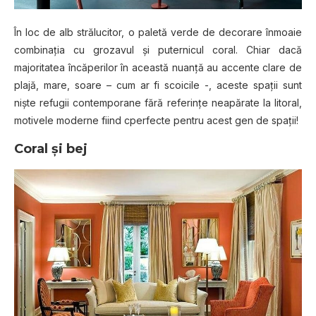
În loc de alb strălucitor, o paletă verde de decorare înmoaie
combinaţia cu grozavul şi puternicul coral. Chiar dacă
majoritatea încăperilor în această nuanţă au accente clare de
plajă, mare, soare – cum ar fi scoicile -, aceste spaţii sunt
nişte refugii contemporane fără referinţe neapărate la litoral,
motivele moderne fiind cperfecte pentru acest gen de spaţii!
Coral şi bej