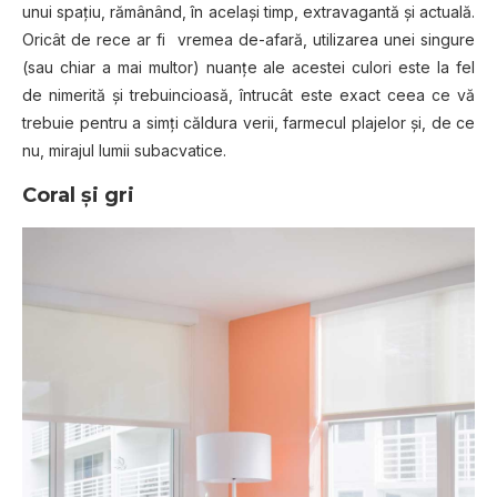
unui spaţiu, rămânând, în acelaşi timp, extravagantă şi actuală.
Oricât de rece ar fi vremea de-afară, utilizarea unei singure
(sau chiar a mai multor) nuanţe ale acestei culori este la fel
de nimerită şi trebuincioasă, întrucât este exact ceea ce vă
trebuie pentru a simţi căldura verii, farmecul plajelor şi, de ce
nu, mirajul lumii subacvatice.
Coral şi gri