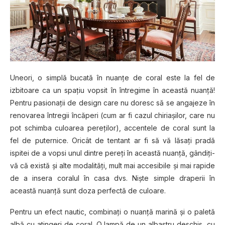
Uneori, o simplă bucată în nuanţe de coral este la fel de
izbitoare ca un spaţiu vopsit în întregime în această nuanţă!
Pentru pasionaţii de design care nu doresc să se angajeze în
renovarea întregii încăperi (cum ar fi cazul chiriaşilor, care nu
pot schimba culoarea pereţilor), accentele de coral sunt la
fel de puternice. Oricât de tentant ar fi să vă lăsaţi pradă
ispitei de a vopsi unul dintre pereţi în această nuanţă, gândiţi-
vă că există şi alte modalităţi, mult mai accesibile şi mai rapide
de a insera coralul în casa dvs. Nişte simple draperii în
această nuanţă sunt doza perfectă de culoare.
Pentru un efect nautic, combinaţi o nuanţă marină şi o paletă
albă cu atingeri de coral. O lampă de un albastru deschis, cu