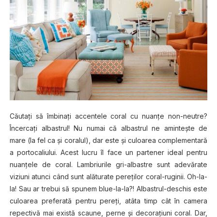
Căutaţi să îmbinaţi accentele coral cu nuanţe non-neutre?
Încercaţi albastrul! Nu numai că albastrul ne aminteşte de
mare (la fel ca şi coralul), dar este şi culoarea complementară
a portocaliului. Acest lucru îl face un partener ideal pentru
nuanţele de coral. Lambriurile gri-albastre sunt adevărate
viziuni atunci când sunt alăturate pereţilor coral-ruginii. Oh-la-
la! Sau ar trebui să spunem blue-la-la?! Albastrul-deschis este
culoarea preferată pentru pereţi, atâta timp cât în camera
repectivă mai există scaune, perne şi decoraţiuni coral. Dar,