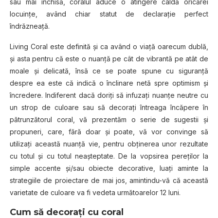
sau mai închisă, coralul aduce o atingere caldă oricărei
locuinţe, având chiar statut de declaraţie perfect
îndrăzneaţă.
Living Coral este definită şi ca având o viaţă oarecum dublă,
şi asta pentru că este o nuanţă pe cât de vibrantă pe atât de
moale şi delicată, însă ce se poate spune cu siguranţă
despre ea este că indică o înclinare netă spre optimism şi
încredere. Indiferent dacă doriţi să infuzaţi nuanţe neutre cu
un strop de culoare sau să decoraţi întreaga încăpere în
pătrunzătorul coral, vă prezentăm o serie de sugestii şi
propuneri, care, fără doar şi poate, vă vor convinge să
utilizaţi această nuanţă vie, pentru obţinerea unor rezultate
cu totul şi cu totul neaşteptate. De la vopsirea pereţilor la
simple accente şi/sau obiecte decorative, luaţi aminte la
strategiile de proiectare de mai jos, amintindu-vă că această
varietate de culoare va fi vedeta următoarelor 12 luni.
Cum să decoraţi cu coral