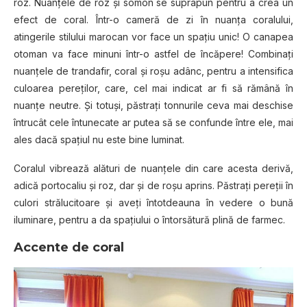
roz. Nuanţele de roz şi somon se suprapun pentru a crea un
efect de coral. Într-o cameră de zi în nuanţa coralului,
atingerile stilului marocan vor face un spaţiu unic! O canapea
otoman va face minuni într-o astfel de încăpere! Combinaţi
nuanţele de trandafir, coral şi roşu adânc, pentru a intensifica
culoarea pereţilor, care, cel mai indicat ar fi să rămână în
nuanţe neutre. Şi totuşi, păstraţi tonnurile ceva mai deschise
întrucât cele întunecate ar putea să se confunde între ele, mai
ales dacă spaţiul nu este bine luminat.
Coralul vibrează alături de nuanţele din care acesta derivă,
adică portocaliu şi roz, dar şi de roşu aprins. Păstraţi pereţii în
culori strălucitoare şi aveţi întotdeauna în vedere o bună
iluminare, pentru a da spaţiului o întorsătură plină de farmec.
Accente de coral