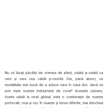
Nu vă lăsaţi păcăliţi de vremea de afară, odată şi-odată va
veni şi vara cea caldă şi-nsorită. Dar, până atunci, ce
modalitate mai bună de a aduce vara în casa dvs. dacă nu
prin nişte nuanţe ​​îndrăzneţe de coral? Această culoare,
foarte iubită la nivel global, este o combinaţie de nuanţe
portocalii, roşii şi roz. În nuanţe şi tonuri diferite, mai deschisă