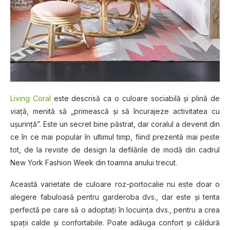
Living Coral
este descrisă ca o culoare sociabilă şi plină de
viaţă, menită să „primească şi să încurajeze activitatea cu
uşurinţă”. Este un secret bine păstrat, dar coralul a devenit din
ce în ce mai popular în ultimul timp, fiind prezentă mai peste
tot, de la reviste de design la defilările de modă din cadrul
New York Fashion Week din toamna anului trecut.
Această varietate de culoare roz-portocalie nu este doar o
alegere fabuloasă pentru garderoba dvs., dar este şi tenta
perfectă pe care să o adoptaţi în locuinţa dvs., pentru a crea
spaţii calde şi confortabile. Poate adăuga confort şi căldură