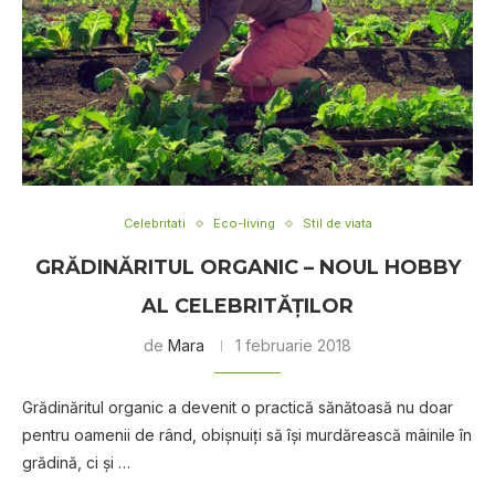
Celebritati
Eco-living
Stil de viata
GRĂDINĂRITUL ORGANIC – NOUL HOBBY
AL CELEBRITĂŢILOR
de
Mara
1 februarie 2018
Grădinăritul organic a devenit o practică sănătoasă nu doar
pentru oamenii de rând, obişnuiţi să îşi murdărească mâinile în
grădină, ci şi …