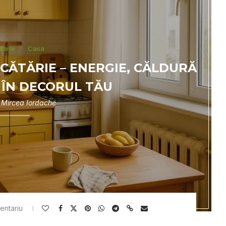
tarie
Casa
CĂTĂRIE – ENERGIE, CĂLDURĂ
 ÎN DECORUL TĂU
e
Mircea Iordache
entariu