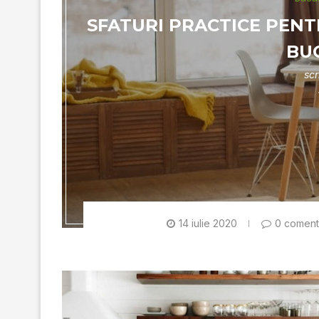
SFATURI PRACTICE PEN
BU
scr
14 iulie 2020
0 comenta