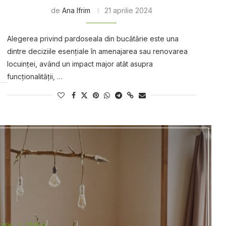
de
Ana Ifrim
21 aprilie 2024
Alegerea privind pardoseala din bucătărie este una
dintre deciziile esențiale în amenajarea sau renovarea
locuinței, având un impact major atât asupra
funcționalității, …
arie
Sfaturi