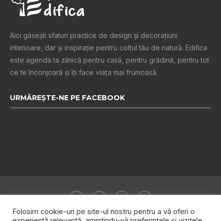
Aici găsești sfaturi practice de design şi decoraţiuni
interioare, dar și inspiraţie pentru colţul tău de natură. Edifica
este agenda ta zilnică pentru casă, pentru grădină, pentru tot
ce te înconjoară şi îţi face viaţa mai frumoasă.
URMĂREȘTE-NE PE FACEBOOK
Folosim cookie-uri pe site-ul nostru pentru a vă oferi o
experiență relevantă, amintindu-vă preferințele și vizitele