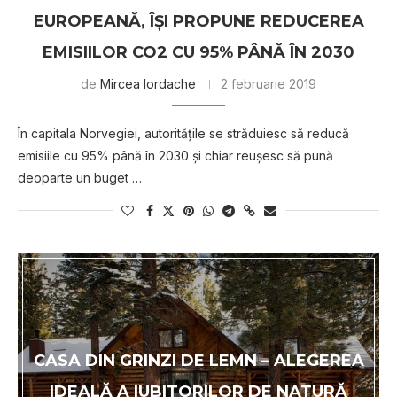
EUROPEANĂ, ÎŞI PROPUNE REDUCEREA
EMISIILOR CO2 CU 95% PÂNĂ ÎN 2030
de
Mircea Iordache
2 februarie 2019
În capitala Norvegiei, autorităţile se străduiesc să reducă
emisiile cu 95% până în 2030 şi chiar reuşesc să pună
deoparte un buget …
CASA DIN GRINZI DE LEMN – ALEGEREA
IDEALĂ A IUBITORILOR DE NATURĂ