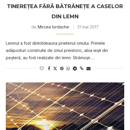
TINEREŢEA FĂRĂ BĂTRÂNEŢE A CASELOR
DIN LEMN
de
Mircea Iordache
31 mai 2017
Lemnul a fost dintotdeauna prietenul omului. Primele
adăposturi construite de omul preistoric, abia ieşit din
peşteră, au fost realizate din lemn. Strămoşii …