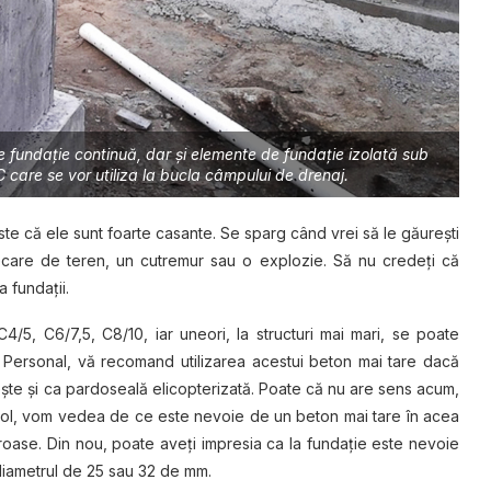
e fundație continuă, dar și elemente de fundație izolată sub
C care se vor utiliza la bucla câmpului de drenaj.
este că ele sunt foarte casante. Se sparg când vrei să le găurești
ecare de teren, un cutremur sau o explozie. Să nu credeți că
 fundații.
C4/5, C6/7,5, C8/10, iar uneori, la structuri mai mari, se poate
e. Personal, vă recomand utilizarea acestui beton mai tare dacă
ește și ca pardoseală elicopterizată. Poate că nu are sens acum,
emisol, vom vedea de ce este nevoie de un beton mai tare în acea
roase. Din nou, poate aveți impresia ca la fundație este nevoie
iametrul de 25 sau 32 de mm.