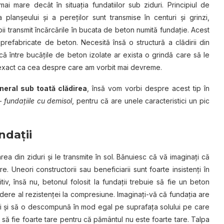
i mare decât în situația fundatiilor sub ziduri. Principiul de
 planșeului și a pereților sunt transmise în centuri și grinzi,
tâlpii transmit încărcările în bucata de beton numită fundație. Acest
prefabricate de beton. Necesită însă o structură a clădirii din
ă între bucățile de beton izolate ar exista o grindă care să le
 exact ca cea despre care am vorbit mai devreme.
eneral sub toată clădirea
, însă vom vorbi despre acest tip în
 fundațiile cu demisol
, pentru că are unele caracteristici un pic
ndații
 din ziduri și le transmite în sol. Bănuiesc că vă imaginați că
are. Uneori constructorii sau beneficiarii sunt foarte insistenți în
itiv, însă nu, betonul folosit la fundații trebuie să fie un beton
ere al rezistenței la compresiune. Imaginați-vă că fundația are
âlpi și să o descompună în mod egal pe suprafața solului pe care
 să fie foarte tare pentru că pământul nu este foarte tare. Talpa