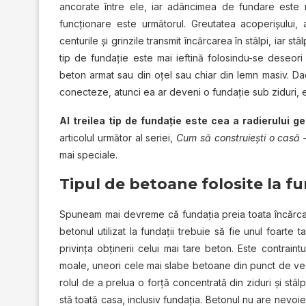
ancorate între ele, iar adâncimea de fundare este ma
funcționare este următorul. Greutatea acoperișului, a
centurile și grinzile transmit încărcarea în stâlpi, iar s
tip de fundație este mai ieftină folosindu-se deseori 
beton armat sau din oțel sau chiar din lemn masiv. Dac
conecteze, atunci ea ar deveni o fundație sub ziduri,
Al treilea tip de fundație este cea a radierului g
articolul următor al seriei,
Cum să construiești o casă –
mai speciale.
Tipul de betoane folosite la fu
Spuneam mai devreme că fundația preia toata încărcarea
betonul utilizat la fundații trebuie să fie unul foarte t
privința obținerii celui mai tare beton. Este contraintu
moale, uneori cele mai slabe betoane din punct de ved
rolul de a prelua o forță concentrată din ziduri și st
stă toată casa, inclusiv fundația. Betonul nu are nevoie