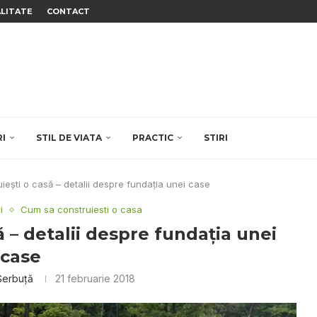
ALITATE
CONTACT
RI
STIL DE VIATA
PRACTIC
STIRI
ești o casă – detalii despre fundația unei case
i
Cum sa construiesti o casa
 – detalii despre fundația unei
case
Șerbuță
21 februarie 2018