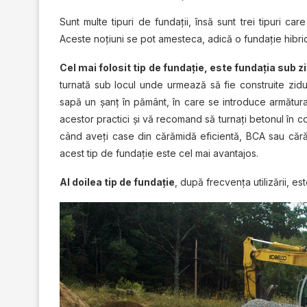
Sunt multe tipuri de fundații, însă sunt trei tipuri ca
Aceste noțiuni se pot amesteca, adică o fundație hibri
Cel mai folosit tip de fundație, este fundația sub zi
turnată sub locul unde urmează să fie construite zidur
sapă un șanţ în pământ, în care se introduce armătura
acestor practici și vă recomand să turnați betonul în c
când aveți case din cărămidă eficientă, BCA sau cără
acest tip de fundație este cel mai avantajos.
Al doilea tip de fundație
, după frecvența utilizării, es