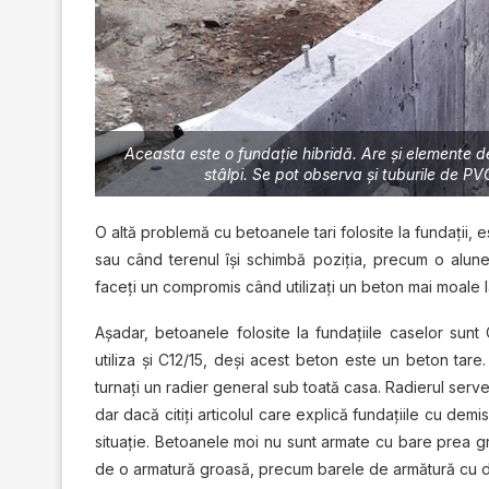
Aceasta este o fundație hibridă. Are și elemente d
stâlpi. Se pot observa și tuburile de PV
O altă problemă cu betoanele tari folosite la fundații, 
sau când terenul își schimbă poziția, precum o alun
faceți un compromis când utilizați un beton mai moale la
Așadar, betoanele folosite la fundațiile caselor sunt 
utiliza și C12/15, deși acest beton este un beton tar
turnați un radier general sub toată casa. Radierul serv
dar dacă citiți articolul care explică fundațiile cu d
situație. Betoanele moi nu sunt armate cu bare prea g
de o armatură groasă, precum barele de armătură cu d