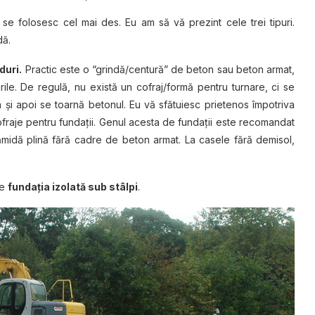
re se folosesc cel mai des. Eu am să vă prezint cele trei tipuri.
dă.
duri.
Practic este o “grindă/centură” de beton sau beton armat,
ile. De regulă, nu există un cofraj/formă pentru turnare, ci se
 și apoi se toarnă betonul. Eu vă sfătuiesc prietenos împotriva
ofraje pentru fundații. Genul acesta de fundații este recomandat
midă plină fără cadre de beton armat. La casele fără demisol,
te
fundația izolată sub stâlpi
.