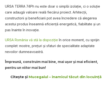
URSA TERRA 74Ph nu este doar o simplă izolație, ci o soluție
care adaugă valoare reală fiecărui proiect. Arhitecții,
constructorii și beneficiarii pot avea încredere că alegerea
acestui produs înseamnă eficiență energetică, fiabilitate și un
pas înainte în inovație.
URSA România vă stă la dispoziție
în orice moment, cu sprijin
complet: mostre, prețuri și sfaturi de specialitate adaptate
nevoilor dumneavoastră.
Împreună, construim mai bine, mai ușor și mai eficient,
pentru un viitor mai bun!
Citește și
Mucegaiul – inamicul tăcut din locuinţă