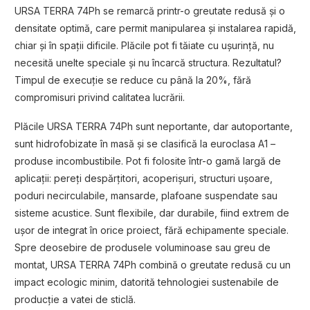
URSA TERRA 74Ph se remarcă printr-o greutate redusă și o
densitate optimă, care permit manipularea și instalarea rapidă,
chiar și în spații dificile. Plăcile pot fi tăiate cu ușurință, nu
necesită unelte speciale și nu încarcă structura. Rezultatul?
Timpul de execuție se reduce cu până la 20%, fără
compromisuri privind calitatea lucrării.
Plăcile URSA TERRA 74Ph sunt neportante, dar autoportante,
sunt hidrofobizate în masă și se clasifică la euroclasa A1 –
produse incombustibile. Pot fi folosite într-o gamă largă de
aplicații: pereți despărțitori, acoperișuri, structuri ușoare,
poduri necirculabile, mansarde, plafoane suspendate sau
sisteme acustice. Sunt flexibile, dar durabile, fiind extrem de
ușor de integrat în orice proiect, fără echipamente speciale.
Spre deosebire de produsele voluminoase sau greu de
montat, URSA TERRA 74Ph combină o greutate redusă cu un
impact ecologic minim, datorită tehnologiei sustenabile de
producție a vatei de sticlă.