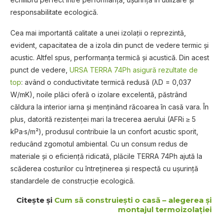
responsabilitate ecologică.
Cea mai importantă calitate a unei izolații o reprezintă,
evident, capacitatea de a izola din punct de vedere termic și
acustic. Altfel spus, performanța termică și acustică. Din acest
punct de vedere,
URSA TERRA 74Ph asigură rezultate de
top
: având o conductivitate termică redusă (λD = 0,037
W/mK), noile plăci oferă o izolare excelentă, păstrând
căldura la interior iarna și menținând răcoarea în casă vara. În
plus, datorită rezistenței mari la trecerea aerului (AFRi ≥ 5
kPa·s/m²), produsul contribuie la un confort acustic sporit,
reducând zgomotul ambiental. Cu un consum redus de
materiale și o eficiență ridicată, plăcile TERRA 74Ph ajută la
scăderea costurilor cu întreținerea și respectă cu ușurință
standardele de construcție ecologică.
Citește și
Cum să construiești o casă – alegerea și
montajul termoizolației