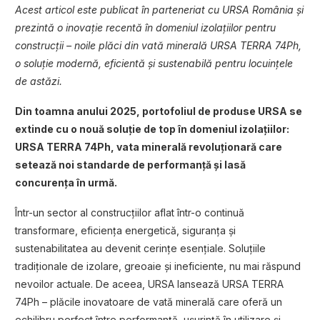
Acest articol este publicat în parteneriat cu URSA România și
prezintă o inovație recentă în domeniul izolațiilor pentru
construcții – noile plăci din vată minerală URSA TERRA 74Ph,
o soluție modernă, eficientă și sustenabilă pentru locuințele
de astăzi.
Din toamna anului 2025, portofoliul de produse URSA se
extinde cu o nouă soluție de top în domeniul izolațiilor:
URSA TERRA 74Ph, vata minerală revoluționară care
setează noi standarde de performanță și lasă
concurența în urmă.
Într-un sector al construcțiilor aflat într-o continuă
transformare, eficiența energetică, siguranța și
sustenabilitatea au devenit cerințe esențiale. Soluțiile
tradiționale de izolare, greoaie și ineficiente, nu mai răspund
nevoilor actuale. De aceea, URSA lansează URSA TERRA
74Ph – plăcile inovatoare de vată minerală care oferă un
echilibru perfect între performanță, ușurință în utilizare și