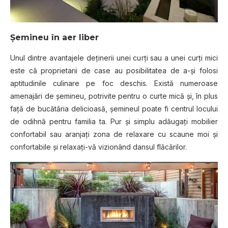
Şemineu în aer liber
Unul dintre avantajele deţinerii unei curţi sau a unei curţi mici
este că proprietarii de case au posibilitatea de a-şi folosi
aptitudinile culinare pe foc deschis. Există numeroase
amenajări de şemineu, potrivite pentru o curte mică şi, în plus
faţă de bucătăria delicioasă, şemineul poate fi centrul locului
de odihnă pentru familia ta. Pur şi simplu adăugaţi mobilier
confortabil sau aranjaţi zona de relaxare cu scaune moi şi
confortabile şi relaxaţi-vă vizionând dansul flăcărilor.