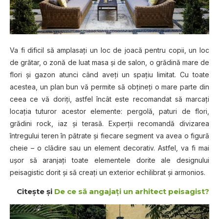
Va fi dificil să amplasaţi un loc de joacă pentru copii, un loc
de grătar, o zonă de luat masa şi de salon, o grădină mare de
flori şi gazon atunci când aveţi un spaţiu limitat. Cu toate
acestea, un plan bun vă permite să obţineţi o mare parte din
ceea ce vă doriţi, astfel încât este recomandat să marcaţi
locaţia tuturor acestor elemente: pergolă, paturi de flori,
grădini rock, iaz şi terasă. Experţii recomandă divizarea
întregului teren în pătrate şi fiecare segment va avea o figură
cheie – o clădire sau un element decorativ. Astfel, va fi mai
uşor să aranjaţi toate elementele dorite ale designului
peisagistic dorit şi să creaţi un exterior echilibrat şi armonios.
Citeşte şi
De ce să angajaţi un arhitect peisagist?