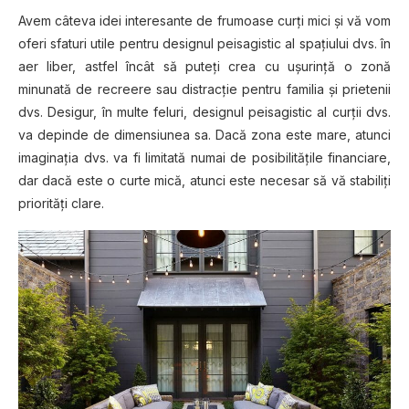
Avem câteva idei interesante de frumoase curţi mici şi vă vom
oferi sfaturi utile pentru designul peisagistic al spaţiului dvs. în
aer liber, astfel încât să puteţi crea cu uşurinţă o zonă
minunată de recreere sau distracţie pentru familia şi prietenii
dvs. Desigur, în multe feluri, designul peisagistic al curţii dvs.
va depinde de dimensiunea sa. Dacă zona este mare, atunci
imaginaţia dvs. va fi limitată numai de posibilităţile financiare,
dar dacă este o curte mică, atunci este necesar să vă stabiliţi
priorităţi clare.