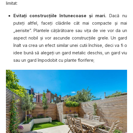
limitat:
Evitaţi construcţiile întunecoase şi mari.
Dacă nu
puteţi altfel, faceţi clădirile cât mai compacte şi mai
„aerisite”. Plantele căţărătoare sau viţa de vie vor da un
aspect nobil şi vor ascunde construcţiile grele. Un gard
înalt va crea un efect similar unei cutii închise, deci va fi o
idee bună să alegeţi un gard metalic deschis, un gard viu
sau un gard împodobit cu plante florifere;