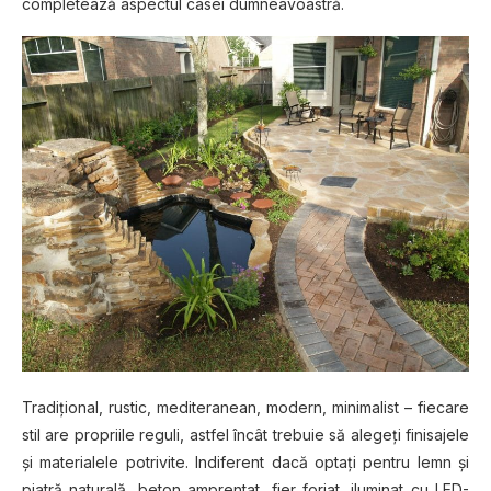
completează aspectul casei dumneavoastră.
Tradiţional, rustic, mediteranean, modern, minimalist – fiecare
stil are propriile reguli, astfel încât trebuie să alegeţi finisajele
şi materialele potrivite. Indiferent dacă optaţi pentru lemn şi
piatră naturală, beton amprentat, fier forjat, iluminat cu LED-