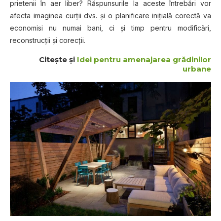
prietenii în aer liber? Răspunsurile la aceste întrebări vor
afecta imaginea curţii dvs. şi o planificare iniţială corectă va
economisi nu numai bani, ci şi timp pentru modificări,
reconstrucţii şi corecţii.
Citeşte şi
Idei pentru amenajarea grădinilor
urbane