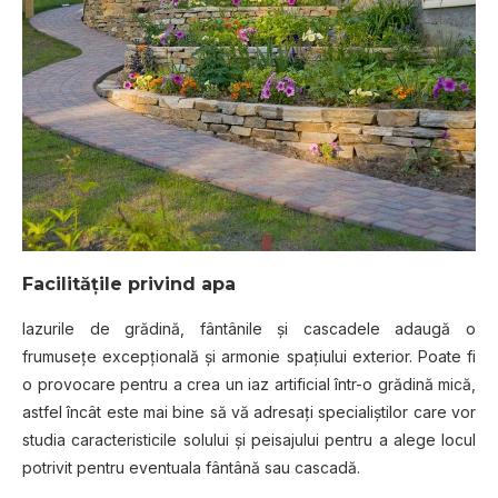
Facilităţile privind apa
Iazurile de grădină, fântânile şi cascadele adaugă o
frumuseţe excepţională şi armonie spaţiului exterior. Poate fi
o provocare pentru a crea un iaz artificial într-o grădină mică,
astfel încât este mai bine să vă adresaţi specialiştilor care vor
studia caracteristicile solului şi peisajului pentru a alege locul
potrivit pentru eventuala fântână sau cascadă.