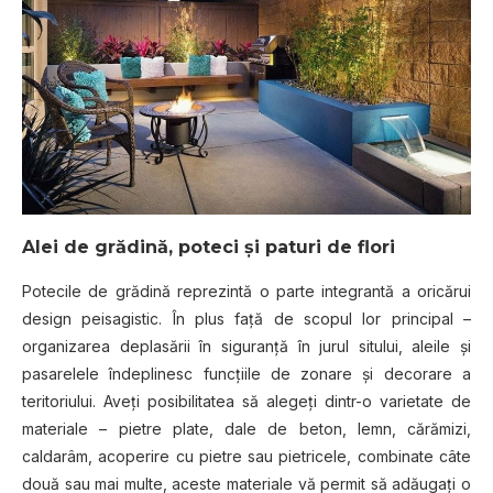
Alei de grădină, poteci şi paturi de flori
Potecile de grădină reprezintă o parte integrantă a oricărui
design peisagistic. În plus faţă de scopul lor principal –
organizarea deplasării în siguranţă în jurul sitului, aleile şi
pasarelele îndeplinesc funcţiile de zonare şi decorare a
teritoriului. Aveţi posibilitatea să alegeţi dintr-o varietate de
materiale – pietre plate, dale de beton, lemn, cărămizi,
caldarâm, acoperire cu pietre sau pietricele, combinate câte
două sau mai multe, aceste materiale vă permit să adăugaţi o