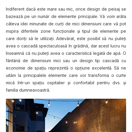
Indiferent dacă este mare sau mic, orice design de peisaj se
bazează pe un număr de elemente principale. Vă vom arăta
câteva idei minunate de curţi de mici dimensiuni care vă pot
inspira diferitele zone funcţionale şi tipul de elemente pe
care doriţi să le utilizaţi. Adevărat, este posibil să nu puteţi
avea o cascadă spectaculoasă în grădină, dar acest lucru nu
înseamnă că nu puteţi avea o caracteristică legată de apă. O
fântână de dimensiuni mici sau un design tip cascadă cu
economie de spaţiu reprezintă o opţiune excelentă. Să ne
uităm la principalele elemente care vor transforma o curte
mică într-un spaţiu ospitalier şi confortabil pentru dvs. şi
familia dumneavoastră.