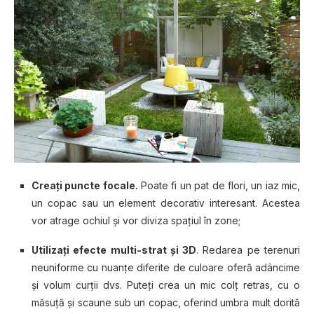
Creaţi puncte focale.
Poate fi un pat de flori, un iaz mic,
un copac sau un element decorativ interesant. Acestea
vor atrage ochiul şi vor diviza spaţiul în zone;
Utilizaţi efecte multi-strat şi 3D
. Redarea pe terenuri
neuniforme cu nuanţe diferite de culoare oferă adâncime
şi volum curţii dvs. Puteţi crea un mic colţ retras, cu o
măsuţă şi scaune sub un copac, oferind umbra mult dorită