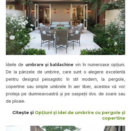
Ideile de
umbrare şi baldachine
vin în numeroase opţiuni.
De la pânzele de umbrire, care sunt o alegere excelentă
pentru designul peisagistic în stil modern, la pergole,
copertine sau simple umbrele în aer liber, acestea vă vor
proteja pe dumneavoastră şi pe oaspeţii dvs. de soare sau
de ploaie.
Citeşte şi
Opţiuni şi idei de umbrire cu pergole şi
copertine