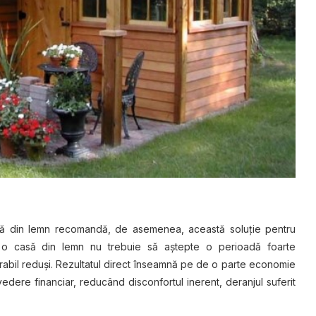
asă din lemn recomandă, de asemenea, această soluţie pentru
 o casă din lemn nu trebuie să aştepte o perioadă foarte
erabil reduşi. Rezultatul direct înseamnă pe de o parte economie
dere financiar, reducând disconfortul inerent, deranjul suferit