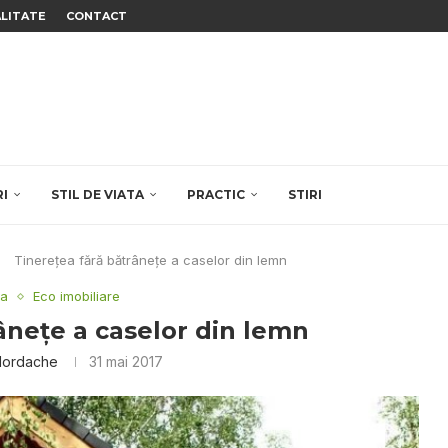
ALITATE
CONTACT
RI
STIL DE VIATA
PRACTIC
STIRI
Tinereţea fără bătrâneţe a caselor din lemn
ra
Eco imobiliare
âneţe a caselor din lemn
 Iordache
31 mai 2017