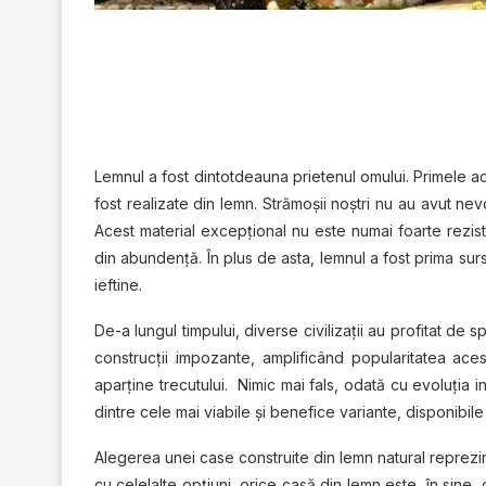
Lemnul a fost dintotdeauna prietenul omului. Primele adă
fost realizate din lemn. Strămoşii noştri nu au avut nev
Acest material excepţional nu este numai foarte reziste
din abundenţă. În plus de asta, lemnul a fost prima surs
ieftine.
De-a lungul timpului, diverse civilizaţii au profitat de
construcţii impozante, amplificând popularitatea aces
aparţine trecutului. Nimic mai fals, odată cu evoluţia i
dintre cele mai viabile şi benefice variante, disponibil
Alegerea unei case construite din lemn natural reprezint
cu celelalte opţiuni, orice casă din lemn este, în sine,