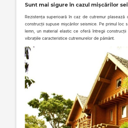
Sunt mai sigure în cazul mişcărilor s
Rezistenţa superioară în caz de cutremur plasează c
construcţii supuse mişcărilor seismice. Pe primul loc 
lemn, un material elastic ce oferă întregii construcţii
vibraţiile caracteristice cutremurelor de pământ.