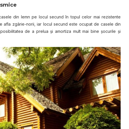
eismice
asele din lemn pe locul secund în topul celor mai rezistente
se afla zgârie-norii, iar locul secund este ocupat de casele din
 posibilitatea de a prelua şi amortiza mult mai bine şocurile şi