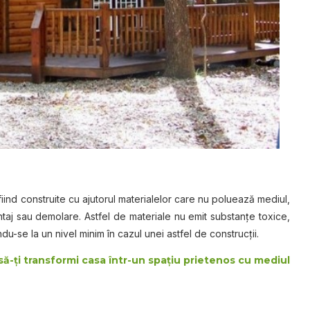
fiind construite cu ajutorul materialelor care nu poluează mediul,
montaj sau demolare. Astfel de materiale nu emit substanţe toxice,
du-se la un nivel minim în cazul unei astfel de construcţii.
ă-ţi transformi casa într-un spaţiu prietenos cu mediul