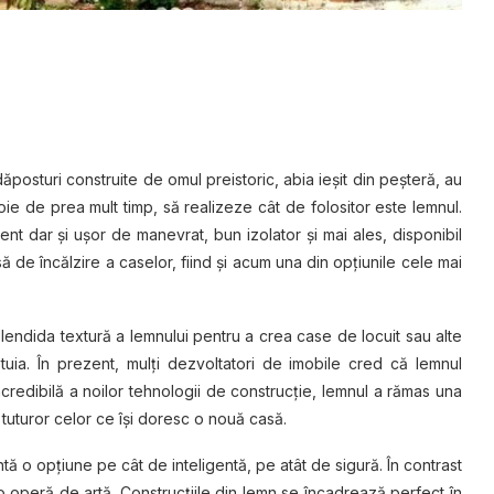
posturi construite de omul preistoric, abia ieşit din peşteră, au
oie de prea mult timp, să realizeze cât de folositor este lemnul.
nt dar şi uşor de manevrat, bun izolator şi mai ales, disponibil
ă de încălzire a caselor, fiind şi acum una din opţiunile cele mai
 splendida textură a lemnului pentru a crea case de locuit sau alte
tuia. În prezent, mulţi dezvoltatori de imobile cred că lemnul
ncredibilă a noilor tehnologii de construcţie, lemnul a rămas una
e tuturor celor ce îşi doresc o nouă casă.
ă o opţiune pe cât de inteligentă, pe atât de sigură. În contrast
 o operă de artă. Construcţiile din lemn se încadrează perfect în