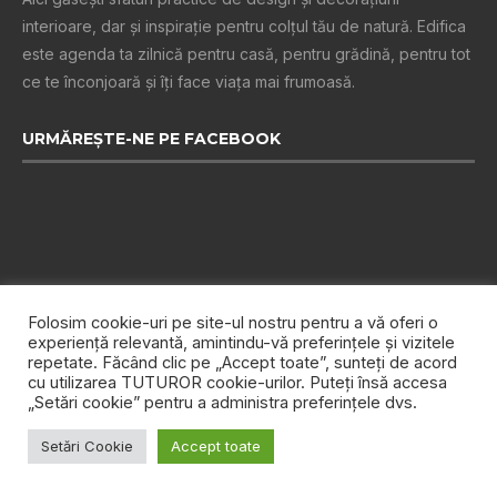
interioare, dar și inspiraţie pentru colţul tău de natură. Edifica
este agenda ta zilnică pentru casă, pentru grădină, pentru tot
ce te înconjoară şi îţi face viaţa mai frumoasă.
URMĂREȘTE-NE PE FACEBOOK
Folosim cookie-uri pe site-ul nostru pentru a vă oferi o
experiență relevantă, amintindu-vă preferințele și vizitele
repetate. Făcând clic pe „Accept toate”, sunteți de acord
cu utilizarea TUTUROR cookie-urilor. Puteți însă accesa
„Setări cookie” pentru a administra preferințele dvs.
Setări Cookie
Accept toate
Despre noi
Publicitate
Politica de confidențialitate
Contact