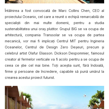
Întâlnirea a fost convocată de Marc Collins Chen, CEO al
proiectului Oceanix, cel care a reunit o echipă remarcabilă de
specialişti din mai multe domenii, pentru a studia
sustenabilitatea unui oraş plutitor. Grupul BIG se va ocupa de
arhitectură, compania Transsolar se va ocupa de partea
mecanică, vor mai fi implicaţi Centrul MIT pentru Ingineria
Oceanelor, Centrul de Design Zero Deşeuri, precum şi
celebrul artist Olafur Eliasson. Dickson Despommier, faimosul
creator al fermelor verticale va fi acolo pentru a se ocupa de
ceea ce ştie cel mai bine. Toţi aceştia sunt, fără îndoială,
firme şi persoane de încredere, capabile să pună umărul la
crearea acestui proiect futurist.