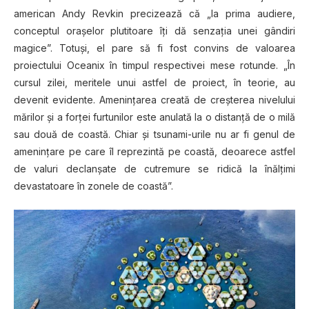
american Andy Revkin precizează că „la prima audiere,
conceptul oraşelor plutitoare îţi dă senzaţia unei gândiri
magice”. Totuşi, el pare să fi fost convins de valoarea
proiectului Oceanix în timpul respectivei mese rotunde. „În
cursul zilei, meritele unui astfel de proiect, în teorie, au
devenit evidente. Ameninţarea creată de creşterea nivelului
mărilor şi a forţei furtunilor este anulată la o distanţă de o milă
sau două de coastă. Chiar şi tsunami-urile nu ar fi genul de
ameninţare pe care îl reprezintă pe coastă, deoarece astfel
de valuri declanşate de cutremure se ridică la înălţimi
devastatoare în zonele de coastă”.