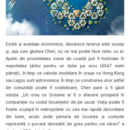
Există şi avantaje economice, deoarece terenul este scump
şi, aşa cum glumea Chen, nu se mai poate face nimic cu el.
Apele din proximitatea zonei de coastă pot fi închiriate în
majoritatea ţărilor pentru un dolar pe acru (4047 metri
pătraţi), în timp ce valorile imobiliare în oraşe ca Hong Kong
sau Lagos sunt astronomice. În timp ce construirea unor astfel
de comunităţi poate fi costisitoare, Chen pare a fi găsit
soluţia. „Un oraş ca Oceanix ar fi o afacere prosperă în
comparaţie cu costul locuinţelor de pe uscat. Viaţa poate fi
foarte scumpă în metropolele cu cea mai rapidă dezvoltare
din lume, acolo unde penuria de locuinţe şi costurile
reprezintă o povară deosebit de grea pentru cei săraci” a