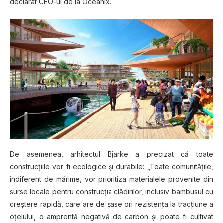
declarat CEO-ul de la Oceanix.
De asemenea, arhitectul Bjarke a precizat că toate
construcţiile vor fi ecologice şi durabile: „Toate comunităţile,
indiferent de mărime, vor prioritiza materialele provenite din
surse locale pentru construcţia clădirilor, inclusiv bambusul cu
creştere rapidă, care are de şase ori rezistenţa la tracţiune a
oţelului, o amprentă negativă de carbon şi poate fi cultivat