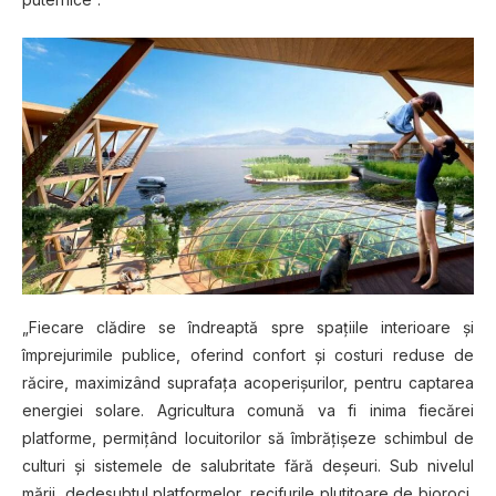
„Fiecare clădire se îndreaptă spre spaţiile interioare şi
împrejurimile publice, oferind confort şi costuri reduse de
răcire, maximizând suprafaţa acoperişurilor, pentru captarea
energiei solare. Agricultura comună va fi inima fiecărei
platforme, permiţând locuitorilor să îmbrăţişeze schimbul de
culturi şi sistemele de salubritate fără deşeuri. Sub nivelul
mării, dedesubtul platformelor, recifurile plutitoare de bioroci,