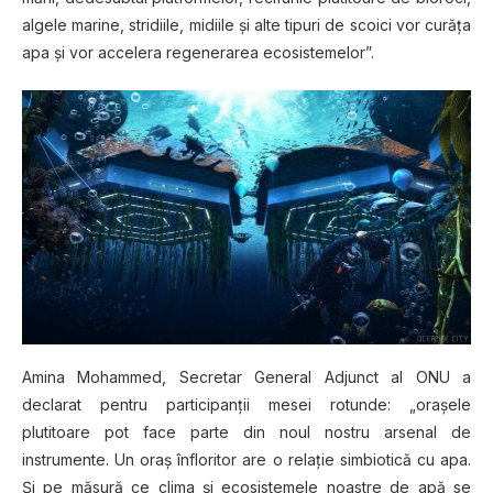
algele marine, stridiile, midiile şi alte tipuri de scoici vor curăţa
apa şi vor accelera regenerarea ecosistemelor”.
Amina Mohammed, Secretar General Adjunct al ONU a
declarat pentru participanţii mesei rotunde: „oraşele
plutitoare pot face parte din noul nostru arsenal de
instrumente. Un oraş înfloritor are o relaţie simbiotică cu apa.
Şi pe măsură ce clima şi ecosistemele noastre de apă se