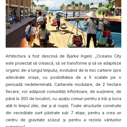
Arhitectura a fost descrisă de Bjarke Ingels: „Oceanix City
este proiectat să crească, să se transforme şi să se adapteze
organic de-a lungul timpului, evoluând de la mici cartiere spre
adevărate oraşe, cu posibilitatea de a fi scalate pe o
perioadă nedeterminată. Cartierele modulare, de 2 hectare
fiecare, vor adăposti comunităţi înfloritoare, de susţinere, de
până la 300 de locuitori, cu spaţiu comun pentru a trăi şi lucra
atât în timpul zilei, dar şi al nopţii. Toate structurile construite
din vecinătate sunt păstrate sub 7 etaje, pentru a crea un
centru de gravitate scăzut şi pentru a rezista vânturilor
puternice”.