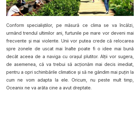
Conform specialiştilor, pe măsură ce clima se va încălzi,
urmând trendul ultimilor ani, furtunile pe mare vor deveni mai
frecvente şi mai violente. Unii vor putea crede că relocarea
spre zonele de uscat mai înalte poate fi o idee mai bună
decât aceea de a naviga cu oraşul plutitor. Alţii vor sugera,
de asemenea, că va trebui să acţionăm mai decis imediat,
pentru a opri schimbările climatice şi să ne gândim mai puţin la
cum ne vom adapta la ele. Oricum, nu peste mult timp,
Oceanix ne va arăta cine a avut dreptate.