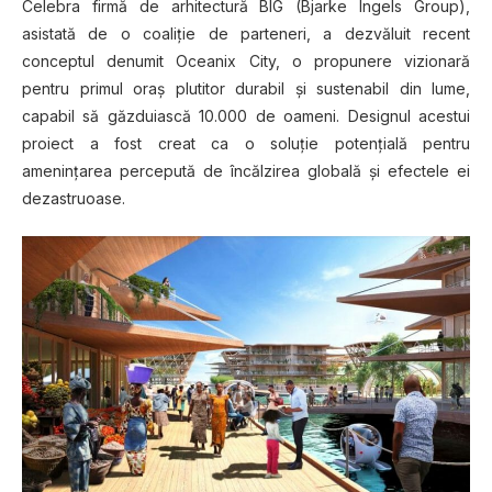
Celebra firmă de arhitectură BIG (Bjarke Ingels Group),
asistată de o coaliţie de parteneri, a dezvăluit recent
conceptul denumit Oceanix City, o propunere vizionară
pentru primul oraş plutitor durabil şi sustenabil din lume,
capabil să găzduiască 10.000 de oameni. Designul acestui
proiect a fost creat ca o soluţie potenţială pentru
ameninţarea percepută de încălzirea globală şi efectele ei
dezastruoase.