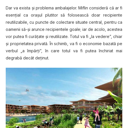
Dar va exista şi problema ambalajelor. Miflin consideră că ar fi
esenţial ca oraşul plutitor să folosească doar recipiente
reutilizabile, cu puncte de colectare situate central, pentru ca
oamenii să-şi arunce recipientele goale; iar de acolo, acestea
vor putea fi curăţate şi reutilizate. Totul va fi „la vedere”, chiar
şi proprietatea privată. În schimb, va fi o economie bazată pe
verbul „a împărţi”, în care totul va fi putea închiriat mai
degrabă decât deţinut.