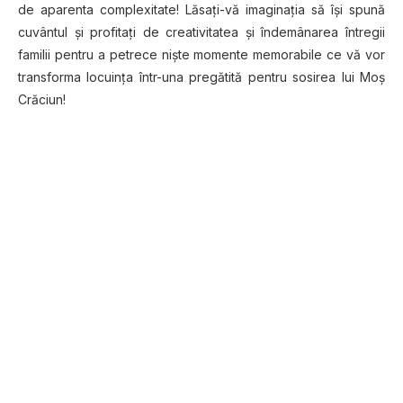
de aparenta complexitate! Lăsaţi-vă imaginaţia să îşi spună
cuvântul şi profitaţi de creativitatea şi îndemânarea întregii
familii pentru a petrece nişte momente memorabile ce vă vor
transforma locuinţa într-una pregătită pentru sosirea lui Moş
Crăciun!