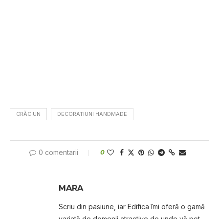
CRĂCIUN
DECORATIUNI HANDMADE
0 comentarii
0
MARA
Scriu din pasiune, iar Edifica îmi oferă o gamă
variată de domenii atractive de unde vă pot