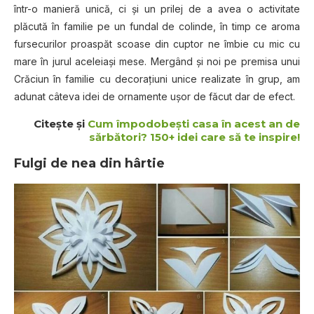
într-o manieră unică, ci şi un prilej de a avea o activitate
plăcută în familie pe un fundal de colinde, în timp ce aroma
fursecurilor proaspăt scoase din cuptor ne îmbie cu mic cu
mare în jurul aceleiaşi mese. Mergând şi noi pe premisa unui
Crăciun în familie cu decoraţiuni unice realizate în grup, am
adunat câteva idei de ornamente uşor de făcut dar de efect.
Citeşte şi
Cum împodobeşti casa în acest an de
sărbători? 150+ idei care să te inspire!
Fulgi de nea din hârtie