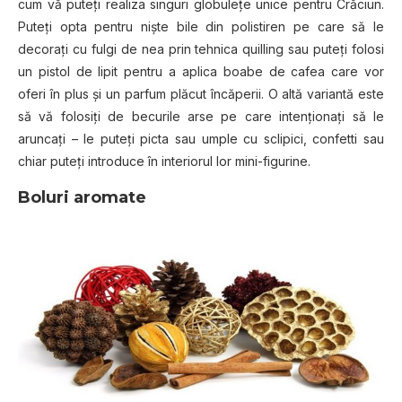
cum vă puteţi realiza singuri globuleţe unice pentru Crăciun.
Puteţi opta pentru nişte bile din polistiren pe care să le
decoraţi cu fulgi de nea prin tehnica quilling sau puteţi folosi
un pistol de lipit pentru a aplica boabe de cafea care vor
oferi în plus şi un parfum plăcut încăperii. O altă variantă este
să vă folosiţi de becurile arse pe care intenţionaţi să le
aruncaţi – le puteţi picta sau umple cu sclipici, confetti sau
chiar puteţi introduce în interiorul lor mini-figurine.
Boluri aromate