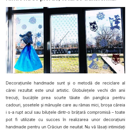
Decoraţiunile handmade sunt şi o metodă de reciclare al
cărei rezultat este unul artistic. Globuleţele vechi din anii
trecuţi, bucăţile prea scurte tăiate din panglica pentru
cadouri, şosetele şi mănuşile care au rămas mici, broşa căreia
i s-a rupt acul sau biluţele dintr-o brăţară compromisă – toate
pot fi utilizate cu succes în realizarea unor decoraţiuni
handmade pentru un Crăciun de neuitat. Nu vă lăsaţi intimidaţi