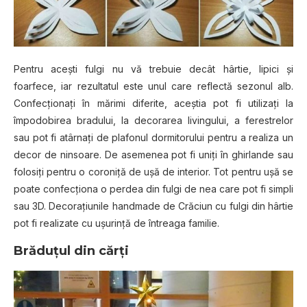
Pentru aceşti fulgi nu vă trebuie decât hârtie, lipici şi
foarfece, iar rezultatul este unul care reflectă sezonul alb.
Confecţionaţi în mărimi diferite, aceştia pot fi utilizaţi la
împodobirea bradului, la decorarea livingului, a ferestrelor
sau pot fi atârnaţi de plafonul dormitorului pentru a realiza un
decor de ninsoare. De asemenea pot fi uniţi în ghirlande sau
folosiţi pentru o coroniţă de uşă de interior. Tot pentru uşă se
poate confecţiona o perdea din fulgi de nea care pot fi simpli
sau 3D. Decoraţiunile handmade de Crăciun cu fulgi din hârtie
pot fi realizate cu uşurinţă de întreaga familie.
Brăduţul din cărţi