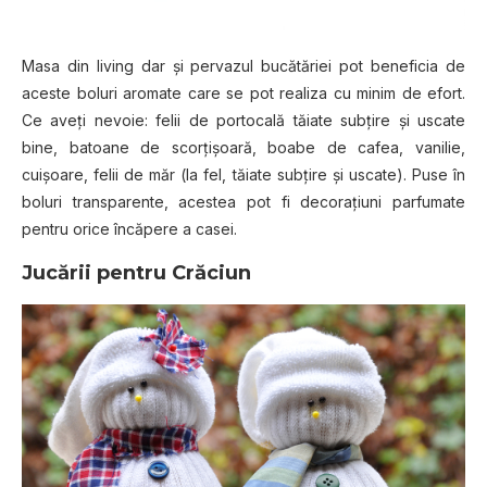
Masa din living dar şi pervazul bucătăriei pot beneficia de
aceste boluri aromate care se pot realiza cu minim de efort.
Ce aveţi nevoie: felii de portocală tăiate subţire şi uscate
bine, batoane de scorţişoară, boabe de cafea, vanilie,
cuişoare, felii de măr (la fel, tăiate subţire şi uscate). Puse în
boluri transparente, acestea pot fi decoraţiuni parfumate
pentru orice încăpere a casei.
Jucării pentru Crăciun