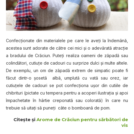
Confecţionate din materialele pe care le aveţi la îndemână,
acestea sunt adorate de către cei mici şi o adevărată atracţie
a bradului de Crăciun. Puteţi realiza oameni de zăpadă sau
colindători, cutiuţe de cadouri cu surprize dulci şi multe altele.
De exemplu, un om de zăpadă extrem de simpatic poate fi
făcut dintr-o şosetă albă, umplută cu vată sau orez, iar
cutiuţele de cadouri se pot confecţiona uşor din cutiile de
chibrituri (pictate cu tempera pentru a acoperi ilustraţia şi apoi
împachetate în hârtie creponată sau colorată) în care nu
trebuie să uitaţi să puneţi câte o bomboană de pom.
Citeşte şi
Arome de Crăciun pentru sărbători de
vis