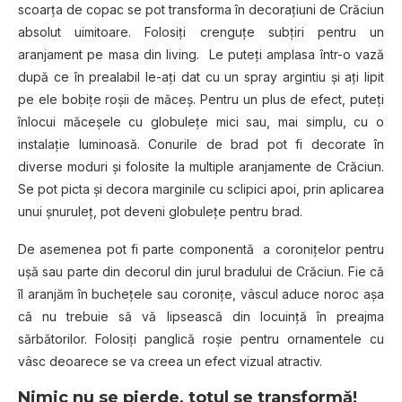
scoarţa de copac se pot transforma în decoraţiuni de Crăciun
absolut uimitoare. Folosiţi crenguţe subţiri pentru un
aranjament pe masa din living. Le puteţi amplasa într-o vază
după ce în prealabil le-aţi dat cu un spray argintiu şi aţi lipit
pe ele bobiţe roşii de măceş. Pentru un plus de efect, puteţi
înlocui măceşele cu globuleţe mici sau, mai simplu, cu o
instalaţie luminoasă. Conurile de brad pot fi decorate în
diverse moduri şi folosite la multiple aranjamente de Crăciun.
Se pot picta şi decora marginile cu sclipici apoi, prin aplicarea
unui şnuruleţ, pot deveni globuleţe pentru brad.
De asemenea pot fi parte componentă a coroniţelor pentru
uşă sau parte din decorul din jurul bradului de Crăciun. Fie că
îl aranjăm în bucheţele sau coroniţe, vâscul aduce noroc aşa
că nu trebuie să vă lipsească din locuinţă în preajma
sărbătorilor. Folosiţi panglică roşie pentru ornamentele cu
vâsc deoarece se va creea un efect vizual atractiv.
Nimic nu se pierde, totul se transformă!