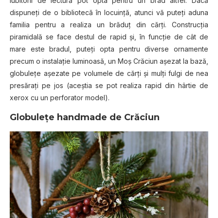
Iubitorii de lectură pot opta pentru un brad altfel. Dacă
dispuneţi de o bibliotecă în locuinţă, atunci vă puteţi aduna
familia pentru a realiza un brăduţ din cărţi. Construcţia
piramidală se face destul de rapid şi, în funcţie de cât de
mare este bradul, puteţi opta pentru diverse ornamente
precum o instalaţie luminoasă, un Moş Crăciun aşezat la bază,
globuleţe aşezate pe volumele de cărţi şi mulţi fulgi de nea
presăraţi pe jos (aceştia se pot realiza rapid din hârtie de
xerox cu un perforator model).
Globuleţe handmade de Crăciun