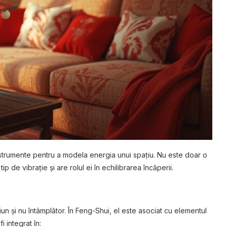
instrumente pentru a modela energia unui spațiu. Nu este doar o
p de vibrație și are rolul ei în echilibrarea încăperii.
iun și nu întâmplător. În Feng-Shui, el este asociat cu elementul
i integrat în: