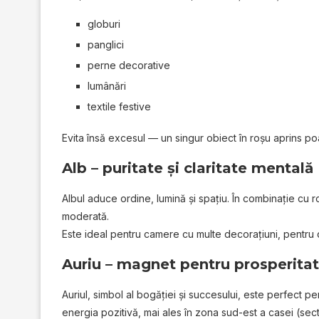
globuri
panglici
perne decorative
lumânări
textile festive
Evita însă excesul — un singur obiect în roșu aprins po
Alb – puritate și claritate mentală
Albul aduce ordine, lumină și spațiu. În combinație cu r
moderată.
Este ideal pentru camere cu multe decorațiuni, pentru c
Auriu – magnet pentru prosperita
Auriul, simbol al bogăției și succesului, este perfect pe
energia pozitivă, mai ales în zona sud-est a casei (secto