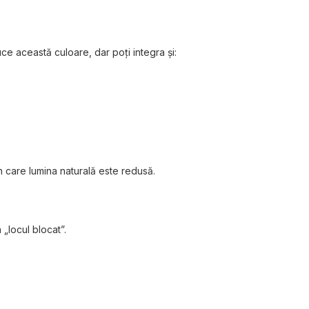
e această culoare, dar poți integra și:
în care lumina naturală este redusă.
„locul blocat”.