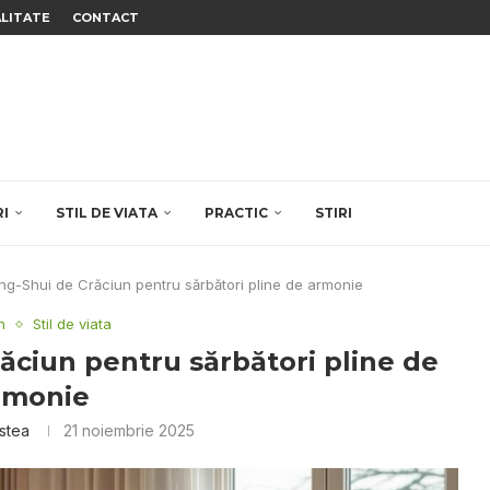
ALITATE
CONTACT
RI
STIL DE VIATA
PRACTIC
STIRI
ng-Shui de Crăciun pentru sărbători pline de armonie
n
Stil de viata
ăciun pentru sărbători pline de
rmonie
istea
21 noiembrie 2025