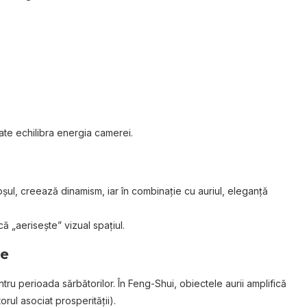
ate echilibra energia camerei.
oșul, creează dinamism, iar în combinație cu auriul, eleganță
ă „aerisește” vizual spațiul.
te
ntru perioada sărbătorilor. În Feng-Shui, obiectele aurii amplifică
rul asociat prosperității).