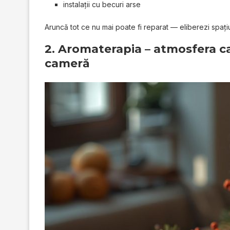
instalații cu becuri arse
Aruncă tot ce nu mai poate fi reparat — eliberezi spați
2. Aromaterapia – atmosfera ca
cameră