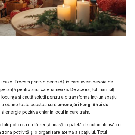
ei case. Trecem printr-o perioadă în care avem nevoie de
e speranță pentru anul care urmează. De aceea, tot mai mulți
uință și caută soluții pentru a o transforma într-un spațiu
e a obține toate acestea sunt
amenajări Feng-Shui de
și energie pozitivă chiar în locul în care trăim.
etalii pot crea o diferență uriașă: o paletă de culori aleasă cu
 zona potrivită și o organizare atentă a spațiului. Totul