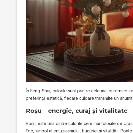
În Feng-Shui, culorile sunt printre cele mai puternice 
preferință estetică; fiecare culoare transmite un anumit ti
Roșu – energie, curaj și vitalitate
Roșul este una dintre culorile cele mai folosite de Crăc
Foc, simbol al entuziasmului, bucuriei și vitalității. Poate f