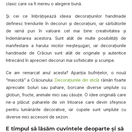
clasic care va fi mereu o alegere bună.
Și cei ce îmbrățișează ideea decorațiunilor handmade
definesc trendurile în decoruri și decorațiuni, iar sărbătorile
de iarnă pun în valoare cel mai bine creativitatea și
îndemânarea acestora. Sunt atât de multe posibilități de
manifestare a harului micilor meșteșugari, iar decorațiunile
handmade de Crăciun sunt atât de originale și autentice
întrecând în aprecieri decoruri mai sofisticate și scumpe.
Ce am remarcat anul acesta? Apariția bufnițelor, o nouă
“mascotă” a Crăciunului.
Decorațiunile din sticlă
rămân foarte
apreciate: boluri sau pahare, borcane diverse umplute cu
globuri, fructe, animale mici sau căsuțe. O idee originală care
ne-a plăcut: paharele de vin întoarse care devin sfeșnice
pentru lumânările decorative, iar cupele sunt umplute cu
diverse mici accesorii de sezon.
E timpul să lăsăm cuvintele deoparte și să