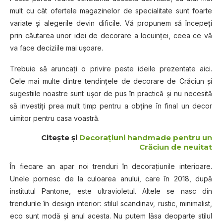
mult cu cât ofertele magazinelor de specialitate sunt foarte
variate şi alegerile devin dificile. Vă propunem să începeţi
prin căutarea unor idei de decorare a locuinţei, ceea ce vă
va face deciziile mai uşoare.
Trebuie să aruncați o privire peste ideile prezentate aici.
Cele mai multe dintre tendințele de decorare de Crăciun și
sugestiile noastre sunt ușor de pus în practică și nu necesită
să investiţi prea mult timp pentru a obține în final un decor
uimitor pentru casa voastră.
Citește și
Decorațiuni handmade pentru un
Crăciun de neuitat
În fiecare an apar noi trenduri în decorațiunile interioare.
Unele pornesc de la culoarea anului, care în 2018, după
institutul Pantone, este ultravioletul. Altele se nasc din
trendurile în design interior: stilul scandinav, rustic, minimalist,
eco sunt modă și anul acesta. Nu putem lăsa deoparte stilul