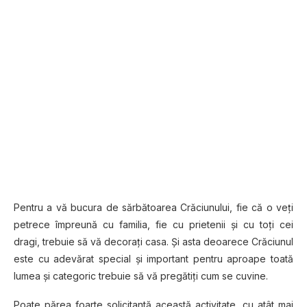
Pentru a vă bucura de sărbătoarea Crăciunului, fie că o veţi
petrece împreună cu familia, fie cu prietenii şi cu toţi cei
dragi, trebuie să vă decorați casa. Şi asta deoarece Crăciunul
este cu adevărat special și important pentru aproape toată
lumea şi categoric trebuie să vă pregătiți cum se cuvine.
Poate părea foarte solicitantă această activitate, cu atât mai