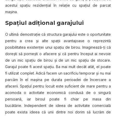
acestui spațiu rezidențial în relație cu spațiul de parcat
mașina.
Spațiul adițional garajului
O ultimă demostrație că structura garajului este o oportunitate
pentru a crea și alte spații avantajoase o reprezintă
posibilitatea existenței unui spațiu de birou. Imaginează-ți că
dorești să pornești o afacere și că pentru început ai nevoie
de un mic spațiu de birou și de un mic spațiu de stocare.
Garajul poate fi acest spațiu. Ba mai mult decât atât, el poate
fi utilizat complet. Adică facem un sacrificiu temporar și nu mai
parcăm în el mașina pe durata perioadei de încercare a
afacerii. Spațiul pentru locuit este suficient de mare pentru a
acomoda o activitate economică condusă de o singură
persoană, iar biroul poate fi chiar pe masa din
bucătărie. Independent de ideea de activitate comercială
poate exista ideea că unii dintre noi dorim să lucrăm de