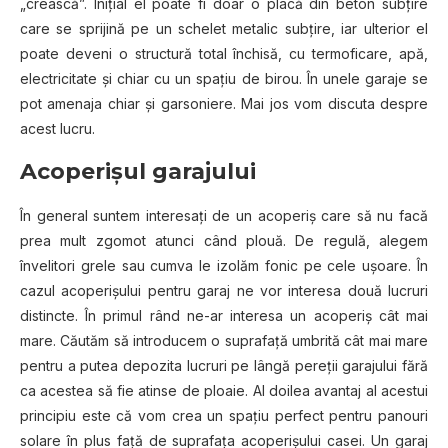
„crească”. Inițial el poate fi doar o placă din beton subțire
care se sprijină pe un schelet metalic subțire, iar ulterior el
poate deveni o structură total închisă, cu termoficare, apă,
electricitate și chiar cu un spațiu de birou. În unele garaje se
pot amenaja chiar și garsoniere. Mai jos vom discuta despre
acest lucru.
Acoperișul garajului
În general suntem interesați de un acoperiș care să nu facă
prea mult zgomot atunci când plouă. De regulă, alegem
învelitori grele sau cumva le izolăm fonic pe cele ușoare. În
cazul acoperișului pentru garaj ne vor interesa două lucruri
distincte. În primul rând ne-ar interesa un acoperiş cât mai
mare. Căutăm să introducem o suprafață umbrită cât mai mare
pentru a putea depozita lucruri pe lângă pereții garajului fără
ca acestea să fie atinse de ploaie. Al doilea avantaj al acestui
principiu este că vom crea un spațiu perfect pentru panouri
solare în plus față de suprafața acoperișului casei. Un garaj