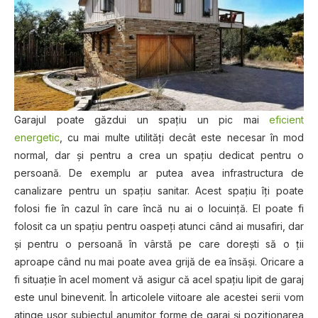
Garajul poate găzdui un spațiu un pic mai
eficient
energetic
, cu mai multe utilități decât este necesar în mod
normal, dar și pentru a crea un spațiu dedicat pentru o
persoană. De exemplu ar putea avea infrastructura de
canalizare pentru un spațiu sanitar. Acest spațiu îți poate
folosi fie în cazul în care încă nu ai o locuință. El poate fi
folosit ca un spațiu pentru oaspeți atunci când ai musafiri, dar
și pentru o persoană în vârstă pe care dorești să o ții
aproape când nu mai poate avea grijă de ea însăși. Oricare a
fi situație în acel moment vă asigur că acel spațiu lipit de garaj
este unul binevenit. În articolele viitoare ale acestei serii vom
atinge ușor subiectul anumitor forme de garaj și poziționarea