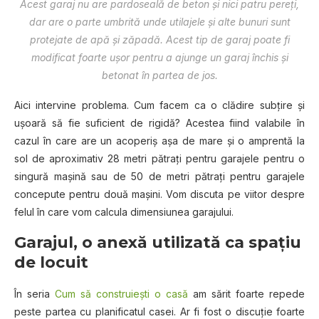
Acest garaj nu are pardoseală de beton și nici patru pereți,
dar are o parte umbrită unde utilajele și alte bunuri sunt
protejate de apă și zăpadă. Acest tip de garaj poate fi
modificat foarte ușor pentru a ajunge un garaj închis și
betonat în partea de jos.
Aici intervine problema. Cum facem ca o clădire subțire și
ușoară să fie suficient de rigidă? Acestea fiind valabile în
cazul în care are un acoperiș așa de mare și o amprentă la
sol de aproximativ 28 metri pătrați pentru garajele pentru o
singură mașină sau de 50 de metri pătrați pentru garajele
concepute pentru două mașini. Vom discuta pe viitor despre
felul în care vom calcula dimensiunea garajului.
Garajul, o anexă utilizată ca spațiu
de locuit
În seria
Cum să construiești o casă
am sărit foarte repede
peste partea cu planificatul casei. Ar fi fost o discuție foarte