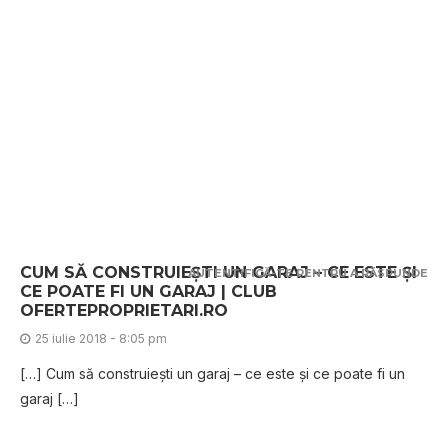
CUM SĂ CONSTRUIEȘTI UN GARAJ – CE ESTE ȘI
AUTENTIFICĂ-TE PENTRU A RĂSPUNDE
CE POATE FI UN GARAJ | CLUB
OFERTEPROPRIETARI.RO
25 iulie 2018 - 8:05 pm
[…] Cum să construiești un garaj – ce este și ce poate fi un
garaj […]