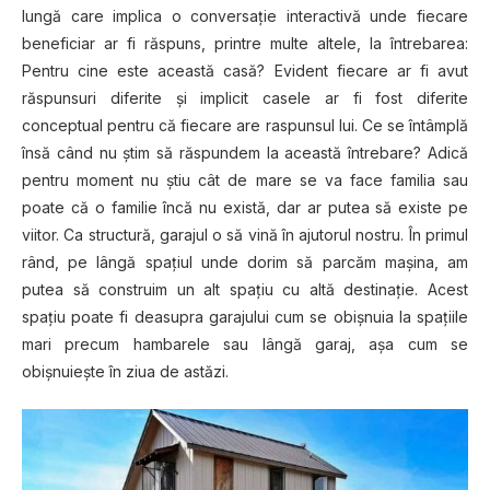
lungă care implica o conversație interactivă unde fiecare
beneficiar ar fi răspuns, printre multe altele, la întrebarea:
Pentru cine este această casă? Evident fiecare ar fi avut
răspunsuri diferite și implicit casele ar fi fost diferite
conceptual pentru că fiecare are raspunsul lui. Ce se întâmplă
însă când nu știm să răspundem la această întrebare? Adică
pentru moment nu știu cât de mare se va face familia sau
poate că o familie încă nu există, dar ar putea să existe pe
viitor. Ca structură, garajul o să vină în ajutorul nostru. În primul
rând, pe lângă spațiul unde dorim să parcăm mașina, am
putea să construim un alt spațiu cu altă destinație. Acest
spațiu poate fi deasupra garajului cum se obișnuia la spațiile
mari precum hambarele sau lângă garaj, așa cum se
obișnuiește în ziua de astăzi.