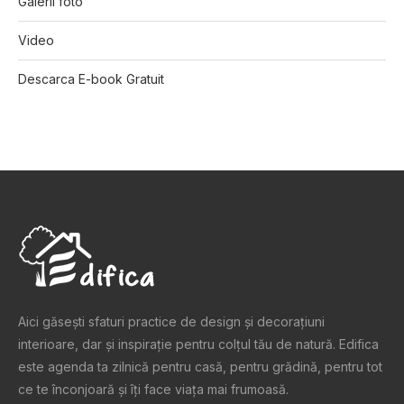
Galerii foto
Video
Descarca E-book Gratuit
Aici găsești sfaturi practice de design şi decoraţiuni
interioare, dar și inspiraţie pentru colţul tău de natură. Edifica
este agenda ta zilnică pentru casă, pentru grădină, pentru tot
ce te înconjoară şi îţi face viaţa mai frumoasă.