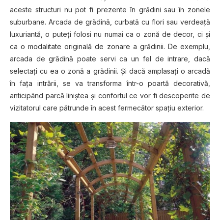
aceste structuri nu pot fi prezente în grădini sau în zonele
suburbane. Arcada de grădină, curbată cu flori sau verdeaţă
luxuriantă, o puteţi folosi nu numai ca o zonă de decor, ci şi
ca o modalitate originală de zonare a grădinii. De exemplu,
arcada de grădină poate servi ca un fel de intrare, dacă
selectaţi cu ea o zonă a grădinii. Şi dacă amplasaţi o arcadă
în faţa intrării, se va transforma într-o poartă decorativă,
anticipând parcă liniştea şi confortul ce vor fi descoperite de
vizitatorul care pătrunde în acest fermecător spaţiu exterior.