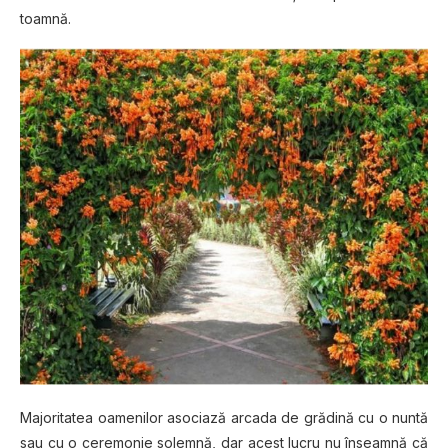
toamnă.
Majoritatea oamenilor asociază arcada de grădină cu o nuntă
sau cu o ceremonie solemnă, dar acest lucru nu înseamnă că