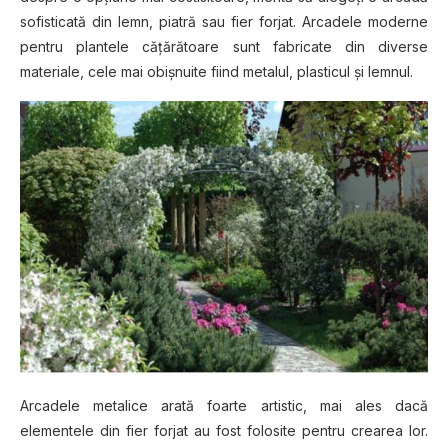
sofisticată din lemn, piatră sau fier forjat. Arcadele moderne
pentru plantele căţărătoare sunt fabricate din diverse
materiale, cele mai obişnuite fiind metalul, plasticul şi lemnul.
Arcadele metalice arată foarte artistic, mai ales dacă
elementele din fier forjat au fost folosite pentru crearea lor.