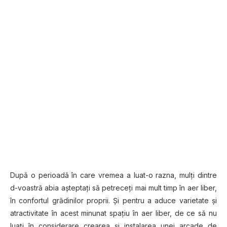
După o perioadă în care vremea a luat-o razna, mulţi dintre
d-voastră abia aşteptaţi să petreceţi mai mult timp în aer liber,
în confortul grădinilor proprii. Şi pentru a aduce varietate şi
atractivitate în acest minunat spaţiu în aer liber, de ce să nu
luaţi în considerare crearea şi instalarea unei arcade de