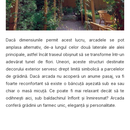
Dacă dimensiunile permit acest lucru, arcadele se pot
amplasa alternativ, de-a lungul celor două laterale ale aleii
principale, astfel încât traseul obişnuit să se transforme într-un
adevărat tunel de flori. Uneori, aceste structuri destinate
decorului exterior servesc drept limită simbolică a parcelelor
de grădină. Dacă arcada nu acoperă un anume pasaj, va fi
foarte reconfortant să existe o băncuţă aşezată sub ea sau
chiar o masă micuţă. Ce poate fi mai relaxant decât să te
odihneşti aici, sub baldachinul înflorit şi înmiresmat? Arcada
conferă grădinii un farmec unic, eleganţă şi personalitate.