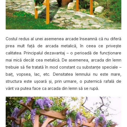
Costul redus al unei asemenea arcade înseamnă că nu diferă
prea mult faţă de arcada metalică, în ceea ce priveşte
calitatea. Principalul dezavantaj – o perioadă de funcţionare
mai mică decât cea metalică. De asemenea, arcada din lemn
trebuie să fie tratată în mod constant cu substanţe speciale –
baiţ, vopsea, lac, etc. Densitatea lemnului nu este mare,
structura este uşoară şi, prin urmare, o puternică rafală de
vânt va putea face ca arcada din lemn să se rupă.