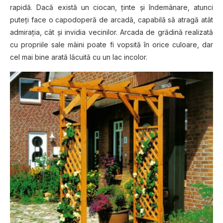
rapidă. Dacă există un ciocan, ţinte şi îndemânare, atunci
puteţi face o capodoperă de arcadă, capabilă să atragă atât
admiraţia, cât şi invidia vecinilor. Arcada de grădină realizată
cu propriile sale mâini poate fi vopsită în orice culoare, dar
cel mai bine arată lăcuită cu un lac incolor.