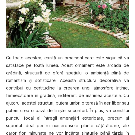
Cu toate acestea, există un ornament care este sigur că va
satisface pe toată lumea. Acest ornament este arcada de
grădină, structură ce oferă spaţiului o ambianţă plină de
romantism şi sofisticare. Această structură decorativă va
contribui cu certitudine la crearea unei atmosfere intime,
fermecătoare în grădină, indiferent de mărimea acesteia. Cu
ajutorul acestei structuri, putem umbri o terasă în aer liber sau
putem crea o oază de linişte şi confort. În plus, va constitui
punctul focal al întregii amenajări exterioare, precum şi
suportul ideal pentru numeroasele plante căţărătoare, ale
căror flori minunate ne vor încânta simţurile până târziu în