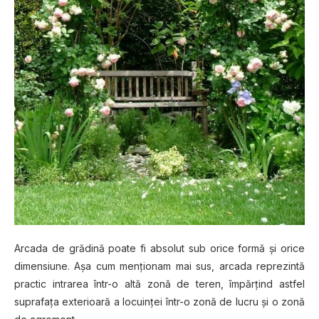
Arcada de grădină poate fi absolut sub orice formă şi orice
dimensiune. Aşa cum menţionam mai sus, arcada reprezintă
practic intrarea într-o altă zonă de teren, împărţind astfel
suprafaţa exterioară a locuinţei într-o zonă de lucru şi o zonă