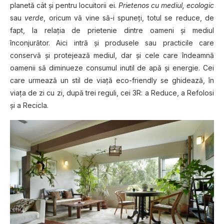
planetă cât şi pentru locuitorii ei.
Prietenos cu mediul, ecologic
sau
verde
, oricum vă vine să-i spuneţi, totul se reduce, de
fapt, la relaţia de prietenie dintre oameni şi mediul
înconjurător. Aici intră şi produsele sau practicile care
conservă şi protejează mediul, dar şi cele care îndeamnă
oamenii să diminueze consumul inutil de apă şi energie. Cei
care urmează un stil de viaţă eco-friendly se ghidează, în
viaţa de zi cu zi, după trei reguli, cei 3R: a Reduce, a Refolosi
şi a Recicla.