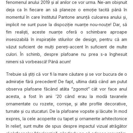
fenomenul anului 2019 şi al anilor ce vor urma. Ne-am obişnuit
deja ca în fiecare an să planeze o emoţie tacită până în
momentul în care Institutul Pantone anunţă culoarea anului şi,
implicit ne sunt puse la dispoziţie nuanţe nou-nouţe! Dar, să
fim realişti, aceste nuanţe oferă o schimbare aproape
insesizabilă în inspiraţiile stilurilor de design, pentru că am
văzut suficient de mulţi pereţi-accent în suficient de multe
culori. În schimb, despre plafoane nu prea s-a înghesuit
nimeni să vorbească! Până acum!
Trebuie să ştiţi că vor fi la mare căutare şi se vor bucura de o
admiraţie fără precedent! De fapt, ultima dată când am putut
observa plafoane făcând atâta ”zgomot” cât vor face anul
acesta, a fost în anii ’20 când erau la modă tavanele
ornamentate cu rozete, cornişe, şi alte profile decorative,
turnate şi cu stucaturi. De la plafoane vopsite şi lăcuite în mod
expres, la cele acoperite cu tapet şi ornamente arhitectonice
în relief, sunt multe de spus despre impactul vizual atrăgător