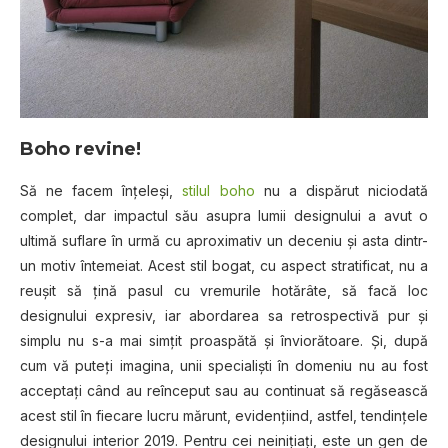
Boho revine!
Să ne facem înţeleşi,
stilul boho
nu a dispărut niciodată
complet, dar impactul său asupra lumii designului a avut o
ultimă suflare în urmă cu aproximativ un deceniu şi asta dintr-
un motiv întemeiat. Acest stil bogat, cu aspect stratificat, nu a
reuşit să ţină pasul cu vremurile hotărâte, să facă loc
designului expresiv, iar abordarea sa retrospectivă pur şi
simplu nu s-a mai simţit proaspătă şi înviorătoare. Şi, după
cum vă puteţi imagina, unii specialişti în domeniu nu au fost
acceptaţi când au reînceput sau au continuat să regăsească
acest stil în fiecare lucru mărunt, evidenţiind, astfel, tendinţele
designului interior 2019. Pentru cei neiniţiaţi, este un gen de