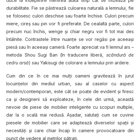
duce la îndeplinire menirea atâta timp cât se mizează pe
durabilitate. Fie se păstrează culoarea naturală a lemnului, fie
se folosesc culori deschise sau foarte închise. Culori precum
miere, cireş sau pin vor fi preferate. De cealaltă parte, culori
precum nuc închis, wenge şi chiar negru vor fi tot mai des
întâlnite. Contrastele între nuanţe se vor regăsi pe aceeaşi
piesă sau în aceeaşi cameră. Foarte apreciat va fi lemnul ars –
metoda Shou Sugi Ban (în traducere liberă,
scândură de
cedru arsă
) sau Yakisugi de colorare a lemnului prin ardere.
Cum din ce în ce mai mulţi oameni gravitează în jurul
locuinţelor din mediul urban, sau al caselor cu aspect
modern/contemporan, este cât se poate de evident şi firesc
ca şi designerii să exploateze, în cele din urmă, această
nevoie de piese de mobilier inteligente cu scopuri multiple,
dar la o scală mai redusă. Aşadar, salutaţi cum se cuvine
piesele de mobilier care se adaptează diverselor spaţii şi
necesităţi şi care chiar încap în camere provocatoare din
punct de vedere al metrilor pătraţi.