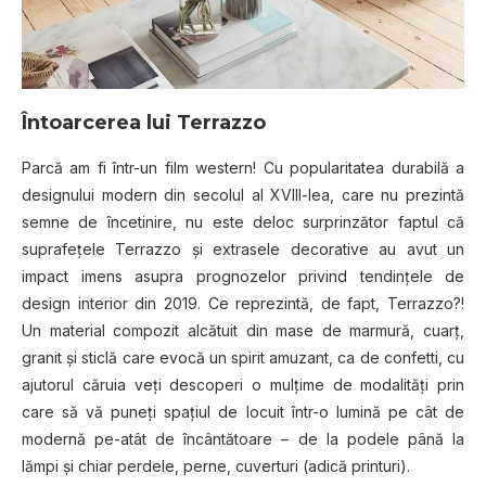
Întoarcerea lui Terrazzo
Parcă am fi într-un film western! Cu popularitatea durabilă a
designului modern din secolul al XVIII-lea, care nu prezintă
semne de încetinire, nu este deloc surprinzător faptul că
suprafeţele Terrazzo şi extrasele decorative au avut un
impact imens asupra prognozelor privind tendinţele de
design interior din 2019. Ce reprezintă, de fapt, Terrazzo?!
Un material compozit alcătuit din mase de marmură, cuarţ,
granit şi sticlă care evocă un spirit amuzant, ca de confetti, cu
ajutorul căruia veţi descoperi o mulţime de modalităţi prin
care să vă puneţi spaţiul de locuit într-o lumină pe cât de
modernă pe-atât de încântătoare – de la podele până la
lămpi şi chiar perdele, perne, cuverturi (adică printuri).