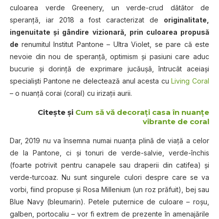
culoarea verde Greenery, un verde-crud dătător de
speranţă, iar 2018 a fost caracterizat de
originalitate,
ingenuitate şi gândire vizionară, prin culoarea propusă
de
renumitul Institut Pantone – Ultra Violet, se pare că este
nevoie din nou de speranţă, optimism şi pasiuni care aduc
bucurie şi dorinţă de exprimare jucăuşă, întrucât aceiaşi
specialişti Pantone ne delectează anul acesta cu
Living Coral
– o nuanţă corai (coral) cu irizaţii aurii.
Citeşte şi
Cum să vă decoraţi casa în nuanţe
vibrante de coral
Dar, 2019 nu va însemna numai nuanţa plină de viaţă a celor
de la Pantone, ci şi tonuri de verde-salvie, verde-închis
(foarte potrivit pentru canapele sau draperii din catifea) şi
verde-turcoaz. Nu sunt singurele culori despre care se va
vorbi, fiind propuse şi Rosa Millenium (un roz prăfuit), bej sau
Blue Navy (bleumarin). Petele puternice de culoare – roşu,
galben, portocaliu – vor fi extrem de prezente în amenajările