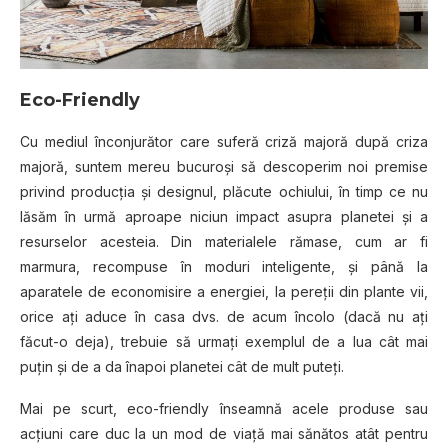
Eco-Friendly
Cu mediul înconjurător care suferă criză majoră după criza
majoră, suntem mereu bucuroşi să descoperim noi premise
privind producţia şi designul, plăcute ochiului, în timp ce nu
lăsăm în urmă aproape niciun impact asupra planetei şi a
resurselor acesteia. Din materialele rămase, cum ar fi
marmura, recompuse în moduri inteligente, şi până la
aparatele de economisire a energiei, la pereţii din plante vii,
orice aţi aduce în casa dvs. de acum încolo (dacă nu aţi
făcut-o deja), trebuie să urmaţi exemplul de a lua cât mai
puţin şi de a da înapoi planetei cât de mult puteţi.
Mai pe scurt, eco-friendly înseamnă acele produse sau
acţiuni care duc la un mod de viaţă mai sănătos atât pentru