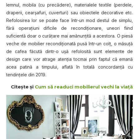
lemnul, mobila (cu precădere), materialele textile (perdele,
draperii, cearşafuri, cuverturi) sau obiectele decorative etc.
Refolosirea lor se poate face într-un mod destul de simplu,
fără operaţiuni dificile de recondiţionare, uneori fiind
suficientă doar o curăţare mai amănunţită a acestora. O piesă
veche de mobilier recondiţionată pusă într-un colţ, o măsuţă
de cafea făcută dintr-o uşă refolosită sunt elemente de
design care vor atrage atenţia tocmai prin faptul că emană
acea patină a timpului, aflată în totală concordanţă cu
tendinţele din 2019.
Citeşte şi
Cum să readuci mobilierul vechi la viaţă