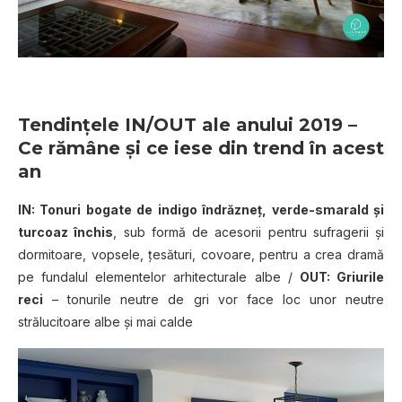
Tendinţele IN/OUT ale anului 2019
–
Ce
rămâne şi ce iese din trend în acest
an
IN: Tonuri bogate de indigo îndrăzneţ, verde-smarald şi
turcoaz închis
, sub formă de acesorii pentru sufragerii şi
dormitoare, vopsele, ţesături, covoare, pentru a crea dramă
pe fundalul elementelor arhitecturale albe /
OUT: Griurile
reci
– tonurile neutre de gri vor face loc unor neutre
strălucitoare albe şi mai calde