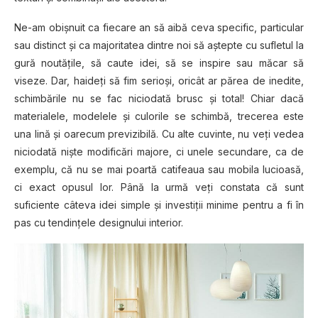
Ne-am obişnuit ca fiecare an să aibă ceva specific, particular
sau distinct şi ca majoritatea dintre noi să aştepte cu sufletul la
gură noutăţile, să caute idei, să se inspire sau măcar să
viseze. Dar, haideţi să fim serioşi, oricât ar părea de inedite,
schimbările nu se fac niciodată brusc şi total! Chiar dacă
materialele, modelele şi culorile se schimbă, trecerea este
una lină şi oarecum previzibilă. Cu alte cuvinte, nu veţi vedea
niciodată nişte modificări majore, ci unele secundare, ca de
exemplu, că nu se mai poartă catifeaua sau mobila lucioasă,
ci exact opusul lor. Până la urmă veţi constata că sunt
suficiente câteva idei simple şi investiţii minime pentru a fi în
pas cu tendinţele designului interior.