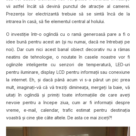
vii astfel încât să devină punctul de atracţie al camerei.
Prezenţa lor electrizantă trebuie să se simtă încă de la
intrarea în casă, să fie elementul central al holului.
O investiţie într-o oglindă cu o ramă generoasă pare a fi o
idee bună pentru acest an (şi nu numai, dacă ne întrebaţi pe
noi). Dar cum nici acest banal obiect decorativ nu a rămas
neatins de tehnologie, o noutate în casele noastre vor fi
oglinzile inteligente cu senzori de temperatură, LED-uri
pentru iluminare, display LCD pentru informaţii sau conexiune
la internet. Eh, şi dacă până acum vi s-a părut un pic prea
mult, imaginaţi-vă că vă treziţi dimineaţa, mergeţi la baie, vă
uitaţi în oglindă şi primiţi toate informaţiile de care aveţi
nevoie pentru a începe ziua, cum ar fi informaţii despre
vreme, e-mail, calendar, trafic estimat pentru destinaţia
voastră şi cine ştie câte altele. De asta ce mai ziceţi?!