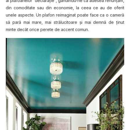
al plafoanelor ”declaraţie”, gândindu-ne că adesea renunţăm,
din comoditate sau din economie, la ceea ce au de oferit
unele aspecte. Un plafon reimaginat poate face ca o cameră
să pară mai mare, mai strălucitoare şi mai demnă de ţinut
minte decât orice perete de accent comun.