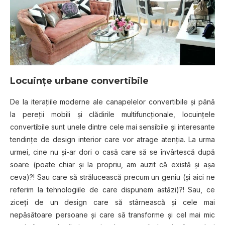
Locuinţe urbane convertibile
De la iteraţiile moderne ale canapelelor convertibile şi până
la pereţii mobili şi clădirile multifuncţionale, locuinţele
convertibile sunt unele dintre cele mai sensibile şi interesante
tendinţe de design interior care vor atrage atenţia. La urma
urmei, cine nu şi-ar dori o casă care să se învârtescă după
soare (poate chiar şi la propriu, am auzit că există şi aşa
ceva)?! Sau care să strălucească precum un geniu (şi aici ne
referim la tehnologiile de care dispunem astăzi)?! Sau, ce
ziceţi de un design care să stârnească şi cele mai
nepăsătoare persoane şi care să transforme şi cel mai mic