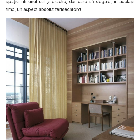
spaţiu într-unul util şi practic, dar care să degaje, în acelaşi
timp, un aspect absolut fermecător?!