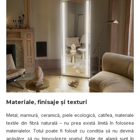
Materiale, finisaje şi texturi
Metal, marmură, ceramică, piele ecologică, catifea, materiale
textile din fibră naturală – nu prea există limită în folosirea
materialelor. Totul poate fi folosit cu condiţia să nu devină
apăsător, să nu împovăreze spaţiul. Băile de alamă sunt în