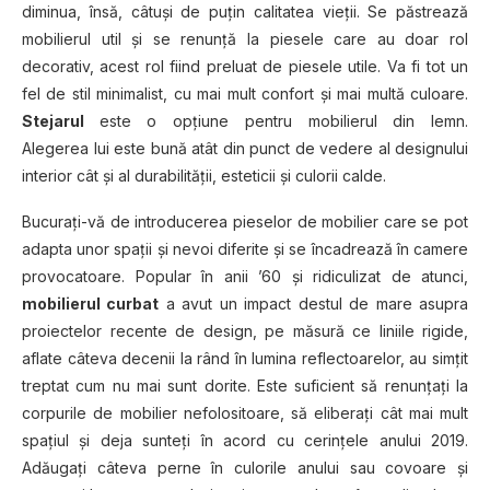
diminua, însă, câtuşi de puţin calitatea vieţii. Se păstrează
mobilierul util şi se renunţă la piesele care au doar rol
decorativ, acest rol fiind preluat de piesele utile. Va fi tot un
fel de stil minimalist, cu mai mult confort şi mai multă culoare.
Stejarul
este o opţiune pentru mobilierul din lemn.
Alegerea lui este bună atât din punct de vedere al designului
interior cât şi al durabilităţii, esteticii şi culorii calde.
Bucuraţi-vă de introducerea pieselor de mobilier care se pot
adapta unor spaţii şi nevoi diferite şi se încadrează în camere
provocatoare. Popular în anii ’60 şi ridiculizat de atunci,
mobilierul curbat
a avut un impact destul de mare asupra
proiectelor recente de design, pe măsură ce liniile rigide,
aflate câteva decenii la rând în lumina reflectoarelor, au simţit
treptat cum nu mai sunt dorite. Este suficient să renunţaţi la
corpurile de mobilier nefolositoare, să eliberaţi cât mai mult
spaţiul şi deja sunteţi în acord cu cerinţele anului 2019.
Adăugaţi câteva perne în culorile anului sau covoare şi