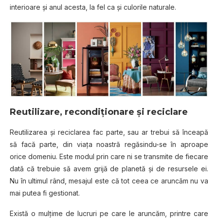
interioare şi anul acesta, la fel ca şi culorile naturale.
Reutilizare, recondiţionare şi reciclare
Reutilizarea şi reciclarea fac parte, sau ar trebui să înceapă
să facă parte, din viaţa noastră regăsindu-se în aproape
orice domeniu. Este modul prin care ni se transmite de fiecare
dată că trebuie să avem grijă de planetă şi de resursele ei.
Nu în ultimul rând, mesajul este că tot ceea ce aruncăm nu va
mai putea fi gestionat.
Există o mulţime de lucruri pe care le aruncăm, printre care