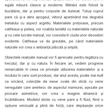
egală măsură clasice şi moderne. Metalul este folosit la
bucătărie, dar şi pentru corpurile de iluminat. Totuşi cuprul
pare că şi-a atins apogeul, viitorul aparţinând mai degrabă
metalului cu aspect argintiu. Materialele preţioase, precum
catifeaua şi pielea, vor coabita laolaltă cu materialele naturale
şi cu cele lucrate manual, vor coexista în ciuda unor deosebiri
evidente. Catifeaua va da greutate, pe când materialele
naturale vor crea o ambianţă plăcută şi simplă.
Obiectele realizate manual vor fi apreciate pentru legătura cu
trecutul, dar şi cu natura. În fiecare an, vedem progrese
remarcabile în ceea ce priveşte utilizarea materialelor şi a
modului în care sunt produse, dar anul acesta, poate mai mult
ca oricând, colecţiile de mese ovale din sticlă cu vene
neregulate care amintesc de aspectul marmurei, aşezate pe
picioare asimetrice, vor crea o imagine dinamică şi
încântătoare. Modelul sticlei cu vene pare a fi fluid, fiind o
opţiune senzuală şi plină de forţă, care depăşeşte orice