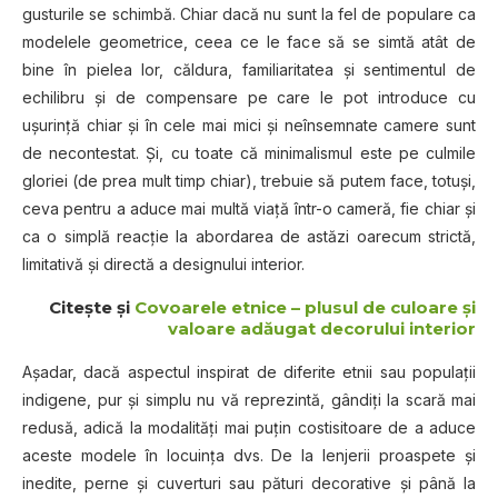
gusturile se schimbă. Chiar dacă nu sunt la fel de populare ca
modelele geometrice, ceea ce le face să se simtă atât de
bine în pielea lor, căldura, familiaritatea şi sentimentul de
echilibru şi de compensare pe care le pot introduce cu
uşurinţă chiar şi în cele mai mici şi neînsemnate camere sunt
de necontestat. Şi, cu toate că minimalismul este pe culmile
gloriei (de prea mult timp chiar), trebuie să putem face, totuşi,
ceva pentru a aduce mai multă viaţă într-o cameră, fie chiar şi
ca o simplă reacţie la abordarea de astăzi oarecum strictă,
limitativă şi directă a designului interior.
Citeşte şi
Covoarele etnice – plusul de culoare şi
valoare adăugat decorului interior
Aşadar, dacă aspectul inspirat de diferite etnii sau populaţii
indigene, pur şi simplu nu vă reprezintă, gândiţi la scară mai
redusă, adică la modalităţi mai puţin costisitoare de a aduce
aceste modele în locuinţa dvs. De la lenjerii proaspete şi
inedite, perne şi cuverturi sau pături decorative şi până la