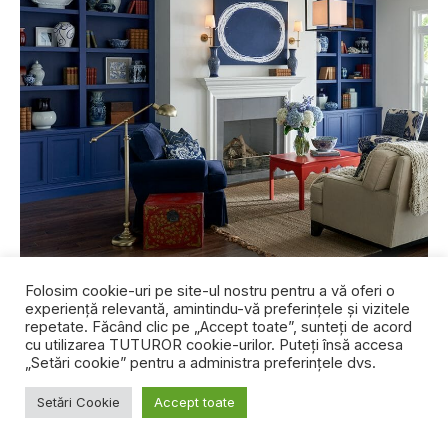
Folosim cookie-uri pe site-ul nostru pentru a vă oferi o
IN: Modele îndrăzneţe pentru blacksplashuri
– este
experiență relevantă, amintindu-vă preferințele și vizitele
repetate. Făcând clic pe „Accept toate”, sunteți de acord
momentul modelelor mai îndrăzneţe şi muult mai colorate /
cu utilizarea TUTUROR cookie-urilor. Puteți însă accesa
OUT: Bucătăriile simple
, monocromatice
„Setări cookie” pentru a administra preferințele dvs.
Setări Cookie
Accept toate