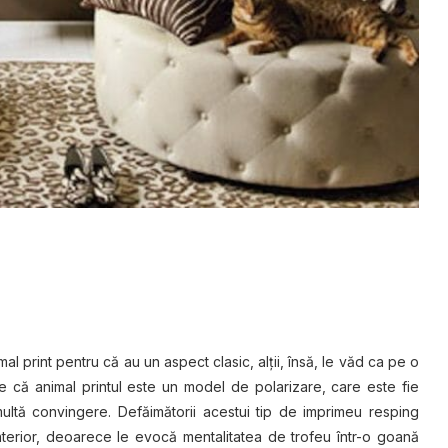
mal print pentru că au un aspect clasic, alţii, însă, le văd ca pe o
e că animal printul este un model de polarizare, care este fie
 multă convingere. Defăimătorii acestui tip de imprimeu resping
interior, deoarece le evocă mentalitatea de trofeu într-o goană