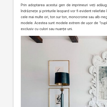
Prin adoptarea acestui gen de imprimeuri veţi adăuga
îndrăzneţe şi printurile leopard vor fi evident reliefate
cele mai multe ori, ton sur ton, monocrome sau alb-negr
modele. Acestea sunt modele extrem de uşor de ”cuplat” 
exclusiv cu culori sau nuanţe uni.