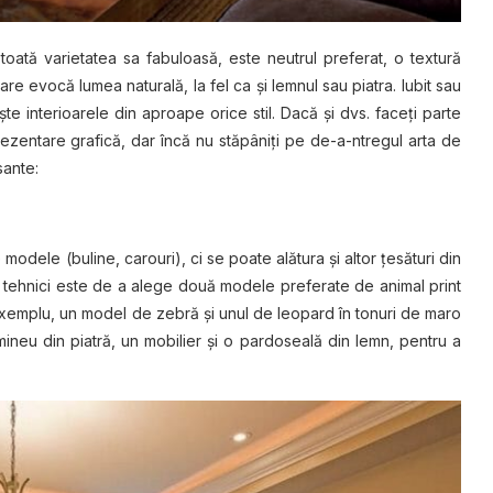
n toată varietatea sa fabuloasă, este neutrul preferat, o textură
e evocă lumea naturală, la fel ca şi lemnul sau piatra. Iubit sau
te interioarele din aproape orice stil. Dacă şi dvs. faceţi parte
zentare grafică, dar încă nu stăpâniţi pe de-a-ntregul arta de
sante:
dele (buline, carouri), ci se poate alătura şi altor ţesături din
re tehnici este de a alege două modele preferate de animal print
xemplu, un model de zebră şi unul de leopard în tonuri de maro
ineu din piatră, un mobilier şi o pardoseală din lemn, pentru a