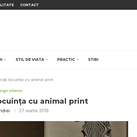
ALITATE
CONTACT
RI
STIL DE VIATA
PRACTIC
STIRI
aţi locuinţa cu animal print
sign interior
ocuinţa cu animal print
ndrei
27 martie 2019