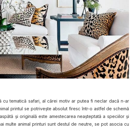
 cu tematică safari, al cărei motiv ar putea fi neclar dacă n-ar
nimal printul se potriveşte absolut firesc într-o astfel de schemă
spătă şi originală este amestecarea neaşteptată a speciilor şi
mai multe animal printuri sunt destul de neutre, se pot asocia cu