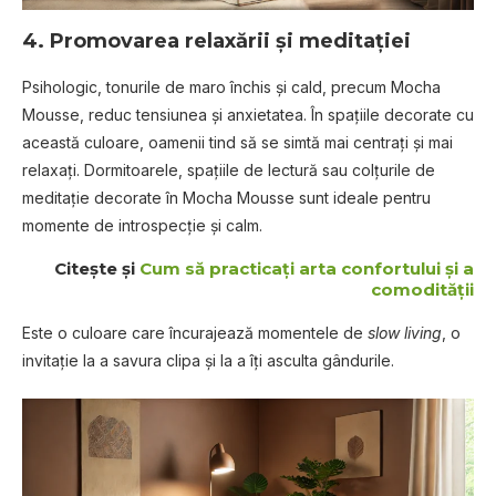
4. Promovarea relaxării și meditației
Psihologic, tonurile de maro închis și cald, precum Mocha
Mousse, reduc tensiunea și anxietatea. În spațiile decorate cu
această culoare, oamenii tind să se simtă mai centrați și mai
relaxați. Dormitoarele, spațiile de lectură sau colțurile de
meditație decorate în Mocha Mousse sunt ideale pentru
momente de introspecție și calm.
Citește și
Cum să practicați arta confortului și a
comodității
Este o culoare care încurajează momentele de
slow living
, o
invitație la a savura clipa și la a îți asculta gândurile.