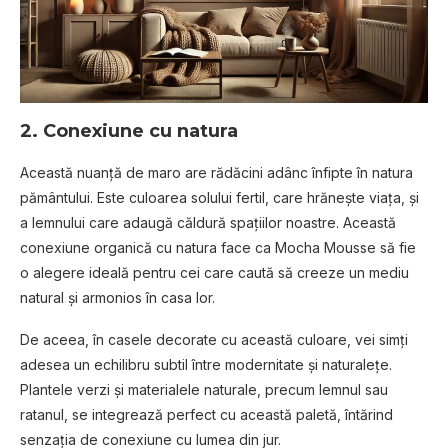
2. Conexiune cu natura
Această nuanță de maro are rădăcini adânc înfipte în natura
pământului. Este culoarea solului fertil, care hrănește viața, și
a lemnului care adaugă căldură spațiilor noastre. Această
conexiune organică cu natura face ca Mocha Mousse să fie
o alegere ideală pentru cei care caută să creeze un mediu
natural și armonios în casa lor.
De aceea, în casele decorate cu această culoare, vei simți
adesea un echilibru subtil între modernitate și naturalețe.
Plantele verzi și materialele naturale, precum lemnul sau
ratanul, se integrează perfect cu această paletă, întărind
senzația de conexiune cu lumea din jur.