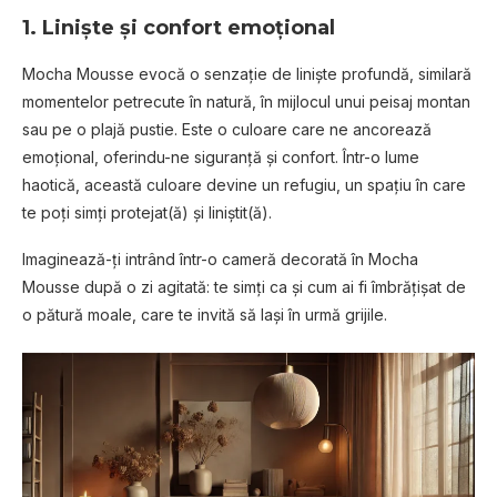
1. Liniște și confort emoțional
Mocha Mousse evocă o senzație de liniște profundă, similară
momentelor petrecute în natură, în mijlocul unui peisaj montan
sau pe o plajă pustie. Este o culoare care ne ancorează
emoțional, oferindu-ne siguranță și confort. Într-o lume
haotică, această culoare devine un refugiu, un spațiu în care
te poți simți protejat(ă) și liniștit(ă).
Imaginează-ți intrând într-o cameră decorată în Mocha
Mousse după o zi agitată: te simți ca și cum ai fi îmbrățișat de
o pătură moale, care te invită să lași în urmă grijile.