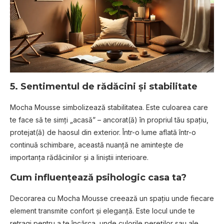
5. Sentimentul de rădăcini și stabilitate
Mocha Mousse simbolizează stabilitatea. Este culoarea care
te face să te simți „acasă” – ancorat(ă) în propriul tău spațiu,
protejat(ă) de haosul din exterior. Într-o lume aflată într-o
continuă schimbare, această nuanță ne amintește de
importanța rădăcinilor și a liniștii interioare.
Cum influențează psihologic casa ta?
Decorarea cu Mocha Mousse creează un spațiu unde fiecare
element transmite confort și eleganță. Este locul unde te
retragi pentru a te încărca, unde culorile pereților sau ale