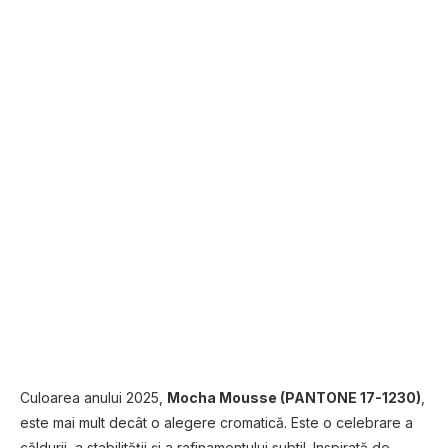
Culoarea anului 2025,
Mocha Mousse (PANTONE 17-1230)
,
este mai mult decât o alegere cromatică. Este o celebrare a
căldurii, a stabilității și a rafinamentului subtil. Inspirată de