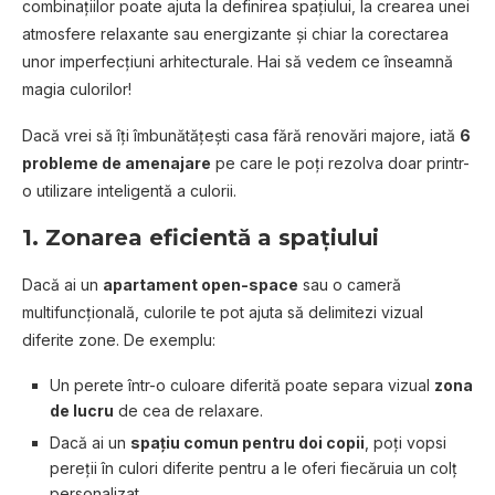
combinațiilor poate ajuta la definirea spațiului, la crearea unei
atmosfere relaxante sau energizante și chiar la corectarea
unor imperfecțiuni arhitecturale. Hai să vedem ce înseamnă
magia culorilor!
Dacă vrei să îți îmbunătățești casa fără renovări majore, iată
6
probleme de amenajare
pe care le poți rezolva doar printr-
o utilizare inteligentă a culorii.
1.
Zonarea eficientă a spațiului
Dacă ai un
apartament open-space
sau o cameră
multifuncțională, culorile te pot ajuta să delimitezi vizual
diferite zone. De exemplu:
Un perete într-o culoare diferită poate separa vizual
zona
de lucru
de cea de relaxare.
Dacă ai un
spațiu comun pentru doi copii
, poți vopsi
pereții în culori diferite pentru a le oferi fiecăruia un colț
personalizat.