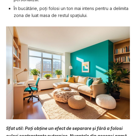
În bucătărie, poți folosi un ton mai intens pentru a delimita
zona de luat masa de restul spațiului.
Sfat util: Poți obține un efect de separare și fără a folosi
culori contrastante puternice. Nuanțele din aceeași gamă