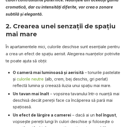
cromatică, dar cu intensități diferite, vor crea o zonare
subtilă și elegantă.
2.
Crearea unei senzații de spațiu
mai mare
În apartamentele mici, culorile deschise sunt esențiale pentru
a crea un efect de spațiu aerisit. Alegerea nuanțelor potrivite
te poate ajuta să obții:
O cameră mai luminoasă și aerisită
– tonurile pastelate
și
culorile neutre
(alb, crem, bej deschis, gri perlat)
reflectă lumina și creează iluzia unui spațiu mai mare.
Un tavan mai înalt
– vopsirea tavanului într-o nuanță mai
deschisă decât pereții face ca încăperea să pară mai
spațioasă.
Un efect de lărgire a camerei
– dacă ai un
hol îngust
,
vopsește pereții lungi în culori deschise și folosește o