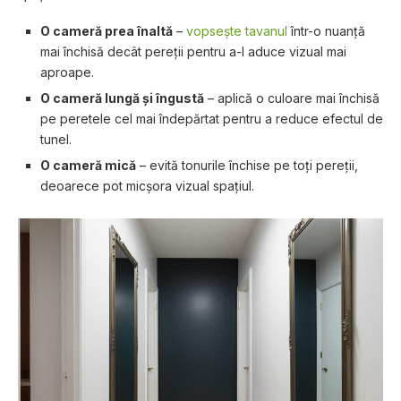
O cameră prea înaltă
–
vopsește tavanul
într-o nuanță
mai închisă decât pereții pentru a-l aduce vizual mai
aproape.
O cameră lungă și îngustă
– aplică o culoare mai închisă
pe peretele cel mai îndepărtat pentru a reduce efectul de
tunel.
O cameră mică
– evită tonurile închise pe toți pereții,
deoarece pot micșora vizual spațiul.