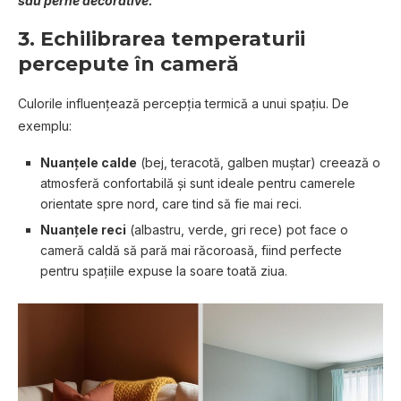
sau perne decorative.
3.
Echilibrarea temperaturii
percepute în cameră
Culorile influențează percepția termică a unui spațiu. De
exemplu:
Nuanțele calde
(bej, teracotă, galben muștar) creează o
atmosferă confortabilă și sunt ideale pentru camerele
orientate spre nord, care tind să fie mai reci.
Nuanțele reci
(albastru, verde, gri rece) pot face o
cameră caldă să pară mai răcoroasă, fiind perfecte
pentru spațiile expuse la soare toată ziua.