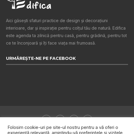
Aici găsești sfaturi practice de design şi decoraţiuni
interioare, dar și inspiraţie pentru colţul tău de natură. Edifica
este agenda ta zilnică pentru casă, pentru grădină, pentru tot
ce te înconjoară şi îţi face viaţa mai frumoasă.
URMĂREȘTE-NE PE FACEBOOK
Folosim cookie-uri pe site-ul nostru pentru a vă oferi o
experiență relevantă, amintindu-vă preferințele și vizitele