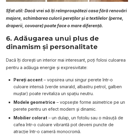
Sfat util: Dacă vrei să îți reîmprospătezi casa fără renovări
majore, schimbarea culorii pereților și a textilelor (perne,
draperii, covoare) poate face o mare diferență.
6.
Adăugarea unui plus de
dinamism și personalitate
Dacă îți dorești un interior mai interesant, poți folosi culoarea
pentru a adăuga energie și expresivitate:
Pereți accent
– vopsirea unui singur perete într-o
culoare intensă (verde smarald, albastru petrol, galben
muștar) poate revitaliza un spațiu neutru.
Modele geometrice
– vopsește forme asimetrice pe un
perete pentru un efect modern și dinamic.
Mobilier colorat
– un dulap, un fotoliu sau o măsuță de
cafea într-o culoare vibrantă pot deveni puncte de
atracție într-o cameră monocromă.