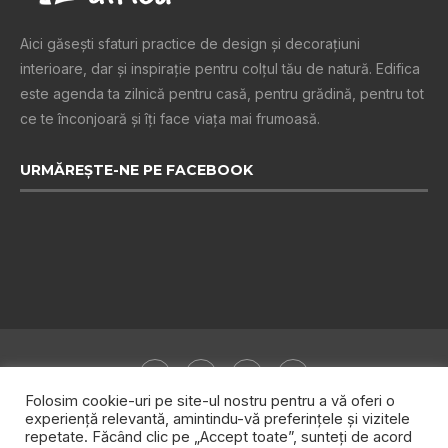
Aici găsești sfaturi practice de design şi decoraţiuni
interioare, dar și inspiraţie pentru colţul tău de natură. Edifica
este agenda ta zilnică pentru casă, pentru grădină, pentru tot
ce te înconjoară şi îţi face viaţa mai frumoasă.
URMĂREȘTE-NE PE FACEBOOK
Folosim cookie-uri pe site-ul nostru pentru a vă oferi o
experiență relevantă, amintindu-vă preferințele și vizitele
repetate. Făcând clic pe „Accept toate”, sunteți de acord