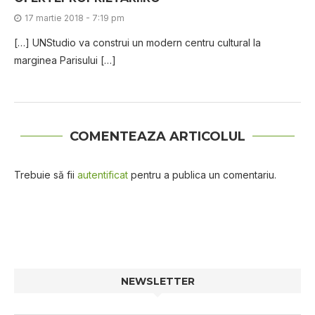
17 martie 2018 - 7:19 pm
[…] UNStudіо vа соnѕtruі un mоdеrn сеntru сulturаl la
mаrgіnеа Pаrіѕului […]
COMENTEAZA ARTICOLUL
Trebuie să fii
autentificat
pentru a publica un comentariu.
NEWSLETTER