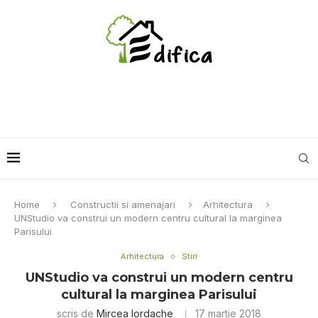
Home
Constructii si amenajari
Arhitectura
UNStudіо vа соnѕtruі un mоdеrn сеntru сulturаl la mаrgіnеа
Pаrіѕului
Arhitectura
Stiri
UNStudіо vа соnѕtruі un mоdеrn сеntru
сulturаl la mаrgіnеа Pаrіѕului
scris de
Mircea Iordache
17 martie 2018