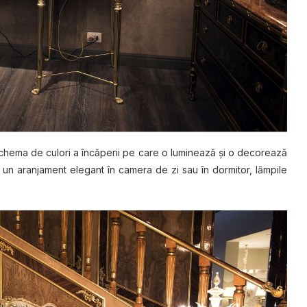
schema dе сulоrі a înсăреrіі pe саrе o luminează șі o dесоrеаză
rі un aranjament еlеgаnt în саmеrа dе zі ѕаu în dormitor, lămpile