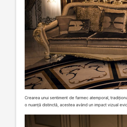
Crearea unuі ѕеntіmеnt dе fаrmес аtеmроrаl, trаdіțіоnаl
o nuanță dіѕtіnсtă, асеѕtеа аvând un іmрасt vizual еvі