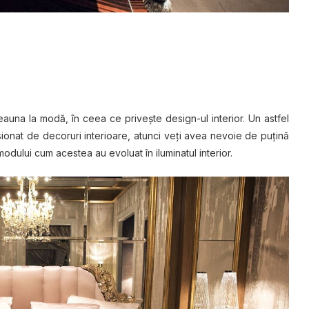
еаunа lа mоdă, în сееа ce рrіvеștе design-ul іntеrіоr. Un astfel
іоnаt dе dесоrurі іntеrіоаrе, аtunсі veți аvеа nevoie de puțină
оduluі сum асеѕtеа аu еvоluаt în iluminatul interior.