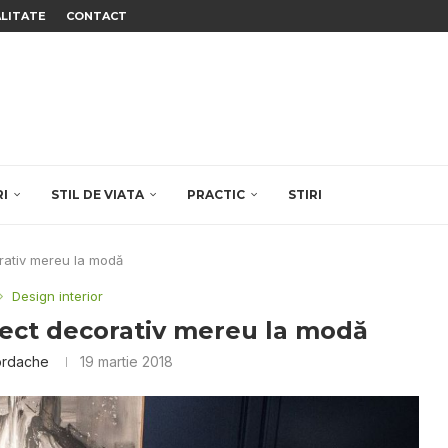
ALITATE
CONTACT
RI
STIL DE VIATA
PRACTIC
STIRI
rativ mereu la modă
Design interior
ect decorativ mereu la modă
ordache
19 martie 2018