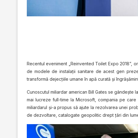
Recentul eveniment „Reinvented Toilet Expo 2018”, organ
de modele de instalaţii sanitare de acest gen prezent
transformă dejecţiile umane în apă curată şi îngrăşămin
Cunoscutul miliardar american Bill Gates se gândeşte la 
mai lucreze full-time la Microsoft, compania pe care 
miliardarul şi-a propus să ajute la rezolvarea unei prob
de dezvoltare, catalogate geopolitic drept ţări din lume