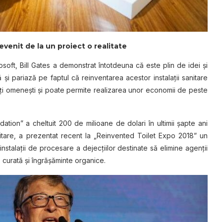
evenit de la un proiect o realitate
soft, Bill Gates a demonstrat întotdeuna că este plin de idei şi
şi pariază pe faptul că reinventarea acestor instalaţii sanitare
ţi omeneşti şi poate permite realizarea unor economii de peste
dation” a cheltuit 200 de milioane de dolari în ultimii şapte ani
anitare, a prezentat recent la „Reinvented Toilet Expo 2018” un
stalaţii de procesare a dejecţiilor destinate să elimine agenţii
 curată şi îngrăşăminte organice.