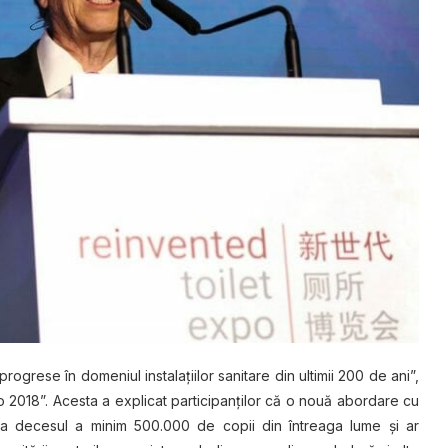
rogrese în domeniul instalaţiilor sanitare din ultimii 200 de ani”,
o 2018”. Acesta a explicat participanţilor că o nouă abordare cu
vita decesul a minim 500.000 de copii din întreaga lume şi ar