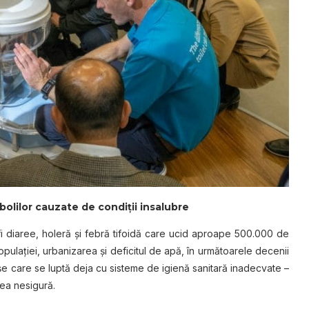
olilor cauzate de condiții insalubre
fi diaree, holeră şi febră tifoidă care ucid aproape 500.000 de
opulaţiei, urbanizarea şi deficitul de apă, în următoarele decenii
aşe care se luptă deja cu sisteme de igienă sanitară inadecvate –
atea nesigură.