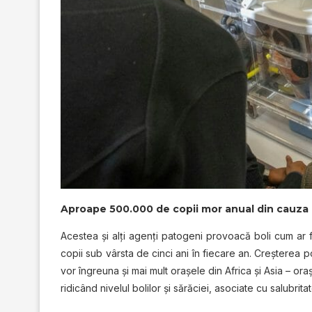
Aproape 500.000 de copii mor anual din cauza b
Acestea şi alţi agenţi patogeni provoacă boli cum ar 
copii sub vârsta de cinci ani în fiecare an. Creşterea p
vor îngreuna şi mai mult oraşele din Africa şi Asia – or
ridicând nivelul bolilor şi sărăciei, asociate cu salubrit