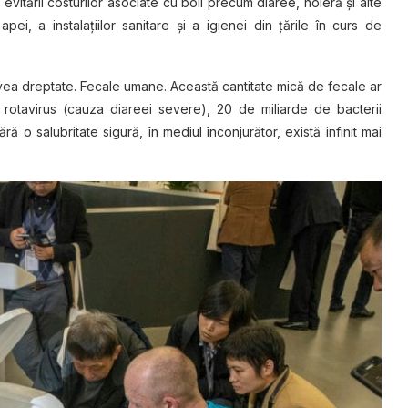
vitării costurilor asociate cu boli precum diaree, holeră şi alte
ei, a instalaţiilor sanitare şi a igienei din ţările în curs de
 avea dreptate. Fecale umane. Această cantitate mică de fecale ar
 rotavirus (cauza diareei severe), 20 de miliarde de bacterii
ără o salubritate sigură, în mediul înconjurător, există infinit mai