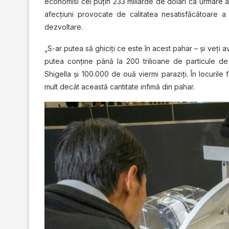
economisi cel puţin 233 miliarde de dolari ca urmare a e
afecţiuni provocate de calitatea nesatisfăcătoare a ap
dezvoltare.
„S-ar putea să ghiciţi ce este în acest pahar – şi veţi
putea conţine până la 200 trilioane de particule de
Shigella şi 100.000 de ouă viermi paraziţi. În locurile f
mult decât această cantitate infimă din pahar.