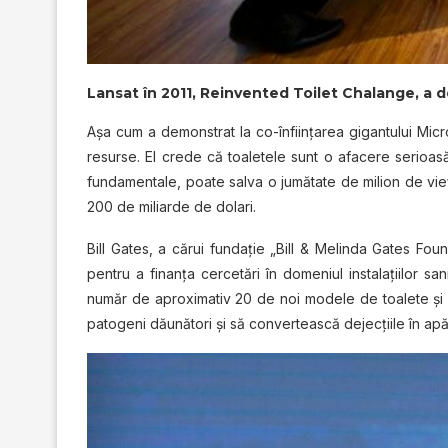
Lansat în 2011, Reinvented Toilet Chalange, a d
Aşa cum a demonstrat la co-înfiinţarea gigantului Micro
resurse. El crede că toaletele sunt o afacere serioasă 
fundamentale, poate salva o jumătate de milion de vie
200 de miliarde de dolari.
Bill Gates, a cărui fundaţie „Bill & Melinda Gates Foun
pentru a finanţa cercetări în domeniul instalaţiilor s
număr de aproximativ 20 de noi modele de toalete şi in
patogeni dăunători şi să convertească dejecţiile în apă