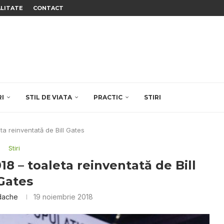
ALITATE
CONTACT
RI
STIL DE VIATA
PRACTIC
STIRI
ta reinventată de Bill Gates
Stiri
8 – toaleta reinventată de Bill
Gates
dache
19 noiembrie 2018