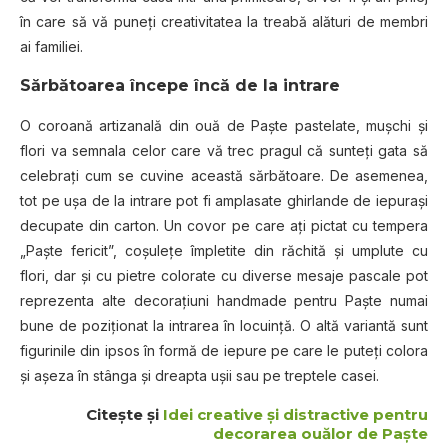
în care să vă puneţi creativitatea la treabă alături de membri
ai familiei.
Sărbătoarea începe încă de la intrare
O coroană artizanală din ouă de Paşte pastelate, muşchi şi
flori va semnala celor care vă trec pragul că sunteţi gata să
celebraţi cum se cuvine această sărbătoare. De asemenea,
tot pe uşa de la intrare pot fi amplasate ghirlande de iepuraşi
decupate din carton. Un covor pe care aţi pictat cu tempera
„Paşte fericit”, coşuleţe împletite din răchită şi umplute cu
flori, dar şi cu pietre colorate cu diverse mesaje pascale pot
reprezenta alte decoraţiuni handmade pentru Paşte numai
bune de poziţionat la intrarea în locuinţă. O altă variantă sunt
figurinile din ipsos în formă de iepure pe care le puteţi colora
şi aşeza în stânga şi dreapta uşii sau pe treptele casei.
Citește și
Idei creative și distractive pentru
decorarea ouălor de Paște