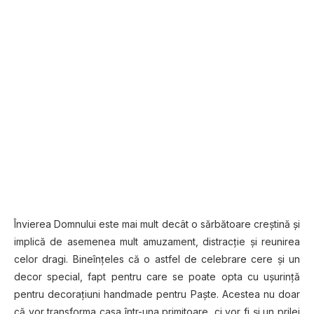
Învierea Domnului este mai mult decât o sărbătoare creştină şi
implică de asemenea mult amuzament, distracţie şi reunirea
celor dragi. Bineînţeles că o astfel de celebrare cere şi un
decor special, fapt pentru care se poate opta cu uşurinţă
pentru decoraţiuni handmade pentru Paşte. Acestea nu doar
că vor transforma casa într-una primitoare, ci vor fi şi un prilej