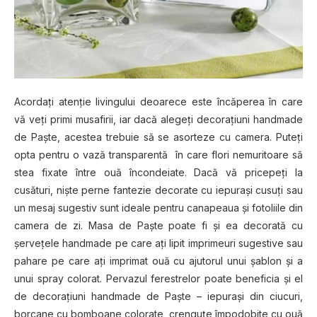
Acordaţi atenţie livingului deoarece este încăperea în care
vă veţi primi musafirii, iar dacă alegeţi decoraţiuni handmade
de Paşte, acestea trebuie să se asorteze cu camera. Puteţi
opta pentru o vază transparentă în care flori nemuritoare să
stea fixate între ouă încondeiate. Dacă vă pricepeţi la
cusături, nişte perne fantezie decorate cu iepuraşi cusuţi sau
un mesaj sugestiv sunt ideale pentru canapeaua şi fotoliile din
camera de zi. Masa de Paşte poate fi şi ea decorată cu
şerveţele handmade pe care aţi lipit imprimeuri sugestive sau
pahare pe care aţi imprimat ouă cu ajutorul unui şablon şi a
unui spray colorat. Pervazul ferestrelor poate beneficia şi el
de decoraţiuni handmade de Paşte – iepuraşi din ciucuri,
borcane cu bomboane colorate, crenguţe împodobite cu ouă