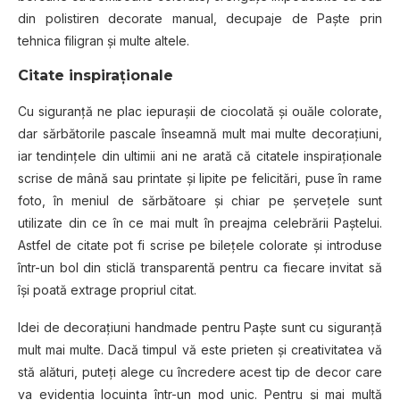
din polistiren decorate manual, decupaje de Paşte prin
tehnica filigran şi multe altele.
Citate inspiraţionale
Cu siguranţă ne plac iepuraşii de ciocolată şi ouăle colorate,
dar sărbătorile pascale înseamnă mult mai multe decoraţiuni,
iar tendinţele din ultimii ani ne arată că citatele inspiraţionale
scrise de mână sau printate şi lipite pe felicitări, puse în rame
foto, în meniul de sărbătoare şi chiar pe şerveţele sunt
utilizate din ce în ce mai mult în preajma celebrării Paştelui.
Astfel de citate pot fi scrise pe bileţele colorate şi introduse
într-un bol din sticlă transparentă pentru ca fiecare invitat să
îşi poată extrage propriul citat.
Idei de decoraţiuni handmade pentru Paşte sunt cu siguranţă
mult mai multe. Dacă timpul vă este prieten şi creativitatea vă
stă alături, puteţi alege cu încredere acest tip de decor care
va evidenţia locuinţa într-un mod unic. Pentru şi mai multă