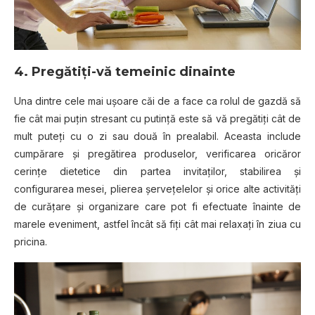
4. Pregătiţi-vă temeinic dinainte
Una dintre cele mai uşoare căi de a face ca rolul de gazdă să
fie cât mai puţin stresant cu putinţă este să vă pregătiţi cât de
mult puteţi cu o zi sau două în prealabil. Aceasta include
cumpărare şi pregătirea produselor, verificarea oricăror
cerinţe dietetice din partea invitaţilor, stabilirea şi
configurarea mesei, plierea şerveţelelor şi orice alte activităţi
de curăţare şi organizare care pot fi efectuate înainte de
marele eveniment, astfel încât să fiţi cât mai relaxaţi în ziua cu
pricina.