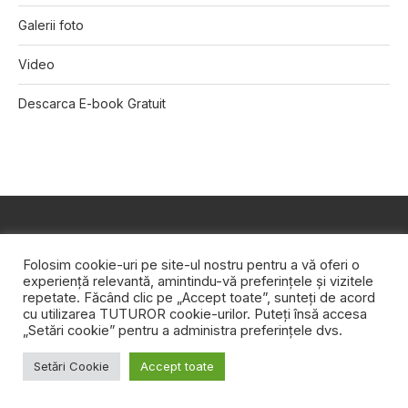
Galerii foto
Video
Descarca E-book Gratuit
Folosim cookie-uri pe site-ul nostru pentru a vă oferi o
experiență relevantă, amintindu-vă preferințele și vizitele
repetate. Făcând clic pe „Accept toate”, sunteți de acord
cu utilizarea TUTUROR cookie-urilor. Puteți însă accesa
„Setări cookie” pentru a administra preferințele dvs.
Aici găsești sfaturi practice de design şi decoraţiuni
Setări Cookie
Accept toate
interioare, dar și inspiraţie pentru colţul tău de natură. Edifica
este agenda ta zilnică pentru casă, pentru grădină, pentru tot