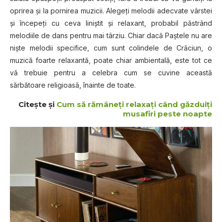
oprirea şi la pornirea muzicii. Alegeţi melodii adecvate vârstei
şi începeţi cu ceva liniştit şi relaxant, probabil păstrând
melodiile de dans pentru mai târziu. Chiar dacă Paştele nu are
nişte melodii specifice, cum sunt colindele de Crăciun, o
muzică foarte relaxantă, poate chiar ambientală, este tot ce
vă trebuie pentru a celebra cum se cuvine această
sărbătoare religioasă, înainte de toate.
Citeşte şi
Cum să rămâneţi relaxaţi când găzduiţi
musafiri peste noapte