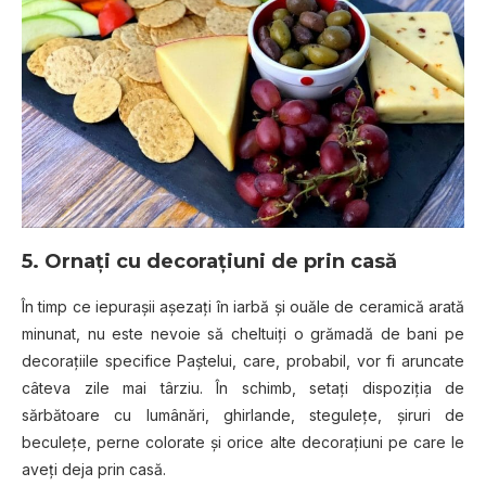
5. Ornaţi cu decoraţiuni de prin casă
În timp ce iepuraşii aşezaţi în iarbă şi ouăle de ceramică arată
minunat, nu este nevoie să cheltuiţi o grămadă de bani pe
decoraţiile specifice Paştelui, care, probabil, vor fi aruncate
câteva zile mai târziu. În schimb, setaţi dispoziţia de
sărbătoare cu lumânări, ghirlande, steguleţe, şiruri de
beculeţe, perne colorate şi orice alte decoraţiuni pe care le
aveţi deja prin casă.