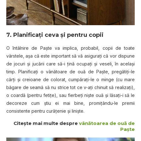
7. Planificaţi ceva şi pentru copii
O întâlnire de Paşte va implica, probabil, copii de toate
vârstele, aşa că este important să vă asiguraţi că vor dispune
de jocuri şi jucării care să-i ţină ocupaţi şi veseli, în acelaşi
timp. Planificaţi o vânătoare de ouă de Paşte, pregătiţi-le
cărţi şi creioane de colorat, cumpăraţi-le o minge (cu mare
băgare de seamă să nu strice tot ce v-aţi chinuit să realizaţi),
o coardă (pentru fetiţe), sau fierbeţi nişte ouă şi lăsaţi-i să le
decoreze cum ştiu ei mai bine, promiţându-le premii
consistente pentru curăţenie şi linişte.
Citeşte mai multe despre
vânătoarea de ouă de
Paşte