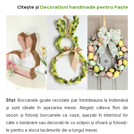
Citeşte şi
Decoraţiuni handmade pentru Paşte
Sfat
: Borcanele goale reciclate par întotdeauna la îndemână
şi sunt ideale în aşezarea mesei. Alegeţi câteva flori de
sezon şi folosiţi borcanele ca vaze, aşezaţi în interiorul lor
câte o lumânare sau decoraţi-le cu sclipici şi sfoară şi folosiţi-
le pentru a stoca tacâmurile de-a lungul mesei.