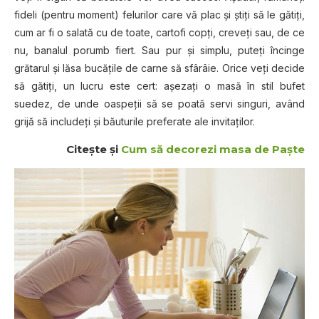
fideli (pentru moment) felurilor care vă plac şi ştiţi să le gătiţi,
cum ar fi o salată cu de toate, cartofi copţi, creveţi sau, de ce
nu, banalul porumb fiert. Sau pur şi simplu, puteţi încinge
grătarul şi lăsa bucăţile de carne să sfârâie. Orice veţi decide
să gătiţi, un lucru este cert: aşezaţi o masă în stil bufet
suedez, de unde oaspeţii să se poată servi singuri, având
grijă să includeţi şi băuturile preferate ale invitaţilor.
Citeşte şi
Cum să decorezi masa de Paşte