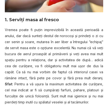
1. Serviţi masa al fresco
Vremea poate fi puţin imprevizibilă în această perioadă a
anului, dar dacă sunteţi destul de norocoşi şi prindeţi o zi cu
cer senin şi soare, mutarea în aer liber a întregului ”echipaj”
de servit masa este o opţiune excelentă. Nu numai că vă veţi
bucura de aerul proaspăt al primăverii şi veţi avea mai mult
spaţiu pentru a relaţiona, dar şi activitatea de după… adică
cea de curăţare, va fi obligatoriu mult mai uşor de dus la
capăt. Ca să nu mai vorbim de faptul că interiorul casei va
rămâne intact, fără pete pe covor şi fără prea mult deranj.
Sfat
: Pentru a vă uşura la maximum activitatea de curăţare,
cel mai indicat ar fi să cumpăraţi farfurii, pahare, platouri şi
furculiţe de unică folosinţă. Sunt mult mai igienice şi nu mai
pierdeţi timp inutil cu spălatul veselei şi al tacâmurilor.