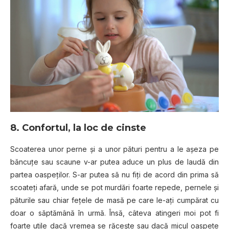
8. Confortul, la loc de cinste
Scoaterea unor perne şi a unor pături pentru a le aşeza pe
băncuţe sau scaune v-ar putea aduce un plus de laudă din
partea oaspeţilor. S-ar putea să nu fiţi de acord din prima să
scoateţi afară, unde se pot murdări foarte repede, pernele şi
păturile sau chiar feţele de masă pe care le-aţi cumpărat cu
doar o săptămână în urmă. Însă, câteva atingeri moi pot fi
foarte utile dacă vremea se răceşte sau dacă micul oaspete