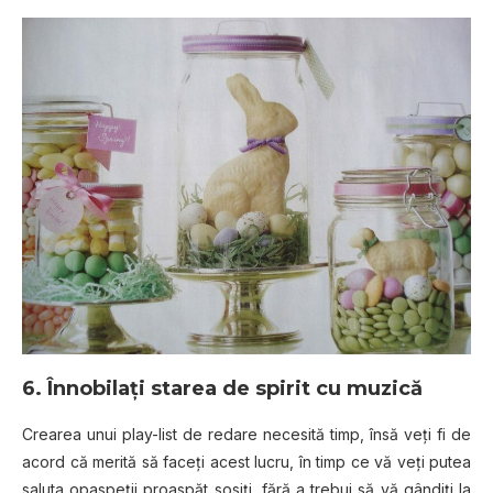
6. Înnobilaţi starea de spirit cu muzică
Crearea unui play-list de redare necesită timp, însă veţi fi de
acord că merită să faceţi acest lucru, în timp ce vă veţi putea
saluta opaspeţii proaspăt sosiţi, fără a trebui să vă gândiţi la