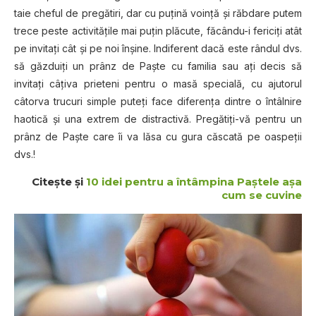
taie cheful de pregătiri, dar cu puţină voinţă şi răbdare putem
trece peste activităţile mai puţin plăcute, făcându-i fericiţi atât
pe invitaţi cât şi pe noi înşine. Indiferent dacă este rândul dvs.
să găzduiţi un prânz de Paşte cu familia sau aţi decis să
invitaţi câţiva prieteni pentru o masă specială, cu ajutorul
câtorva trucuri simple puteţi face diferenţa dintre o întâlnire
haotică şi una extrem de distractivă. Pregătiţi-vă pentru un
prânz de Paşte care îi va lăsa cu gura căscată pe oaspeţii
dvs.!
Citeşte şi
10 idei pentru a întâmpina Paştele aşa
cum se cuvine