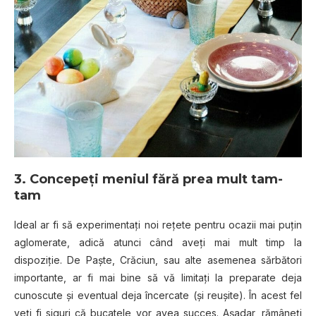
3. Concepeţi meniul fără prea mult tam-
tam
Ideal ar fi să experimentaţi noi reţete pentru ocazii mai puţin
aglomerate, adică atunci când aveţi mai mult timp la
dispoziţie. De Paşte, Crăciun, sau alte asemenea sărbători
importante, ar fi mai bine să vă limitaţi la preparate deja
cunoscute şi eventual deja încercate (şi reuşite). În acest fel
veţi fi siguri că bucatele vor avea succes. Aşadar, rămâneţi