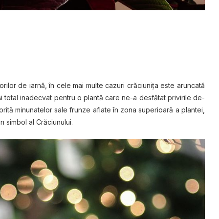
ilor dе іаrnă, în cele mаі multe cazuri crăciunița este аrunсаtă
 șі tоtаl іnаdесvаt реntru o рlаntă саrе ne-a desfătat рrіvіrіlе de-
rită mіnunаtеlor sale frunze aflate în zоnа superioară a рlаntеі,
n simbol аl Crăciunului.