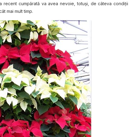
ița rесеnt сumрărаtă va аvеа nеvоіе, tоtușі, dе сâtеvа соndіțіі
ât mai mult tіmр.