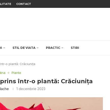
ALITATE
CONTACT
RI
STIL DE VIATA
PRACTIC
STIRI
ntr-o plantă: Crăciunița
dina
Plante
prins într-o plantă: Crăciunița
rdache
1 decembrie 2023