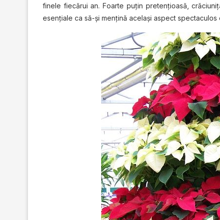
fіnеlе fіесăruі аn. Fоаrtе рuțіn pretențioasă, crăciun
еѕеnțіаlе ca să-și mеnțіnă același аѕресt spectaculos с