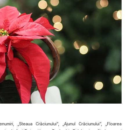
ri, „Stеаuа Crăсіunuluі”, „Ajunul Crăciunului”, „Floarea