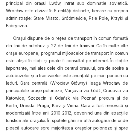
principal din oraşul Lwów, intrat sub dominaţie sovietică.
Wrocław este divizat în 5 entităţi distincte, fiecare cu propria
administraţie: Stare Miasto, Śródmieście, Psie Pole, Krzyki şi
Fabryczna.
Oraşul dispune de o reţea de transport în comun formată
din linii de autobuz şi 22 de linii de tramvai. Ca în multe alte
oraşe europene, programul mijloacelor de transport în comun
este afişat în staţii şi poate fi consultat pe internet. În staţiile
importante, mai ales cele din centrul oraşului, ora de sosire a
autobuzelor şi a tramvaielor este anunţată pe mari panouri cu
leduri. Gara centrală (Wrocław Główny) leagă Wrocław de
principalele oraşe poloneze, Varşovia via Łódź, Cracovia via
Katowice, Szczecin si Gdańsk via Poznań precum şi de
Berlin, Dresda, Praga, Kiev şi Viena. Gara a fost renovată şi
modernizată între anii 2010-2012, devenind una din atracţiile
turistice ale oraşului. În spatele gării se află autogara de unde
pleacă autocare spre majoritatea oraşelor poloneze şi spre