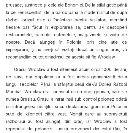
prusace, austriece şi cele ale Bohemiei. De la stilul gotic până
la cel renascentist, de la baroc până la modernismul de după
război, oraşul este o încântare pentru vizitatori, meritând
fiecare pas făcut în explorarea sa, pentru a-i descoperi
restaurantele, barurile, cafenelele, magazinele şi viaţa de
noapte. Dacă ajungeţi în Polonia, prin cine ştie ce
împrejurare, şi nu aveţi să vizitaţi decât un singur oraş, vă
recomandăm cu tot dinadinsul ca acesta să fie Wroclaw.
Oraşul Wrocław a fost întemeiat acum circa 1000 de ani,
de slavi, dar populaţia sa a fost intens germanizată de-a
lungul secolelor. Până la sfârşitul celui de-Al Doilea Război
Mondial, Wroclaw era cunoscut ca un oraş german, care se
numea Breslau. Oraşul a intrat însă sub control polonez odată
cu înfrângerea nemţilor şi cu deplasarea graniţelor Poloniei
sute de kilometri către vest. Nemţii care au supravieţuit
războiului au fost alungaţi din oraş, iar Wroclaw a fost
repopulat de polonezi – mulţi provenind din estul ţării, în