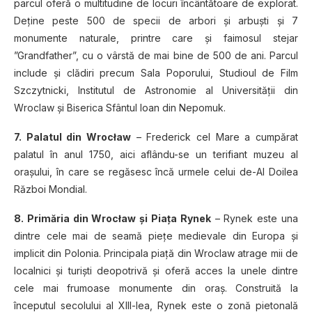
parcul oferă o multitudine de locuri încântătoare de explorat.
Deţine peste 500 de specii de arbori şi arbuşti şi 7
monumente naturale, printre care şi faimosul stejar
”Grandfather”, cu o vârstă de mai bine de 500 de ani. Parcul
include şi clădiri precum Sala Poporului, Studioul de Film
Szczytnicki, Institutul de Astronomie al Universităţii din
Wroclaw şi Biserica Sfântul Ioan din Nepomuk.
7. Palatul din Wrocław
– Frederick cel Mare a cumpărat
palatul în anul 1750, aici aflându-se un terifiant muzeu al
oraşului, în care se regăsesc încă urmele celui de-Al Doilea
Război Mondial.
8. Primăria din Wrocław şi Piaţa Rynek
– Rynek este una
dintre cele mai de seamă pieţe medievale din Europa şi
implicit din Polonia. Principala piaţă din Wroclaw atrage mii de
localnici şi turişti deopotrivă şi oferă acces la unele dintre
cele mai frumoase monumente din oraş. Construită la
începutul secolului al XIII-lea, Rynek este o zonă pietonală