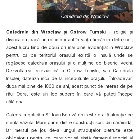
Catedrala din Wroclaw
Catedrala din Wrocław şi Ostrow Tumski
– religia şi
divinitatea joacă un rol important în viaţa fiecăruia dintre noi,
acest lucru fiind de două ori mai bine evidenţiat în Wrocław
pentru că pe teritoriul oraşului există o insulă unde se
regăsesc catedrala oraşului şi o mulţime de biserici vechi.
Dezvoltarea ecleziastică a Ostrow Tumski, sau Catedrala
Insulei, datează încă de la începuturile oraşului. Într-adevăr,
după mai bine de 1000 de ani, acest punct de interes de pe
râul Odra, este un loc superb în care vă puteţi începe
călătoria.
Catedrala gotică a Sf. Ioan Botezătorul este o altă atracţie ce
merită văzută. Mare parte dintre construcţii sunt din cărămidă,
iar mersul pe jos de-a lungul străduţelor pietruite este
obligatoriu pentru cei care vor să simtă farmecul special al