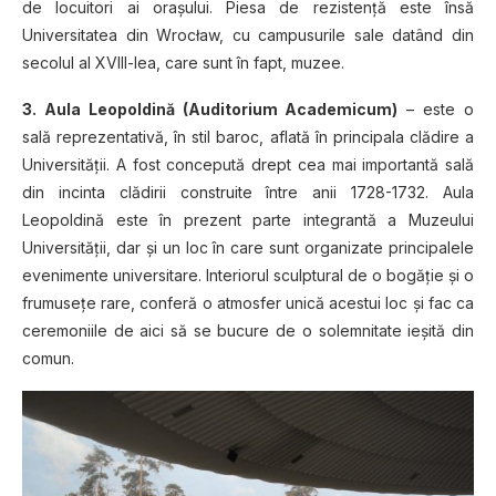
de locuitori ai oraşului. Piesa de rezistenţă este însă
Universitatea din Wrocław, cu campusurile sale datând din
secolul al XVIII-lea, care sunt în fapt, muzee.
3. Aula Leopoldină (Auditorium Academicum)
– este o
sală reprezentativă, în stil baroc, aflată în principala clădire a
Universităţii. A fost concepută drept cea mai importantă sală
din incinta clădirii construite între anii 1728-1732. Aula
Leopoldină este în prezent parte integrantă a Muzeului
Universităţii, dar şi un loc în care sunt organizate principalele
evenimente universitare. Interiorul sculptural de o bogăţie şi o
frumuseţe rare, conferă o atmosfer unică acestui loc şi fac ca
ceremoniile de aici să se bucure de o solemnitate ieşită din
comun.