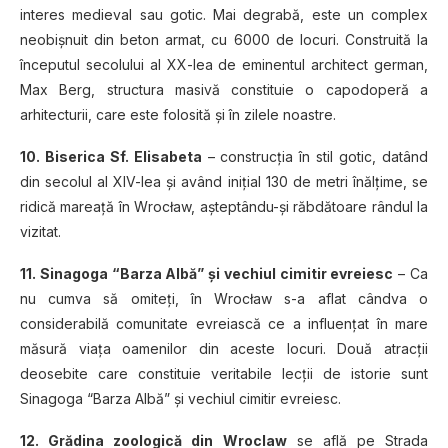
interes medieval sau gotic. Mai degrabă, este un complex
neobişnuit din beton armat, cu 6000 de locuri. Construită la
începutul secolului al XX-lea de eminentul architect german,
Max Berg, structura masivă constituie o capodoperă a
arhitecturii, care este folosită şi în zilele noastre.
10. Biserica Sf. Elisabeta
– construcţia în stil gotic, datând
din secolul al XIV-lea şi având iniţial 130 de metri înălţime, se
ridică mareaţă în Wrocław, aşteptându-şi răbdătoare rândul la
vizitat.
11. Sinagoga “Barza Albă” şi vechiul cimitir evreiesc
– Ca
nu cumva să omiteţi, în Wrocław s-a aflat cândva o
considerabilă comunitate evreiască ce a influenţat în mare
măsură viaţa oamenilor din aceste locuri. Două atracţii
deosebite care constituie veritabile lecţii de istorie sunt
Sinagoga “Barza Albă” şi vechiul cimitir evreiesc.
12. Grădina zoologică din Wroclaw
se află pe Strada