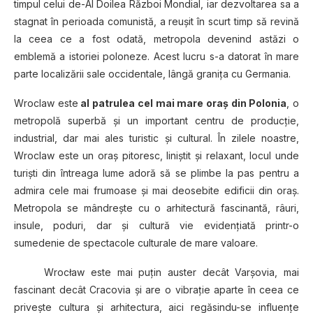
timpul celui de-Al Doilea Război Mondial, iar dezvoltarea sa a
stagnat în perioada comunistă, a reuşit în scurt timp să revină
la ceea ce a fost odată, metropola devenind astăzi o
emblemă a istoriei poloneze. Acest lucru s-a datorat în mare
parte localizării sale occidentale, lângă graniţa cu Germania.
Wroclaw este
al patrulea cel mai mare oraş din Polonia
, o
metropolă superbă şi un important centru de producţie,
industrial, dar mai ales turistic şi cultural. În zilele noastre,
Wroclaw este un oraş pitoresc, liniştit şi relaxant, locul unde
turişti din întreaga lume adoră să se plimbe la pas pentru a
admira cele mai frumoase şi mai deosebite edificii din oraş.
Metropola se mândreşte cu o arhitectură fascinantă, râuri,
insule, poduri, dar şi cultură vie evidenţiată printr-o
sumedenie de spectacole culturale de mare valoare.
Wrocław este mai puţin auster decât Varşovia, mai
fascinant decât Cracovia şi are o vibraţie aparte în ceea ce
priveşte cultura şi arhitectura, aici regăsindu-se influenţe