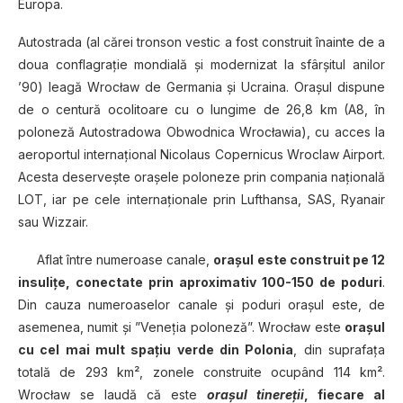
Europa.
Autostrada (al cărei tronson vestic a fost construit înainte de a
doua conflagraţie mondială şi modernizat la sfârşitul anilor
’90) leagă Wrocław de Germania şi Ucraina. Oraşul dispune
de o centură ocolitoare cu o lungime de 26,8 km (A8, în
poloneză Autostradowa Obwodnica Wrocławia), cu acces la
aeroportul internaţional Nicolaus Copernicus Wroclaw Airport.
Acesta deserveşte oraşele poloneze prin compania naţională
LOT, iar pe cele internaţionale prin Lufthansa, SAS, Ryanair
sau Wizzair.
Aflat între numeroase canale,
oraşul este construit pe 12
insuliţe, conectate prin aproximativ 100-150 de poduri
.
Din cauza numeroaselor canale şi poduri oraşul este, de
asemenea, numit şi ”Veneţia poloneză”. Wrocław este
oraşul
cu cel mai mult spaţiu verde din Polonia
, din suprafaţa
totală de 293 km², zonele construite ocupând 114 km².
Wrocław se laudă că este
oraşul tinereţii
, fiecare al