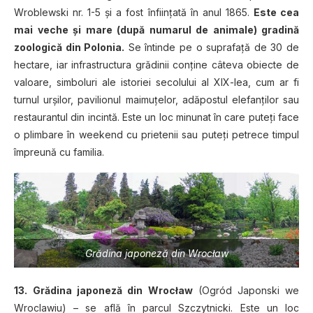
Wroblewski nr. 1-5 şi a fost înfiinţată în anul 1865.
Este cea
mai veche şi mare (după numarul de animale) gradină
zoologică din Polonia.
Se întinde pe o suprafaţă de 30 de
hectare, iar infrastructura grădinii conţine câteva obiecte de
valoare, simboluri ale istoriei secolului al XIX-lea, cum ar fi
turnul urşilor, pavilionul maimuţelor, adăpostul elefanţilor sau
restaurantul din incintă. Este un loc minunat în care puteţi face
o plimbare în weekend cu prietenii sau puteţi petrece timpul
împreună cu familia.
Grădina japoneză din Wrocław
13.
Grădina japoneză din Wrocław
(Ogród Japonski we
Wroclawiu) – se află în parcul Szczytnicki. Este un loc