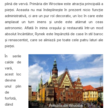
plină de vervă. Primăria din Wrocław este atracţia principală a
pieţei. Aceasta nu mai îndeplineşte în prezent nicio funcţie
administrativă, ci are un pur rol decorativ, un loc în care este
amplasat un turn imens şi unde este atârnat un ceas
astronomic. Aflată în inima oraşului şi restaurată într-un mod
absolut încântător, Rynek este împânzită de case în stil baroc
şi renascentist, care se aliniază pe toate cele patru laturi ale
pieţei.
În serile
calde de
vară,
acest loc
devine
unul plin
de
forfotă,
dând
Primăria din Wrocław