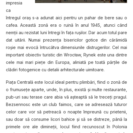
impresia
ca
întregul oraş s-a adunat aici pentru un pahar de bere sau o
cafea. Această zonă era o ruină în anul 1945, atunci când
nemţii au rezistat luni întregi în faţa ruşilor. Dar acum totul pare
dat uitării. Numai prezenţa bisericilor gotice din cărămidă
roşie mai evocă întrucâtva dimensiunile distrugerilor. Cel mai
important obiectiv turistic din Wrocław, Rynek este una dintre
cele mai mari pieţe din Europa, aliniată pe toată părţile de
clădiri fotogenice cu detalii arhitecturale uimitoare.
Piaţa Centrală este locul ideal pentru plimbări, fiind o zonă de
o frumuseţe aparte, unde, în plus, există şi multe restaurante,
pub-uri sau terase care abia vă aşteaptă să le treceţi pragul.
Bezsennosc este un club faimos, care se adresează tuturor
celor care vor să petreacă o noapte împreună cu prietenii,
sau doar să consume licori bahice şi să se distreze, până la
primele ore ale dimineţii, locul fiind recunoscut în Polonia