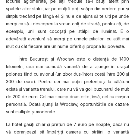
locurile aglomerate, pe alţii trebuie să-i cauţi atent prin
spatele altor statui, iar pe mulţi îi poţi scăpa din vedere pur şi
simplu trecând pe lângă ei. Şi nu e de ajuns să te uiţi pe unde
mergi ca să-i descoperi la vreun colţ de stradă, pentru că, de
exemplu, unii sunt cocoţaţi pe stâlpii de iluminat. E o
adevărată aventură să mergi pe urmele piticilor, cu atât mai
mult cu cât fiecare are un nume diferit şi propria lui poveste.
Între Bucureşti şi Wrocław este o distanţă de 1400
kilometri, cea mai comodă variantă de a ajunge în oraşul
polonez fiind cu avionul (un zbor dus-întors costă între 200 şi
300 de euro). Pentru cei mai puţin pretenţioşi la călătorii
există şi varianta trenului, care nu vă va goli buzunarul de mult
de 200 de euro. Cel mai scump drum este, însă, cel cu maşina
personală. Odată ajunşi la Wrocław, oportunităţile de cazare
sunt multiple şi moderate.
La hotel găsiţi chiar şi preţuri de 7 euro pe noapte, dacă nu
vă deranjează să împărţiţi camera cu străini, o variantă