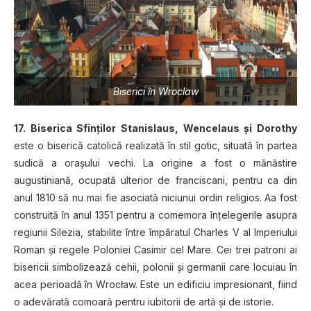
Biserici în Wroclaw
17. Biserica Sfinţilor Stanislaus, Wencelaus şi Dorothy
este o biserică catolică realizată în stil gotic, situată în partea
sudică a oraşului vechi. La origine a fost o mănăstire
augustiniană, ocupată ulterior de franciscani, pentru ca din
anul 1810 să nu mai fie asociată niciunui ordin religios. Aa fost
construită în anul 1351 pentru a comemora înţelegerile asupra
regiunii Silezia, stabilite între împăratul Charles V al Imperiului
Roman şi regele Poloniei Casimir cel Mare. Cei trei patroni ai
bisericii simbolizează cehii, polonii şi germanii care locuiau în
acea perioadă în Wrocław. Este un edificiu impresionant, fiind
o adevărată comoară pentru iubitorii de artă şi de istorie.