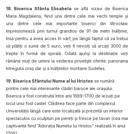
18. Biserica Sfânta Elisabeta
se află vizavi de Biserica
Maria Magdalena, fiind una dintre cele mai vechi temple şi
una dintre cele mai importante biserici din Wrocław.
Impresionează prin turnul grandios de 91 de metri înălţime,
însă pentru a avea acces în vârf, pe lângă faptul că va trebui
să plătiţi o sumă de 5 euro, veţi fi nevoiţi să urcaţi 3000 de
trepte în formă de spirală. Odată ajunşi la destinaţie veţi
rămâne muţi de uimire la vederea priveliştii oferite: panorama
întregului oraş dar şi a înălţimilor montane Sudetes.
19. Biserica Sfântului Nume al lui Hristos
se numără
printre cele mai interesante clădiri baroce ale oraşului.
Biserica a fost construită între anii 1689-1700 de iezuiţi pe
locul unui fost castel. Clădirea face parte din complexul
Universităţii lângă care este localizată şi prezintă un interior
spectaculos cu sculpturi pe pereţi şi fresce pe tavan (cea mai
captivantă fiind ”Adoraţia Numelui lui Hristos” realizată în anul
1706).