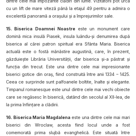
dintre cele mai impozante clădiri din lume. Vizitatorii pot urca
cu un lift de mare viteză până la etajul 49 pentru a admira o
excelentă panoramă a oraşului şi a împrejurimilor sale.
15. Biserica Doamnei Noastre
este un monument care
domină mica insulă Piasek, insula luându-şi denumirea după
biserica al cărei patron spiritual era Sfânta Maria. Biserica
actuală este o fostă mănăstire augustină, care, în prezent,
găzduieşte Librăria Universităţii, dar biserica şi-a păstrat şi
funcţia din trecut. Este una dintre cele mai impresionante
biserici gotice din oraş, fiind construită între anii 1334 – 1425.
Ceea ce surprinde sunt palfoanele boltite, înalte şi elegante.
Timpanul romanesque este unul dintre cele mai vechi obiecte
care se regăsesc în biserică, datând din secolul al XII-lea, de
la prima înfiinţare a clădirii.
16. Biserica Maria Magdalena
este una dintre cele mai mari
biserici din Wroclaw, acesta fiind locul unde a fost
comemorată prima slujbă evanghelică. Este situată între