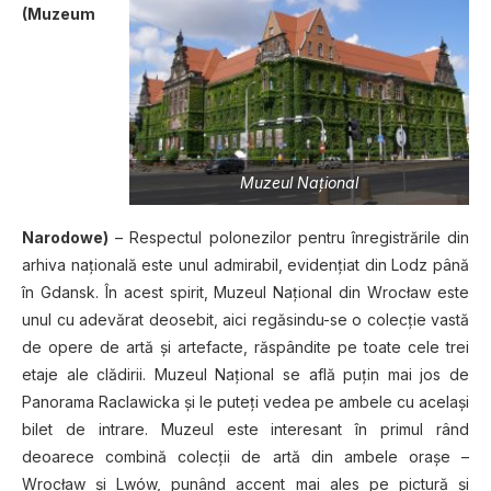
(Muzeum
Muzeul Naţional
Narodowe)
– Respectul polonezilor pentru înregistrările din
arhiva naţională este unul admirabil, evidenţiat din Lodz până
în Gdansk. În acest spirit, Muzeul Naţional din Wrocław este
unul cu adevărat deosebit, aici regăsindu-se o colecţie vastă
de opere de artă şi artefacte, răspândite pe toate cele trei
etaje ale clădirii. Muzeul Naţional se află puţin mai jos de
Panorama Raclawicka şi le puteţi vedea pe ambele cu acelaşi
bilet de intrare. Muzeul este interesant în primul rând
deoarece combină colecţii de artă din ambele oraşe –
Wrocław şi Lwów, punând accent mai ales pe pictură şi