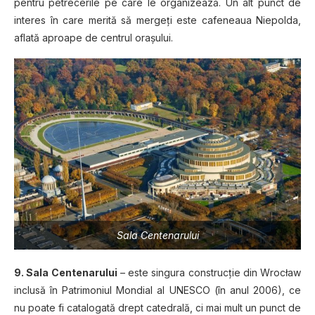
pentru petrecerile pe care le organizează. Un alt punct de
interes în care merită să mergeţi este cafeneaua Niepolda,
aflată aproape de centrul oraşului.
Sala Centenarului
9. Sala Centenarului
– este singura construcţie din Wrocław
inclusă în Patrimoniul Mondial al UNESCO (în anul 2006), ce
nu poate fi catalogată drept catedrală, ci mai mult un punct de