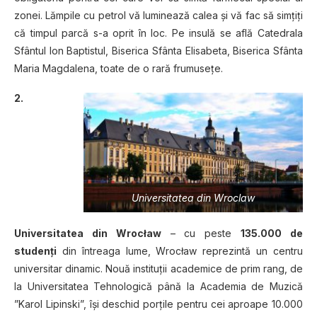
zonei. Lămpile cu petrol vă luminează calea şi vă fac să simţiţi
că timpul parcă s-a oprit în loc. Pe insulă se află Catedrala
Sfântul Ion Baptistul, Biserica Sfânta Elisabeta, Biserica Sfânta
Maria Magdalena, toate de o rară frumuseţe.
2.
Universitatea din Wroclaw
Universitatea din Wrocław
– cu peste
135.000 de
studenţi
din întreaga lume, Wrocław reprezintă un centru
universitar dinamic. Nouă instituţii academice de prim rang, de
la Universitatea Tehnologică până la Academia de Muzică
”Karol Lipinski”, îşi deschid porţile pentru cei aproape 10.000