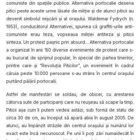
comuniste din spaţiile publice. Alternativa portocalie desena
pitici peste aceste urme lăsate de miliţie şi de atunci piticii au
devenit simbolul mişcării şi al oraşului. Waldemar Fydrych (n.
1953), conducătorul Alternativei, spunea că graffiti-urile anti-
comuniste erau teza, vopseaua miliţiei antiteza şi piticii
sinteza. Un protest paşnic prin absurd… Alternativa portocalie
a organizat în anii ’80 diverse evenimente de protest care s-
au bucurat de sprijinul popular, în special din partea tinerilor,
printre care şi “Revoluţia Piticilor”, un eveniment în cadrul
căruia peste 10.000 persoane s-au strâns în centrul oraşului
purtând pălării portocalii.
Astfel de manifestări se soldau, de obicei, cu arestarea
câtorva sute de participanţi care nu reuşeau să scape la timp.
Piticii aşa cum îi putem vedea astăzi, sub formă de statu de
circa 30 de cm, au început să apară abia în august 2005. De
atunci, au împânzit străzile din centrul oraşului şi numărul lor
exact este încă necunoscut. Pe unii îi poţi zări numaidecât în