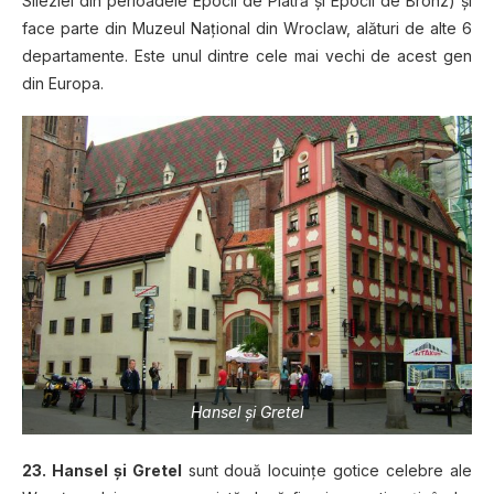
Sileziei din perioadele Epocii de Piatră şi Epocii de Bronz) şi
face parte din Muzeul Naţional din Wroclaw, alături de alte 6
departamente. Este unul dintre cele mai vechi de acest gen
din Europa.
Hansel şi Gretel
23. Hansel şi Gretel
sunt două locuinţe gotice celebre ale