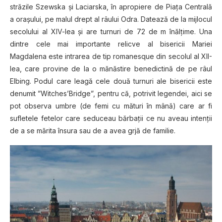
străzile Szewska şi Laciarska, în apropiere de Piaţa Centrală
a oraşului, pe malul drept al râului Odra. Datează de la mijlocul
secolului al XIV-lea şi are turnuri de 72 de m înălţime. Una
dintre cele mai importante relicve al bisericii Mariei
Magdalena este intrarea de tip romanesque din secolul al XII-
lea, care provine de la o mănăstire benedictină de pe râul
Elbing. Podul care leagă cele două turnuri ale bisericii este
denumit ”Witches’Bridge”, pentru că, potrivit legendei, aici se
pot observa umbre (de femi cu mături în mână) care ar fi
sufletele fetelor care seduceau bărbaţii ce nu aveau intenţii
de a se mărita însura sau de a avea grjă de familie.