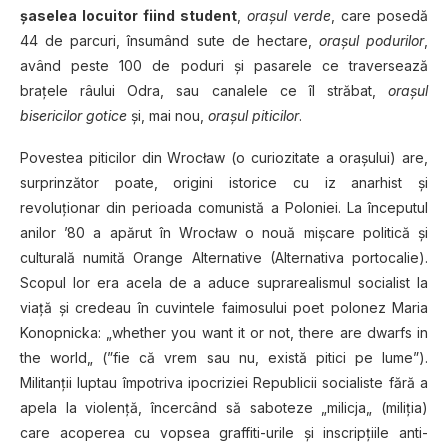
şaselea locuitor fiind student
,
oraşul verde
, care posedă
44 de parcuri, însumând sute de hectare,
oraşul podurilor
,
având peste 100 de poduri şi pasarele ce traversează
braţele râului Odra, sau canalele ce îl străbat,
oraşul
bisericilor gotice
şi, mai nou,
oraşul piticilor
.
Povestea piticilor din Wrocław (o curiozitate a oraşului) are,
surprinzător poate, origini istorice cu iz anarhist şi
revoluţionar din perioada comunistă a Poloniei. La începutul
anilor ’80 a apărut în Wrocław o nouă mişcare politică şi
culturală numită Orange Alternative (Alternativa portocalie).
Scopul lor era acela de a aduce suprarealismul socialist la
viaţă şi credeau în cuvintele faimosului poet polonez Maria
Konopnicka: „whether you want it or not, there are dwarfs in
the world„ (”fie că vrem sau nu, există pitici pe lume”).
Militanţii luptau împotriva ipocriziei Republicii socialiste fără a
apela la violenţă, încercând să saboteze „milicja„ (miliţia)
care acoperea cu vopsea graffiti-urile şi inscripţiile anti-