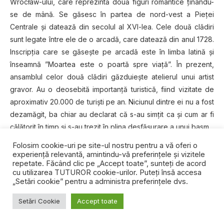
Wrocław-ului, care reprezintă două figuri romantice ţinându-
se de mână. Se găsesc în partea de nord-vest a Pieţei
Centrale şi datează din secolul al XVI-lea. Cele două clădiri
sunt legate între ele de o arcadă, care datează din anul 1728.
Inscripţia care se găseşte pe arcadă este în limba latină şi
înseamnă ”Moartea este o poartă spre viaţă”. În prezent,
ansamblul celor două clădiri găzduieşte atelierul unui artist
gravor. Au o deosebită importanţă turistică, fiind vizitate de
aproximativ 20.000 de turişti pe an. Niciunul dintre ei nu a fost
dezamăgit, ba chiar au declarat că s-au simţit ca şi cum ar fi
călătorit în timp şi s-au trezit în plina desfăşurare a unui basm.
Folosim cookie-uri pe site-ul nostru pentru a vă oferi o
24.
Şi, în sfârşit, dar total întâmplător,
Turnul Matematicii,
experiență relevantă, amintindu-vă preferințele și vizitele
loc perfect de declarare a sentimentelor şi nou prilej de a fi
repetate. Făcând clic pe „Accept toate”, sunteți de acord
cu utilizarea TUTUROR cookie-urilor. Puteți însă accesa
martorii unei panorame superbe asupra oraşului vechi şi a
„Setări cookie” pentru a administra preferințele dvs.
râului Odra, este un fost observator astronomic situat într-una
dintre cele patru clădiri ale Muzeului Universităţii.
Setări Cookie
Accept toate
Observatorul a fost construit în acest loc datorită longitudinii
geografice de 17 grade care trece în zonă. Edificiul îmbină