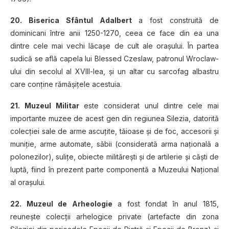
20. Biserica Sfântul Adalbert
a fost construită de
dominicani între anii 1250-1270, ceea ce face din ea una
dintre cele mai vechi lăcaşe de cult ale oraşului. În partea
sudică se află capela lui Blessed Czeslaw, patronul Wroclaw-
ului din secolul al XVIII-lea, şi un altar cu sarcofag albastru
care conţine rămăşiţele acestuia.
21. Muzeul Militar
este considerat unul dintre cele mai
importante muzee de acest gen din regiunea Silezia, datorită
colecţiei sale de arme ascuţite, tăioase şi de foc, accesorii şi
muniţie, arme automate, săbii (considerată arma naţională a
polonezilor), suliţe, obiecte milităreşti şi de artilerie şi căşti de
luptă, fiind în prezent parte componentă a Muzeului Naţional
al oraşului.
22. Muzeul de Arheologie
a fost fondat în anul 1815,
reuneşte colecţii arhelogice private (artefacte din zona