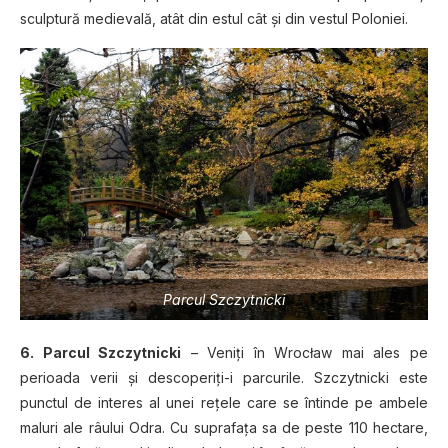
sculptură medievală, atât din estul cât şi din vestul Poloniei.
Parcul Szczytnicki
6. Parcul Szczytnicki
– Veniţi în Wrocław mai ales pe
perioada verii şi descoperiţi-i parcurile. Szczytnicki este
punctul de interes al unei reţele care se întinde pe ambele
maluri ale râului Odra. Cu suprafaţa sa de peste 110 hectare,