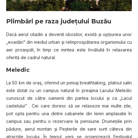
Plimbări pe raza judeţului Buzău
Dacă aerul citadin a devenit obositor, există şi opţiunea unor
„evadări” din mediul urban şi reîmprospătarea organismului cu
aer proaspăt, în timp ce mintea este învăluită în relaxarea
oferită de cadrul natural.
Meledic
La 50 km de oraş, oferind un peisaj breathtaking, platoul salin
este dotat cu un campus natural în preajma Lacului Meledic
cunoscut de către oamenii din partea locului şi ca „Lacul
castelului” . Cei care doresc să se relaxeze mai multe zile,
pot opta pentru una dintre cabanele din lemn amplasate în
campus sau pentru o rezervare la pensiune. Drumeţiile prin
pădure, aerul montan şi Peşterile de sare sunt câteva din
atracţiile locului. În timpul verii se organizează Festivalul