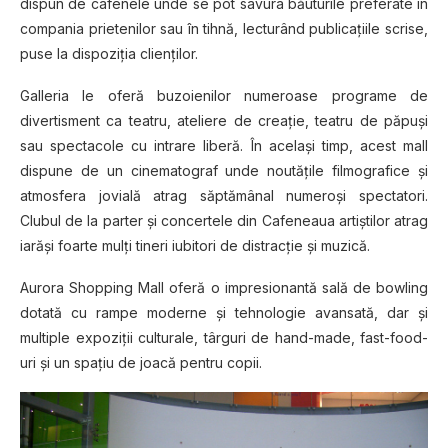
dispun de cafenele unde se pot savura băuturile preferate în
compania prietenilor sau în tihnă, lecturând publicaţiile scrise,
puse la dispoziţia clienţilor.
Galleria le oferă buzoienilor numeroase programe de
divertisment ca teatru, ateliere de creaţie, teatru de păpuşi
sau spectacole cu intrare liberă. În acelaşi timp, acest mall
dispune de un cinematograf unde noutăţile filmografice şi
atmosfera jovială atrag săptămânal numeroşi spectatori.
Clubul de la parter şi concertele din Cafeneaua artiştilor atrag
iarăşi foarte mulţi tineri iubitori de distracţie şi muzică.
Aurora Shopping Mall oferă o impresionantă sală de bowling
dotată cu rampe moderne şi tehnologie avansată, dar şi
multiple expoziţii culturale, târguri de hand-made, fast-food-
uri şi un spaţiu de joacă pentru copii.