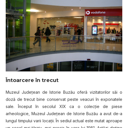
Întoarcere în trecut
Muzeul Judeţean de Istorie Buzău oferă vizitatorilor săi o
doză de trecut bine conservat peste veacuri în exponatele
sale. Început în secolul XIX ca o colecţie de piese
arheologice, Muzeul Judeţean de Istorie Buzău a avut de-a
lungul timpului varii locaţii. În sediul actual este mutat aproape
un secol mai târziu, mai precis în vara lui 1981. Astăzi deţine