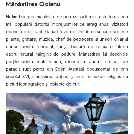
Mânăstirea Ciolanu
Nefiind singura mânăstire de pe raza judeţului, este totuşi cea
mai populară datorită împrejurimilor ce atrag anual vizitatori
dornici de distracţie la iarbă verde. Dotaţi cu scaune şi mese
pliante, grătare, muzică, chef de petrecere şi uneori chiar şi
corturi pentru înnoptat, turiştii bucură de relaxare într-un
cadru natural mărginit de pădure. Mânăstirea îşi deschide
porţile pentru toată lumea, oferind la rându-i, un colţ de
paradis rupt parcă din Eden. Atestată documentar de prin
secolul XVI, mânăstirea deţine şi un mini-muzeu religios cu
picturi iconografice şi obiecte de cult.