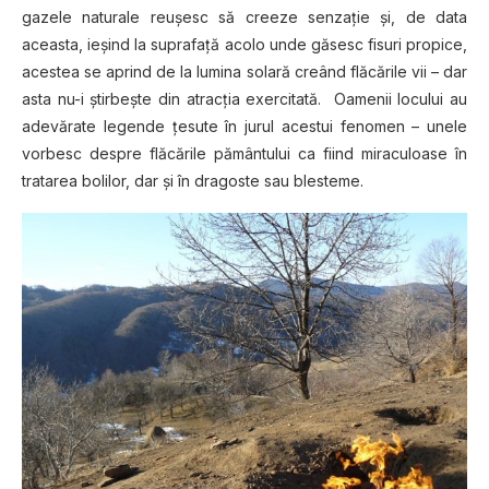
gazele naturale reuşesc să creeze senzaţie şi, de data
aceasta, ieşind la suprafaţă acolo unde găsesc fisuri propice,
acestea se aprind de la lumina solară creând flăcările vii – dar
asta nu-i ştirbeşte din atracţia exercitată. Oamenii locului au
adevărate legende ţesute în jurul acestui fenomen – unele
vorbesc despre flăcările pământului ca fiind miraculoase în
tratarea bolilor, dar şi în dragoste sau blesteme.