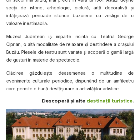
secţii de istorie, arheologie, pictură, artă decorativă şi
înfăţişează perioade istorice buzoiene cu vestigii de o
valoare inestimabilă.
Muzeul Judeţean îşi împarte incinta cu Teatrul George
Ciprian, o altă modalitate de relaxare şi destindere a oraşului
Buzău. Piesele de teatru sunt variate şi acoperă o gamă largă
de gusturi în materie de spectacole.
Clădirea găzduieşte deasemenea o multitudine de
evenimente culturale periodice, dispunând de un amfiteatru
care permite o bună desfăşurare a activităţilor artistice.
Descoperă și alte
destinații turistice
.