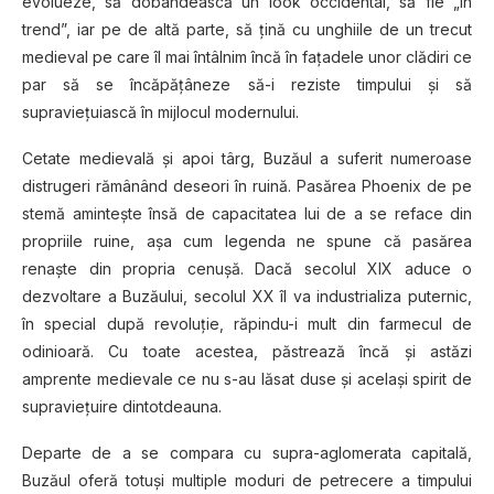
evolueze, să dobândească un look occidental, să fie „in
trend”, iar pe de altă parte, să ţină cu unghiile de un trecut
medieval pe care îl mai întâlnim încă în faţadele unor clădiri ce
par să se încăpăţâneze să-i reziste timpului şi să
supravieţuiască în mijlocul modernului.
Cetate medievală şi apoi târg, Buzăul a suferit numeroase
distrugeri rămânând deseori în ruină. Pasărea Phoenix de pe
stemă aminteşte însă de capacitatea lui de a se reface din
propriile ruine, aşa cum legenda ne spune că pasărea
renaşte din propria cenuşă. Dacă secolul XIX aduce o
dezvoltare a Buzăului, secolul XX îl va industrializa puternic,
în special după revoluţie, răpindu-i mult din farmecul de
odinioară. Cu toate acestea, păstrează încă şi astăzi
amprente medievale ce nu s-au lăsat duse şi acelaşi spirit de
supravieţuire dintotdeauna.
Departe de a se compara cu supra-aglomerata capitală,
Buzăul oferă totuşi multiple moduri de petrecere a timpului