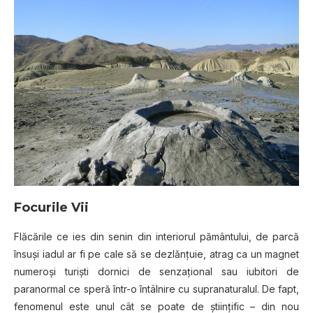
Focurile Vii
Flăcările ce ies din senin din interiorul pământului, de parcă
însuşi iadul ar fi pe cale să se dezlănţuie, atrag ca un magnet
numeroşi turişti dornici de senzaţional sau iubitori de
paranormal ce speră într-o întâlnire cu supranaturalul. De fapt,
fenomenul este unul cât se poate de ştiinţific – din nou