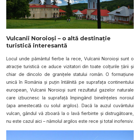
Vulcanii Noroioşi – o altă destinație
turistică interesantă
Locul unde pământul fierbe la rece, Vulcanii Noroioşi sunt o
atracţie turistică ce aduce vizitatori din toate colţurile ţării şi
chiar de dincolo de graniţele statului român. O formaţiune
unică în România şi puţin întâlnită pe suprafaţa continentului
european, Vulcanii Noroioşi sunt rezultatul gazelor naturale
care izbucnesc la suprafaţă împingând bineînţeles noroiul
(apa amestecată cu solul argilos). Dacă la auzul cuvântului
vulcan, gândul vă zboară la o lavă fierbinte şi distrugătoare,
nu este cazul aici – nămolul argilos este rece şi total inofensiv.