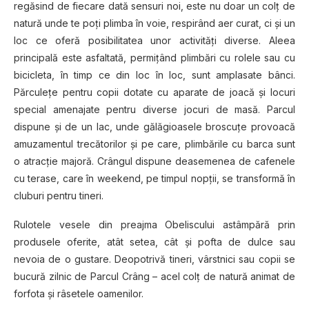
regăsind de fiecare dată sensuri noi, este nu doar un colţ de
natură unde te poţi plimba în voie, respirând aer curat, ci şi un
loc ce oferă posibilitatea unor activităţi diverse. Aleea
principală este asfaltată, permiţând plimbări cu rolele sau cu
bicicleta, în timp ce din loc în loc, sunt amplasate bânci.
Părculeţe pentru copii dotate cu aparate de joacă şi locuri
special amenajate pentru diverse jocuri de masă. Parcul
dispune şi de un lac, unde gălăgioasele broscuţe provoacă
amuzamentul trecătorilor şi pe care, plimbările cu barca sunt
o atracţie majoră. Crângul dispune deasemenea de cafenele
cu terase, care în weekend, pe timpul nopţii, se transformă în
cluburi pentru tineri.
Rulotele vesele din preajma Obeliscului astâmpără prin
produsele oferite, atât setea, cât şi pofta de dulce sau
nevoia de o gustare. Deopotrivă tineri, vârstnici sau copii se
bucură zilnic de Parcul Crâng – acel colţ de natură animat de
forfota şi râsetele oamenilor.