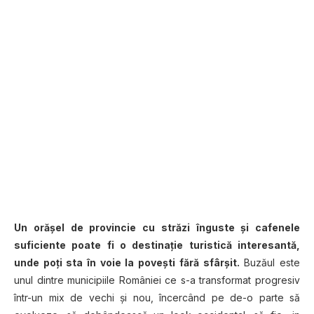
Un orăşel de provincie cu străzi înguste şi cafenele
suficiente poate fi o destinație turistică interesantă,
unde poţi sta în voie la poveşti fără sfârşit.
Buzăul este
unul dintre municipiile României ce s-a transformat progresiv
într-un mix de vechi şi nou, încercând pe de-o parte să