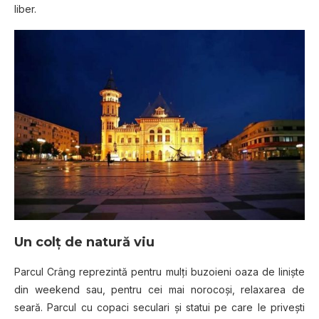
liber.
Un colţ de natură viu
Parcul Crâng reprezintă pentru mulţi buzoieni oaza de linişte
din weekend sau, pentru cei mai norocoşi, relaxarea de
seară. Parcul cu copaci seculari şi statui pe care le priveşti