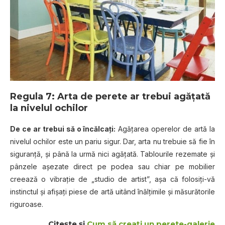
Regula 7: Arta de perete ar trebui agățată
la nivelul ochilor
De ce ar trebui să o încălcați:
Agățarea operelor de artă la
nivelul ochilor este un pariu sigur. Dar, arta nu trebuie să fie în
siguranță, și până la urmă nici agățată. Tablourile rezemate și
pânzele așezate direct pe podea sau chiar pe mobilier
creează o vibrație de „studio de artist”, așa că folosiți-vă
instinctul și afișați piese de artă uitând înălțimile și măsurătorile
riguroase.
Citește și
Cum să creați un perete-galerie