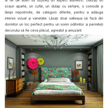
la fel de liberi să obțineți un aspect asimetric. Utilizați un
scaun aparte, un cufăr, un dulap cu sertare, o comodă și
lămpi nepotrivite, de categorii diferite, pentru a adăuga
interes vizual și varietate. Lăsați doar salteaua să facă din
dormitor un loc perfect pentru un somn odihnitor și permiteți
decorului să fie ceva plăcut, agreabil și amuzant.