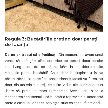
Regula 3: Bucătăriile pretind doar pereți
de faianță
De ce ar trebui să o încălcați:
Din moment ce avem undă
verde să adăugăm plăci ceramice pe pereții dormitoarelor
sau living-urilor, de ce să nu luăm în considerare alte
materiale pentru bucătării? Chiar dacă backsplash-ul își va
păstra trăsăturile specifice predominante (adică va fi realizat
doar din materiale dure), celelalte ziduri ale bucătăriei sunt
libere să preia un tapet fermecător. Acest lucru ajută la
menținerea sentimentului că bucătăria reprezintă o importantă
parte a casei, nu doar că servește strict ca spațiu funcțional.