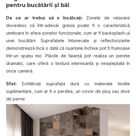
pentru bucătării și băi
De ce ar trebui să o încălcați:
Zonele de relaxare
dovedesc că într-adevăr gresia poate fi o caracteristică
uimitoare în afara zonelor funcționale, cum ar fi backsplash-ul
unei bucătării. Suprafațele întunecate și reflectorizante
demonstrează încă o dată că nuanțele închise pot fi frumoase
într-un spațiu mic. Plăcile de faianță pot realiza un perete
dramatic, care oferă o textură interesantă și neașteptată în
orice cameră.
Sfat:
Echilibrați suprafața dură cu materiale textile
suplimentare, cum ar fi o perdea, un covor de pluș sau stive
de perne.