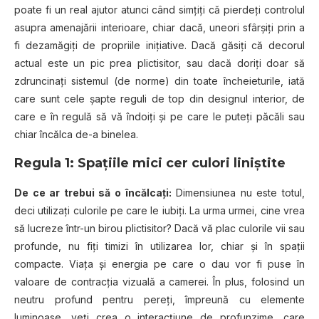
poate fi un real ajutor atunci când simțiți că pierdeți controlul
asupra amenajării interioare, chiar dacă, uneori sfârșiți prin a
fi dezamăgiți de propriile inițiative. Dacă găsiți că decorul
actual este un pic prea plictisitor, sau dacă doriți doar să
zdruncinați sistemul (de norme) din toate încheieturile, iată
care sunt cele șapte reguli de top din designul interior, de
care e în regulă să vă îndoiți și pe care le puteți păcăli sau
chiar încălca de-a binelea.
Regula 1: Spațiile mici cer culori liniștite
De ce ar trebui să o încălcați:
Dimensiunea nu este totul,
deci utilizați culorile pe care le iubiți. La urma urmei, cine vrea
să lucreze într-un birou plictisitor? Dacă vă plac culorile vii sau
profunde, nu fiți timizi în utilizarea lor, chiar și în spații
compacte. Viața și energia pe care o dau vor fi puse în
valoare de contracția vizuală a camerei. În plus, folosind un
neutru profund pentru pereți, împreună cu elemente
luminoase, veți crea o interacțiune de profunzime, care