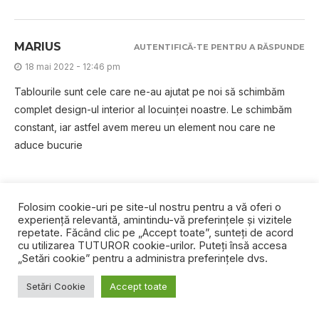
MARIUS
AUTENTIFICĂ-TE PENTRU A RĂSPUNDE
18 mai 2022 - 12:46 pm
Tablourile sunt cele care ne-au ajutat pe noi să schimbăm
complet design-ul interior al locuinței noastre. Le schimbăm
constant, iar astfel avem mereu un element nou care ne
aduce bucurie
Folosim cookie-uri pe site-ul nostru pentru a vă oferi o
experiență relevantă, amintindu-vă preferințele și vizitele
COMENTEAZA ARTICOLUL
repetate. Făcând clic pe „Accept toate”, sunteți de acord
cu utilizarea TUTUROR cookie-urilor. Puteți însă accesa
„Setări cookie” pentru a administra preferințele dvs.
Trebuie să fii
autentificat
pentru a publica un comentariu.
Setări Cookie
Accept toate