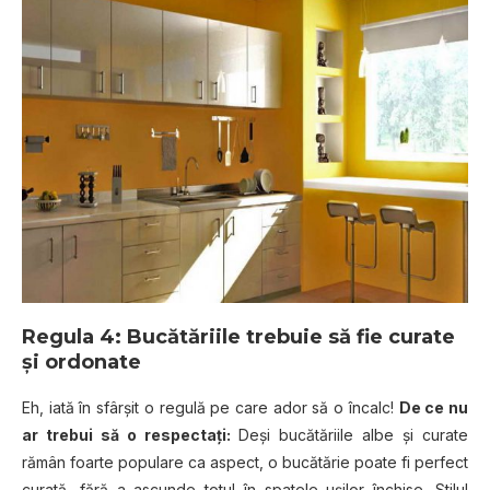
Regula 4: Bucătăriile trebuie să fie curate
și ordonate
Eh, iată în sfârșit o regulă pe care ador să o încalc!
De ce nu
ar trebui să o respectați:
Deși bucătăriile albe și curate
rămân foarte populare ca aspect, o bucătărie poate fi perfect
curată, fără a ascunde totul în spatele ușilor închise. Stilul