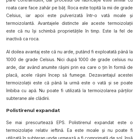
roata care face zahăr pe băț. Roca este topită la mii de grade
Celsius, iar apoi este pulverizată într-o vată moale și
termoizolantă. Avantajele distincte ale aceste termoizolații
este că nu își schimbă proprietățile în timp. Este la fel de
inactivă ca roca.
Al doilea avantaj este că nu arde, putând fi exploatată până la
1000 de grade Celsius. Nici după 1000 de grade celsius nu
arde, dar având anumite rășini prin ea care o țin în formă de
placă, acele rășini încep să fumege. Dezavantajul acestei
termoizolații este că până la urmă este o vată și se poate
îmbiba cu apă. Nu poate fi utilizată la termoizolarea părților
subterane ale clădirii.
Polistirenul expandat
Se mai prescurtează EPS. Polistirenul expandat este o
termoizolație relativ ieftină. Ea este moale și nu poate fi
utilizată în subteran unde urmează a fi comprimată de sol, însă