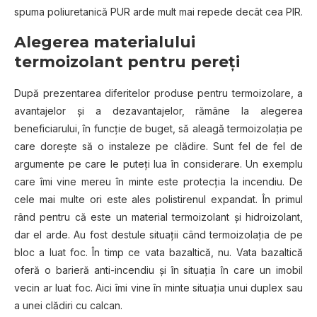
spuma poliuretanică PUR arde mult mai repede decât cea PIR.
Alegerea materialului
termoizolant pentru pereți
După prezentarea diferitelor produse pentru termoizolare, a
avantajelor și a dezavantajelor, rămâne la alegerea
beneficiarului, în funcție de buget, să aleagă termoizolația pe
care dorește să o instaleze pe clădire. Sunt fel de fel de
argumente pe care le puteți lua în considerare. Un exemplu
care îmi vine mereu în minte este protecția la incendiu. De
cele mai multe ori este ales polistirenul expandat. În primul
rând pentru că este un material termoizolant și hidroizolant,
dar el arde. Au fost destule situații când termoizolația de pe
bloc a luat foc. În timp ce vata bazaltică, nu. Vata bazaltică
oferă o barieră anti-incendiu și în situația în care un imobil
vecin ar luat foc. Aici îmi vine în minte situația unui duplex sau
a unei clădiri cu calcan.