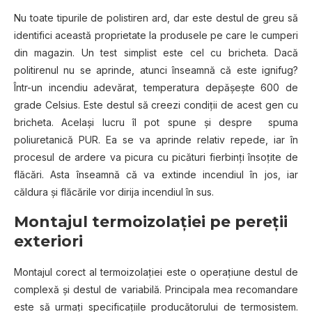
Nu toate tipurile de polistiren ard, dar este destul de greu să
identifici această proprietate la produsele pe care le cumperi
din magazin. Un test simplist este cel cu bricheta. Dacă
politirenul nu se aprinde, atunci înseamnă că este ignifug?
Într-un incendiu adevărat, temperatura depășește 600 de
grade Celsius. Este destul să creezi condiții de acest gen cu
bricheta. Același lucru îl pot spune și despre spuma
poliuretanică PUR. Ea se va aprinde relativ repede, iar în
procesul de ardere va picura cu picături fierbinți însoțite de
flăcări. Asta înseamnă că va extinde incendiul în jos, iar
căldura și flăcările vor dirija incendiul în sus.
Montajul termoizolației pe pereții
exteriori
Montajul corect al termoizolației este o operațiune destul de
complexă și destul de variabilă. Principala mea recomandare
este să urmați specificațiile producătorului de termosistem.