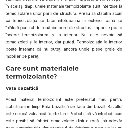
În același timp, unele materiale termoizolante sunt interzise la
termoizolarea unor părți de structură. Vreau să stabilim acum
că termoizolația se face întotdeauna la exterior până se
înlătură punctul de rouă din peretele structural, apoi se poate
începe termoizolarea și la interior. Nu este nevoie să
termoizolați și la interior, dar puteți. Termoizolația la interior
poate însemna că nu puteți ancora unele piese grele de
mobilier pe pereți.
Care sunt materialele
termoizolante?
Vata bazaltică
Acest material termoizolant este preferatul meu pentru
stabilitatea în timp. Bata bazaltică se face din bazalt. Bazaltul
este o rocă vulcanică foarte tare. Probabil că vă întrebați cum
este posibil să fabrici termoizolație dintr-o rocă. Într-adevăr
pare contraintuitiv, dar procesul de fabricație este similar cu