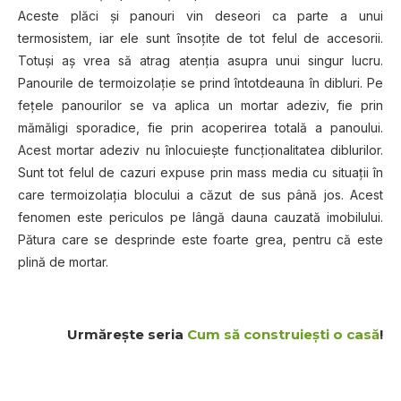
Aceste plăci și panouri vin deseori ca parte a unui
termosistem, iar ele sunt însoțite de tot felul de accesorii.
Totuși aș vrea să atrag atenția asupra unui singur lucru.
Panourile de termoizolație se prind întotdeauna în dibluri. Pe
fețele panourilor se va aplica un mortar adeziv, fie prin
mămăligi sporadice, fie prin acoperirea totală a panoului.
Acest mortar adeziv nu înlocuiește funcționalitatea diblurilor.
Sunt tot felul de cazuri expuse prin mass media cu situații în
care termoizolația blocului a căzut de sus până jos. Acest
fenomen este periculos pe lângă dauna cauzată imobilului.
Pătura care se desprinde este foarte grea, pentru că este
plină de mortar.
Urmărește seria
Cum să construiești o casă
!