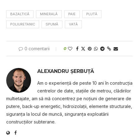
BAZALTICĂ
MINERALĂ
PAIE
PLUTĂ
POLIURETANIC
SPUMĂ
VATĂ
0 comentarii
0
ALEXANDRU ȘERBUȚĂ
Am o experienţă de peste 10 ani în construcţia
centrelor de date, staţiile de metrou, clădirilor
multietajate, am să mă concentrez pe noţiuni de generare de
putere, back-up energetic, hidroizolaţii, elemente structurale,
siguranţa la locul de muncă, singuranţa exploatării
construcţiilor subterane.