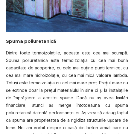
Spuma poliuretanică
Dintre toate termoizolațiile, aceasta este cea mai scumpă.
Spuma poliuretanică este termoizolația cu cea mai bună
capacitate de acoperire, cu cele mai puține punți termice, cu
cea mai mare hidroizolație, cu cea mai mică valoare lambda.
Totuși este termoizolația cu cel mai mare preț. Prețul mare nu
se extinde doar la prețul materialului în sine ci și la instalațiile
de împrăștiere a acestei spume. Dacă nu aș avea limitări
financiare, atunci aș merge întotdeauna cu spuma
poliuretanică datorită performanței ei. Aș vrea să adaug faptul
că spuma are proprietatea de a rigidiza structurile ușoare de
lemn. Noi am vorbit despre o casă din beton armat care nu