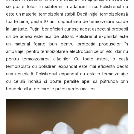
se poate folosi în subteran la adâncimi mici. Polistirenul nu
este un material termoizolant stabil. Dacă inițial termoizolează
foarte bine, peste 10 ani, capacitatea de termoizolare scade
la jumătate. Puțini beneficiari cunosc acest aspect și probabil
că de aceea este așa de utilizat. Polistirenul expandat este
un material foarte bun pentru protecția produselor în
ambalaje, pentru termoizolarea electrocasnicelor, etc, dar nu
pentru termoizolarea clădirilor. Cu toate astea, o casă
termoizolată cu polistiren expandat este mai eficientă decât
una neizolată. Polistirenul expandat nu este o termoizolație
cu celulă închisă și poate permite apei să pătrundă prin
boabele albe pe care le puteți vedea mai jos.