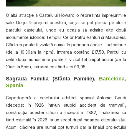
O altă atracţie a Castelului Howard o reprezintă împrejurimile
sale. De jur împrejurul acestuia, turiştii se pot plimba pe aleile
parcului castelului, unde au ocazia să admire alte două
monumente istorice: Templul Celor Patru Vânturi şi Mausoleul.
Clădirea poate fi vizitată numai în perioada aprilie – octombrie
(de la 10.30am la 4pm), intrarea costând £17,50. Parcul cu
cele două monumente poate fi vizitat tot timpul anului (de la
10am la 5pm), intrarea costând aici £9,95.
Sagrada Familia (Sfânta Familie),
Bаrсеlоnа
,
Sраnіа
Capodoperă a celebrului arhitect spaniol Antonio Gaudi
(decedat în 1926 într-un stupid accident de tramvai),
construcţia acestei clădiri a început în 1882, finalizarea sa
fiind estimată în 2026, la un secol după moartea ctitorului său.
Acum, clădirea are numai opt turnuri dar la finalul proiectului