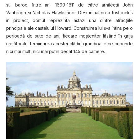
stil baroc, între anii 1699-1811 de către arhitecţii John
Vanbrugh şi Nicholas Hawksmoor. Deşi iniţial nu a fost inclus
în proiect, domul reprezintă astăzi una dintre atracţiile
principale ale castelului Howard. Construirea lui s-a întins pe o
perioadă de sute de ani, fiecare moştenitor lăsând în grija
următorului terminarea acestei clădiri grandioase ce cuprinde
nici mai mult, nici mai puţin decât 145 de camere.