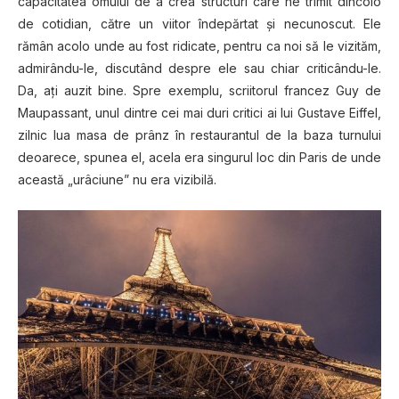
capacitatea omului de a crea structuri care ne trimit dincolo
de cotidian, către un viitor îndepărtat şi necunoscut. Ele
rămân acolo unde au fost ridicate, pentru ca noi să le vizităm,
admirându-le, discutând despre ele sau chiar criticându-le.
Da, aţi auzit bine. Spre exemplu, scriitorul francez Guy de
Maupassant, unul dintre cei mai duri critici ai lui Gustave Eiffel,
zilnic lua masa de prânz în restaurantul de la baza turnului
deoarece, spunea el, acela era singurul loc din Paris de unde
această „urâciune” nu era vizibilă.