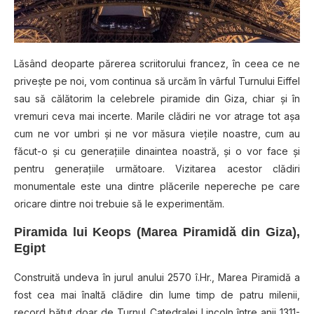
Lăsând deoparte părerea scriitorului francez, în ceea ce ne
priveşte pe noi, vom continua să urcăm în vârful Turnului Eiffel
sau să călătorim la celebrele piramide din Giza, chiar şi în
vremuri ceva mai incerte. Marile clădiri ne vor atrage tot aşa
cum ne vor umbri şi ne vor măsura vieţile noastre, cum au
făcut-o şi cu generaţiile dinaintea noastră, şi o vor face şi
pentru generaţiile următoare. Vizitarea acestor clădiri
monumentale este una dintre plăcerile nepereche pe care
oricare dintre noi trebuie să le experimentăm.
Piramida lui Keops (Marea Piramidă din Giza),
Egipt
Construită undeva în jurul anului 2570 î.Hr., Marea Piramidă a
fost cea mai înaltă clădire din lume timp de patru milenii,
record bătut doar de Turnul Catedralei Lincoln între anii 1311-