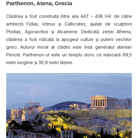
Parthenon, Atena, Grecia
Clădirea a fost construită între anii 447 – 438 î.Hr. de către
arhitecţii Fidias, Ictinus şi Callicrates, ajutaţi de sculptorii
Phidias, Agoracritos şi Alcamene. Dedicată zeiţei Athena,
clădirea a fost ridicată la apogeul culturii şi puterii vechilor
greci. Autorul moral al clădirii este însă generalul atenian
Pericle. Parthenon-ul este un templu doric ce măsoară 69,5
metri lungime şi 30,9 metri lăţime.