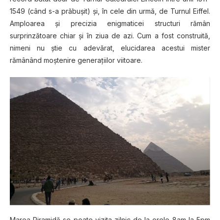
1549 (când s-a prăbuşit) şi, în cele din urmă, de Turnul Eiffel.
Amploarea şi precizia enigmaticei structuri rămân
surprinzătoare chiar şi în ziua de azi. Cum a fost construită,
nimeni nu ştie cu adevărat, elucidarea acestui mister
rămânând moştenire generaţiilor viitoare.
Marea Piramidă se poate vizita zilnic de la orele 8am la 5pm