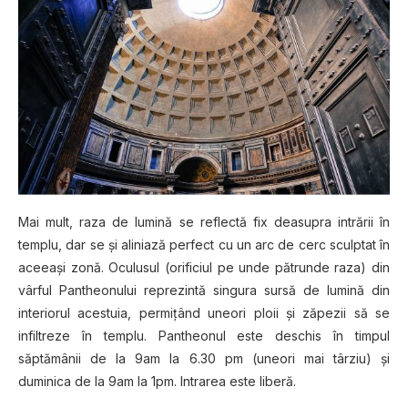
Mai mult, raza de lumină se reflectă fix deasupra intrării în
templu, dar se şi aliniază perfect cu un arc de cerc sculptat în
aceeaşi zonă. Oculusul (orificiul pe unde pătrunde raza) din
vârful Pantheonului reprezintă singura sursă de lumină din
interiorul acestuia, permiţând uneori ploii şi zăpezii să se
infiltreze în templu. Pantheonul este deschis în timpul
săptămânii de la 9am la 6.30 pm (uneori mai târziu) şi
duminica de la 9am la 1pm. Intrarea este liberă.