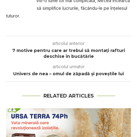
Într-o lume tot mai complicată, Mircea încearcă
să simplifice lucrurile, făcându-le pe înțelesul
tuturor.
articolul anterior
7 motive pentru care ar trebui să montați rafturi
deschise în bucătărie
articolul urmator
Univers de nea – omul de zăpadă şi poveştile lui
RELATED ARTICLES