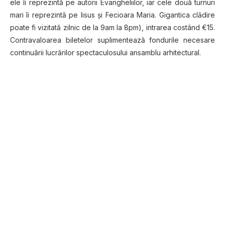
ele îi reprezintă pe autorii Evangheliilor, iar cele două turnuri
mari îi reprezintă pe Iisus şi Fecioara Maria. Gigantica clădire
poate fi vizitată zilnic de la 9am la 8pm), intrarea costând €15.
Contravaloarea biletelor suplimentează fondurile necesare
continuării lucrărilor spectaculosului ansamblu arhitectural.