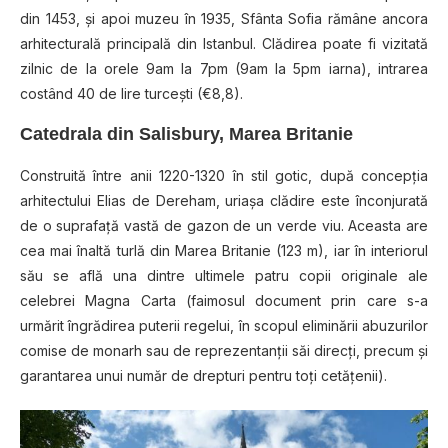
din 1453, şi apoi muzeu în 1935, Sfânta Sofia rămâne ancora
arhitecturală principală din Istanbul. Clădirea poate fi vizitată
zilnic de la orele 9am la 7pm (9am la 5pm iarna), intrarea
costând 40 de lire turceşti (€8,8).
Catedrala din Salisbury, Marea Britanie
Construită între anii 1220-1320 în stil gotic, după concepţia
arhitectului Elias de Dereham, uriaşa clădire este înconjurată
de o suprafaţă vastă de gazon de un verde viu. Aceasta are
cea mai înaltă turlă din Marea Britanie (123 m), iar în interiorul
său se află una dintre ultimele patru copii originale ale
celebrei Magna Carta (faimosul document prin care s-a
urmărit îngrădirea puterii regelui, în scopul eliminării abuzurilor
comise de monarh sau de reprezentanţii săi direcţi, precum şi
garantarea unui număr de drepturi pentru toţi cetăţenii).