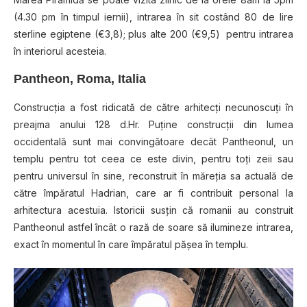
(4.30 pm în timpul iernii), intrarea în sit costând 80 de lire
sterline egiptene (€3,8); plus alte 200 (€9,5) pentru intrarea
în interiorul acesteia.
Pantheon, Roma, Italia
Construcţia a fost ridicată de către arhitecţi necunoscuţi în
preajma anului 128 d.Hr. Puţine construcţii din lumea
occidentală sunt mai convingătoare decât Pantheonul, un
templu pentru tot ceea ce este divin, pentru toţi zeii sau
pentru universul în sine, reconstruit în măreţia sa actuală de
către împăratul Hadrian, care ar fi contribuit personal la
arhitectura acestuia. Istoricii susţin că romanii au construit
Pantheonul astfel încât o rază de soare să ilumineze intrarea,
exact în momentul în care împăratul păşea în templu.