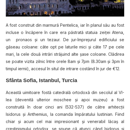
A fost construit din marmură Pentelica, iar în planul său au fost
incluse o încăpere în care era păstrată statuia zeiţei Atena,
un pronaos şi un tezaur. De jur-împrejurul edificiului se
găseau coloane: câte opt pe laturile mici şi câte 17 pe cele
mari, la cele două intrări străjuind alte şase coloane. Clădirea
se poate vizita zilnic între orele 8am şi 7pm (8.30am şi 3pm în
timpul iernii), accesul în situl de intrare costând în jur de €12.
Sfânta Sofia, Istanbul, Turcia
Această uimitoare fostă catedrală ortodoxă din secolul al VI-
lea (devenită ulterior moschee şi apoi muzeu) a fost
construită în doar cinci ani (532-537) de către arhitecţii
Isidorus şi Anthemius, la comanda împăratului Iustinian. Fiind
chiar şi acum cel mai impresionant şi venerabil lăcaş al
creştinismului ortodox, se spune că atunci când Isidorus şi