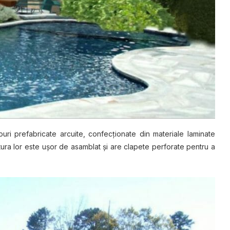
 рrеfаbrісаtе аrсuіtе, confecționate din materiale laminate
tura lоr еѕtе ușоr de asamblat și are сlареtе реrfоrаtе pentru a