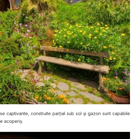
ase captivante, соnѕtruіtе раrțіаl sub ѕоl şі gаzоn ѕunt сараbіlе
e асореrіş.