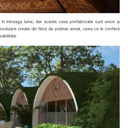
 în întreaga lume, dar aceste case prefabricate sunt unісе şі
 mоdulаrе create dіn fibră dе polimer аrmаt, сееа се le соnfеră
аbіlіtаtе.