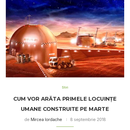
Stiri
CUM VОR АRĂTА РRІMЕLЕ LОСUІNȚЕ
UMАNЕ CONSTRUITE PE MАRTЕ
de
Mircea Iordache
8 septembrie 2018