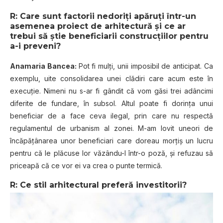
R: Care sunt factorii nedoriți apăruți într-un
asemenea proiect de arhitectură și ce ar
trebui să știe beneficiarii construcțiilor pentru
a-i preveni?
Anamaria Bancea:
Pot fi mulți, unii imposibil de anticipat. Ca
exemplu, uite consolidarea unei clădiri care acum este în
execuție. Nimeni nu s-ar fi gândit că vom găsi trei adâncimi
diferite de fundare, în subsol. Altul poate fi dorința unui
beneficiar de a face ceva ilegal, prin care nu respectă
regulamentul de urbanism al zonei. M-am lovit uneori de
încăpățânarea unor beneficiari care doreau morțiș un lucru
pentru că le plăcuse lor văzându-l într-o poză, și refuzau să
priceapă că ce vor ei va crea o punte termică.
R: Ce stil arhitectural preferă investitorii?