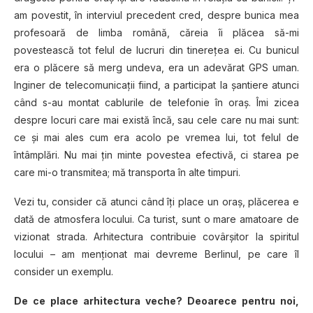
am povestit, în interviul precedent cred, despre bunica mea
profesoară de limba română, căreia îi plăcea să-mi
povestească tot felul de lucruri din tinerețea ei. Cu bunicul
era o plăcere să merg undeva, era un adevărat GPS uman.
Inginer de telecomunicații fiind, a participat la șantiere atunci
când s-au montat cablurile de telefonie în oraș. Îmi zicea
despre locuri care mai există încă, sau cele care nu mai sunt:
ce și mai ales cum era acolo pe vremea lui, tot felul de
întâmplări. Nu mai țin minte povestea efectivă, ci starea pe
care mi-o transmitea; mă transporta în alte timpuri.
Vezi tu, consider că atunci când îți place un oraș, plăcerea e
dată de atmosfera locului. Ca turist, sunt o mare amatoare de
vizionat strada. Arhitectura contribuie covârșitor la spiritul
locului – am menționat mai devreme Berlinul, pe care îl
consider un exemplu.
De ce place arhitectura veche? Deoarece pentru noi,