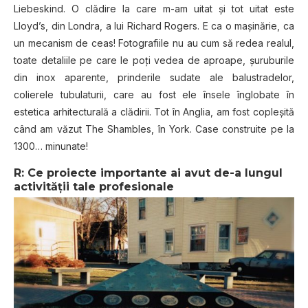
Liebeskind. O clădire la care m-am uitat și tot uitat este
Lloyd’s, din Londra, a lui Richard Rogers. E ca o mașinărie, ca
un mecanism de ceas! Fotografiile nu au cum să redea realul,
toate detaliile pe care le poți vedea de aproape, șuruburile
din inox aparente, prinderile sudate ale balustradelor,
colierele tubulaturii, care au fost ele însele înglobate în
estetica arhitecturală a clădirii. Tot în Anglia, am fost copleșită
când am văzut The Shambles, în York. Case construite pe la
1300… minunate!
R: Ce proiecte importante ai avut de-a lungul
activității tale profesionale