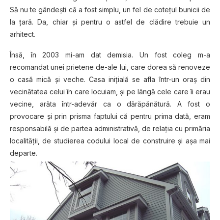
Să nu te gândești că a fost simplu, un fel de cotețul bunicii de
la țară. Da, chiar și pentru o astfel de clădire trebuie un
arhitect.
Însă, în 2003 mi-am dat demisia. Un fost coleg m-a
recomandat unei prietene de-ale lui, care dorea să renoveze
o casă mică și veche. Casa inițială se afla într-un oraș din
vecinătatea celui în care locuiam, și pe lângă cele care îi erau
vecine, arăta într-adevăr ca o dărăpănătură. A fost o
provocare și prin prisma faptului că pentru prima dată, eram
responsabilă și de partea administrativă, de relația cu primăria
localității, de studierea codului local de construire și așa mai
departe.