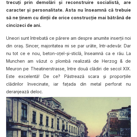
trecuți prin demolări și reconstruire socialistă, are
caracter și personalitate. Asta nu înseamnă că trebuie
să ne ținem cu dinții de orice construcție mai bătrână de
cincizeci de ani.
Uneori sunt întrebată ce părere am despre anumite inserții noi
din oraș. Sincer, majoritatea mi se par urâte, într-adevăr. Dar
nu tot ce e nou, beton-oțel-și-sticlă, înseamnă ca e rău. La
Munchen am văzut o plombă realizată de Herzog & de
Meuron pe Theatinerstrasse, între două clădiri de secol XIX.
Este excelentă! De ce? Păstrează scara și proporțiile
clădirilor învecinate, iar fațada din metal perforat nu
deranjează deloc.