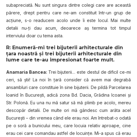
subapreciată. Nu sunt singura dintre colegi care are această
părere, drept pentru care ne-am constituit într-un grup de
acțiune, s-o readucem acolo unde îi este locul. Mai multe
detalii nu-ți dau acum, deoarece aș termina tot timpul
interviului doar cu tema asta.
R: Enumeră-mi trei bijuterii arhitecturale din
țara noastră și trei bijuterii arhitecturale din
lume care te-au impresionat foarte mult.
Anamaria Bancea:
Trei bijuterii… este destul de dificil ce-mi
ceri, să știi! La noi în țară consider că avem mai degrabă
ansambluri care constituie în sine bijuterii. De pildă Parcelarea
Ioanid în București, adică zona Bd. Dacia, Grădina Icoanei și
Str. Polonă. Eu una nu mă satur să mă plimb pe acolo, mereu
descopăr detalii. De multe ori mă gândesc cum arăta acel
București – din vremea când ele erau noi. Am întrebat-o odată
pe o soră a bunicului meu, care locuia relativ aproape, cine
erau cei care comandau astfel de locuințe. Mi-a spus că erau