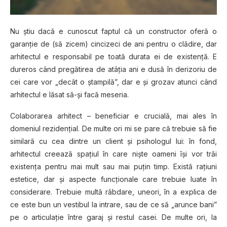
Nu știu dacă e cunoscut faptul că un constructor oferă o
garanție de (să zicem) cincizeci de ani pentru o clădire, dar
arhitectul e responsabil pe toată durata ei de existență. E
dureros când pregătirea de atâția ani e dusă în derizoriu de
cei care vor „decât o ștampilă”, dar e și grozav atunci când
arhitectul e lăsat să-și facă meseria.
Colaborarea arhitect – beneficiar e crucială, mai ales în
domeniul rezidențial. De multe ori mi se pare că trebuie să fie
similară cu cea dintre un client și psihologul lui: în fond,
arhitectul creează spațiul în care niște oameni își vor trăi
existența pentru mai mult sau mai puțin timp. Există rațiuni
estetice, dar și aspecte funcționale care trebuie luate în
considerare. Trebuie multă răbdare, uneori, în a explica de
ce este bun un vestibul la intrare, sau de ce să „arunce bani”
pe o articulație între garaj și restul casei. De multe ori, la