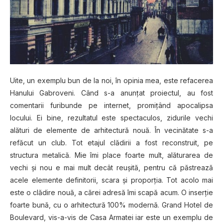
Uite, un exemplu bun de la noi, în opinia mea, este refacerea
Hanului Gabroveni. Când s-a anunțat proiectul, au fost
comentarii furibunde pe internet, promițând apocalipsa
locului. Ei bine, rezultatul este spectaculos, zidurile vechi
alături de elemente de arhitectură nouă. În vecinătate s-a
refăcut un club. Tot etajul clădirii a fost reconstruit, pe
structura metalică. Mie îmi place foarte mult, alăturarea de
vechi și nou e mai mult decât reușită, pentru că păstrează
acele elemente definitorii, scara și proporția. Tot acolo mai
este o clădire nouă, a cărei adresă îmi scapă acum. O inserție
foarte bună, cu o arhitectură 100% modernă. Grand Hotel de
Boulevard, vis-a-vis de Casa Armatei iar este un exemplu de