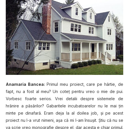
Anamaria Bancea:
Primul meu proiect, care pe hârtie, de
fapt, nu a fost al meu? Un coteț pentru vreo o mie de pui.
Vorbesc foarte serios. Vrei detalii despre sistemele de
hrănire a păsărilor? Gabaritele incubatoarelor nu le mai țin
minte pe dinafară. Eram deja la al doilea job, și pe acest
proiect nu l-a vrut nimeni, așa că mi l-am însușit. Știu că nu se
va scrie vreo monografie despre el, dar acesta e chiar primul.