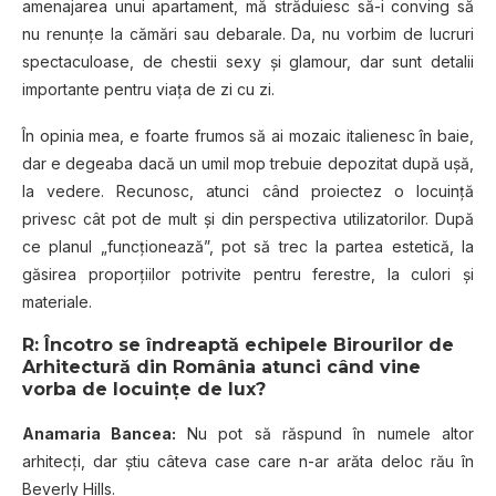
amenajarea unui apartament, mă străduiesc să-i conving să
nu renunțe la cămări sau debarale. Da, nu vorbim de lucruri
spectaculoase, de chestii sexy și glamour, dar sunt detalii
importante pentru viața de zi cu zi.
În opinia mea, e foarte frumos să ai mozaic italienesc în baie,
dar e degeaba dacă un umil mop trebuie depozitat după ușă,
la vedere. Recunosc, atunci când proiectez o locuință
privesc cât pot de mult și din perspectiva utilizatorilor. După
ce planul „funcționează”, pot să trec la partea estetică, la
găsirea proporțiilor potrivite pentru ferestre, la culori și
materiale.
R: Încotro se îndreaptă echipele Birourilor de
Arhitectură din România atunci când vine
vorba de locuințe de lux?
Anamaria Bancea:
Nu pot să răspund în numele altor
arhitecți, dar știu câteva case care n-ar arăta deloc rău în
Beverly Hills.