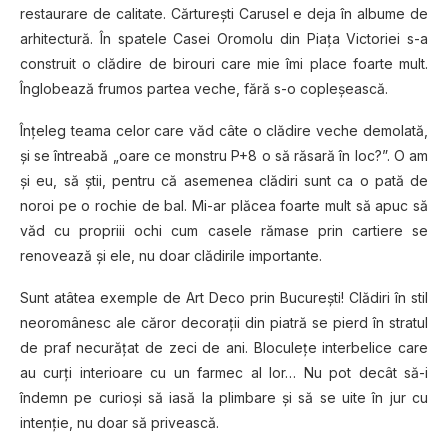
restaurare de calitate. Cărturești Carusel e deja în albume de
arhitectură. În spatele Casei Oromolu din Piața Victoriei s-a
construit o clădire de birouri care mie îmi place foarte mult.
Înglobează frumos partea veche, fără s-o copleșească.
Înțeleg teama celor care văd câte o clădire veche demolată,
și se întreabă „oare ce monstru P+8 o să răsară în loc?”. O am
și eu, să știi, pentru că asemenea clădiri sunt ca o pată de
noroi pe o rochie de bal. Mi-ar plăcea foarte mult să apuc să
văd cu propriii ochi cum casele rămase prin cartiere se
renovează și ele, nu doar clădirile importante.
Sunt atâtea exemple de Art Deco prin București! Clădiri în stil
neoromânesc ale căror decorații din piatră se pierd în stratul
de praf necurățat de zeci de ani. Bloculețe interbelice care
au curți interioare cu un farmec al lor… Nu pot decât să-i
îndemn pe curioși să iasă la plimbare și să se uite în jur cu
intenție, nu doar să privească.