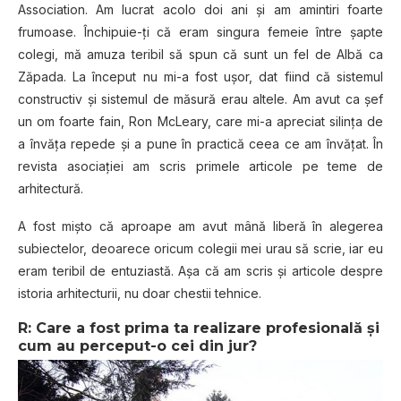
Association. Am lucrat acolo doi ani și am amintiri foarte
frumoase. Închipuie-ți că eram singura femeie între șapte
colegi, mă amuza teribil să spun că sunt un fel de Albă ca
Zăpada. La început nu mi-a fost ușor, dat fiind că sistemul
constructiv și sistemul de măsură erau altele. Am avut ca șef
un om foarte fain, Ron McLeary, care mi-a apreciat silința de
a învăța repede și a pune în practică ceea ce am învățat. În
revista asociației am scris primele articole pe teme de
arhitectură.
A fost mișto că aproape am avut mână liberă în alegerea
subiectelor, deoarece oricum colegii mei urau să scrie, iar eu
eram teribil de entuziastă. Așa că am scris și articole despre
istoria arhitecturii, nu doar chestii tehnice.
R: Care a fost prima ta realizare profesională și
cum au perceput-o cei din jur?