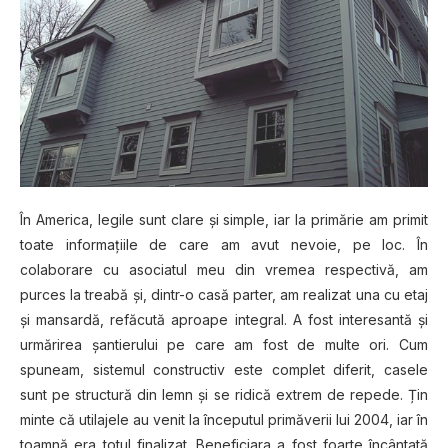
În America, legile sunt clare și simple, iar la primărie am primit
toate informațiile de care am avut nevoie, pe loc. În
colaborare cu asociatul meu din vremea respectivă, am
purces la treabă și, dintr-o casă parter, am realizat una cu etaj
și mansardă, refăcută aproape integral. A fost interesantă și
urmărirea șantierului pe care am fost de multe ori. Cum
spuneam, sistemul constructiv este complet diferit, casele
sunt pe structură din lemn și se ridică extrem de repede. Țin
minte că utilajele au venit la începutul primăverii lui 2004, iar în
toamnă era totul finalizat. Beneficiara a fost foarte încântată