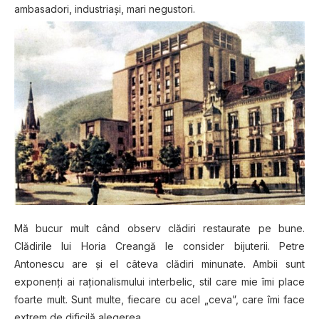
ambasadori, industriași, mari negustori.
Mă bucur mult când observ clădiri restaurate pe bune.
Clădirile lui Horia Creangă le consider bijuterii. Petre
Antonescu are și el câteva clădiri minunate. Ambii sunt
exponenți ai raționalismului interbelic, stil care mie îmi place
foarte mult. Sunt multe, fiecare cu acel „ceva”, care îmi face
extrem de dificilă alegerea.