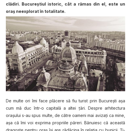
clădiri. Bucureștiul istoric, cât a rămas din el, este un
oraș neexplorat în totalitate.
De multe ori îmi face plăcere să fiu turist prin București așa
cum mă duc într-o capitală a altei țări. Despre arhitectura
orașului s-au spus multe, de către oameni mai avizați ca mine,
așa că îmi voi exprima propriile păreri. Bănuiesc că această
dragoste pentru oraș își are rădăcina în relația cu bunicii. Ți-