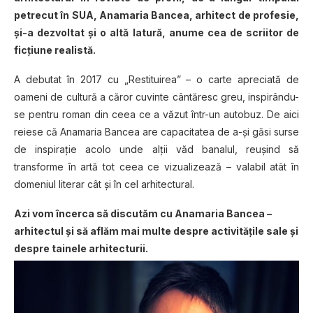
petrecut în SUA, Anamaria Bancea, arhitect de profesie,
și-a dezvoltat și o altă latură, anume cea de scriitor de
ficțiune realistă.
A debutat în 2017 cu „Restituirea” – o carte apreciată de
oameni de cultură a căror cuvinte cântăresc greu, inspirându-
se pentru roman din ceea ce a văzut într-un autobuz. De aici
reiese că Anamaria Bancea are capacitatea de a-și găsi surse
de inspirație acolo unde alții văd banalul, reușind să
transforme în artă tot ceea ce vizualizează – valabil atât în
domeniul literar cât și în cel arhitectural.
Azi vom încerca să discutăm cu Anamaria Bancea –
arhitectul și să aflăm mai multe despre activitățile sale și
despre tainele arhitecturii.