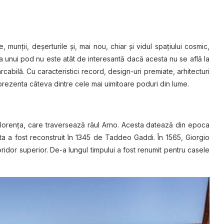
 munţii, deşerturile şi, mai nou, chiar şi vidul spaţiului cosmic,
ea unui pod nu este atât de interesantă dacă acesta nu se află la
abilă. Cu caracteristici record, design-uri premiate, arhitecturi
prezenta câteva dintre cele mai uimitoare poduri din lume.
Florenţa, care traversează râul Arno. Acesta datează din epoca
ta a fost reconstruit în 1345 de Taddeo Gaddi. În 1565, Giorgio
ridor superior. De-a lungul timpului a fost renumit pentru casele