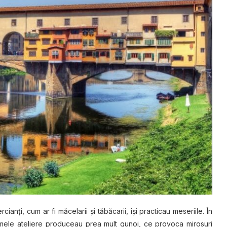
cianţi, cum ar fi măcelarii şi tăbăcarii, îşi practicau meseriile. În
rimele ateliere produceau prea mult gunoi, ce provoca mirosuri