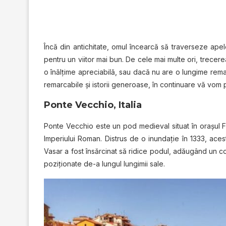
Încă din antichitate, omul încearcă să traverseze apele,
pentru un viitor mai bun. De cele mai multe ori, trecer
o înălţime apreciabilă, sau dacă nu are o lungime remarc
remarcabile şi istorii generoase, în continuare vă vom 
Ponte Vecchio, Italia
Ponte Vecchio este un pod medieval situat în oraşul 
Imperiului Roman. Distrus de o inundaţie în 1333, aces
Vasar a fost însărcinat să ridice podul, adăugând un co
poziţionate de-a lungul lungimii sale.