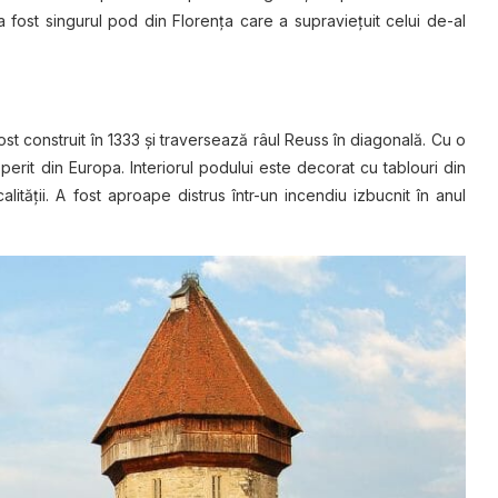
 fost singurul pod din Florenţa care a supravieţuit celui de-al
st construit în 1333 şi traversează râul Reuss în diagonală. Cu o
erit din Europa. Interiorul podului este decorat cu tablouri din
lităţii. A fost aproape distrus într-un incendiu izbucnit în anul