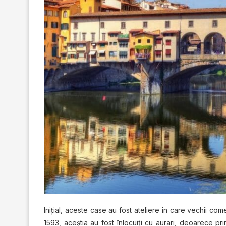
Iniţial, aceste case au fost ateliere în care vechii comer
1593, aceştia au fost înlocuiţi cu aurari, deoarece p