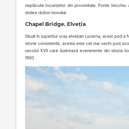
neplăcute locuinţelor din proximitate. Ponte Vecchio a
doilea război mondial.
Chapel Bridge, Elveţia
Situat în superbul oraş elveţian Lucerna, acest pod a fo
istorie consistentă, acesta este cel mai vechi pod acop
secolul XVII care ilustrează evenimente din istoria loca
1993.