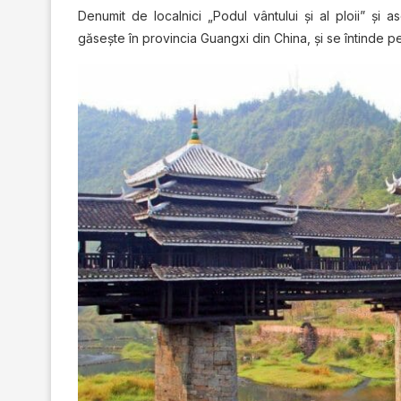
Denumit de localnici „Podul vântului şi al ploii” şi
găseşte în provincia Guangxi din China, şi se întinde pes