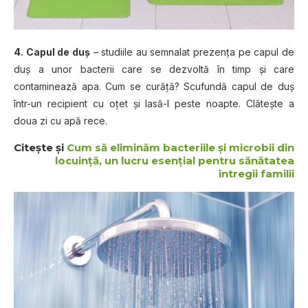
4. Capul de duş
– studiile au semnalat prezenţa pe capul de
duş a unor bacterii care se dezvoltă în timp şi care
contaminează apa. Cum se curăţă? Scufundă capul de duş
într-un recipient cu oţet şi lasă-l peste noapte. Clăteşte a
doua zi cu apă rece.
Citeşte şi
Cum să eliminăm bacteriile şi microbii din
locuinţă, un lucru esenţial pentru sănătatea
întregii familii