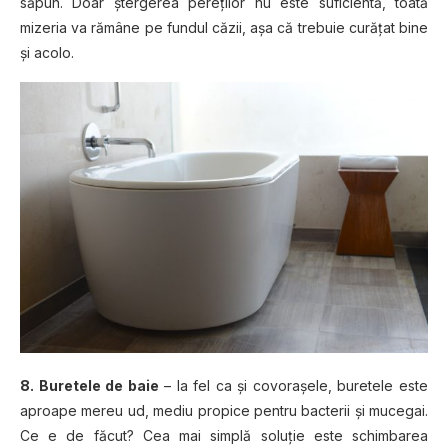
săpun. Doar ştergerea pereţilor nu este suficientă, toată
mizeria va rămâne pe fundul căzii, aşa că trebuie curăţat bine
şi acolo.
8. Buretele de baie
– la fel ca şi covoraşele, buretele este
aproape mereu ud, mediu propice pentru bacterii şi mucegai.
Ce e de făcut? Cea mai simplă soluţie este schimbarea