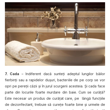
7. Cada
– Indiferent dacă sunteţi adeptul lungilor băilor
fierbinţi sau a rapidelor duşuri, bacteriile de pe corp se vor
opri pe pereţii căzii şi în jurul scurgerii acesteia. Şi cada face
parte din locurile foarte murdare din baie. Cum se curăţă?
Este necesar un produs de curăţat care, pe lângă funcţiile
de dezonfectant, trebuie să cureţe foarte bine şi urmele de