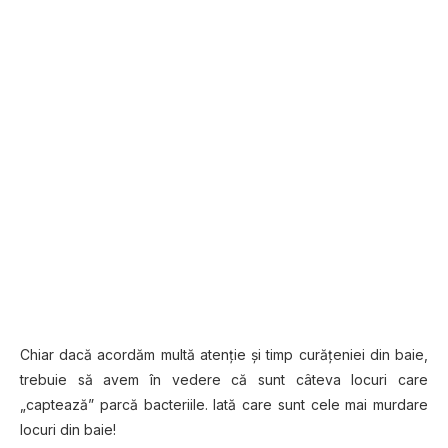
Chiar dacă acordăm multă atenţie şi timp curăţeniei din baie,
trebuie să avem în vedere că sunt câteva locuri care
„captează” parcă bacteriile. Iată care sunt cele mai murdare
locuri din baie!