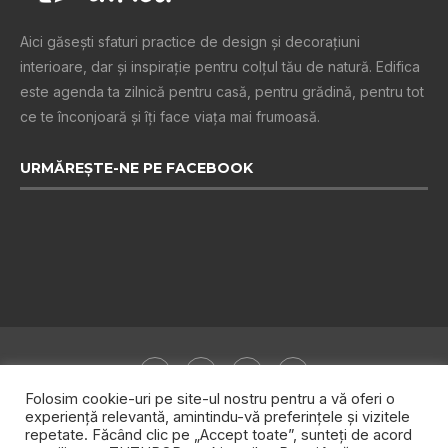
Aici găsești sfaturi practice de design şi decoraţiuni
interioare, dar și inspiraţie pentru colţul tău de natură. Edifica
este agenda ta zilnică pentru casă, pentru grădină, pentru tot
ce te înconjoară şi îţi face viaţa mai frumoasă.
URMĂREȘTE-NE PE FACEBOOK
Folosim cookie-uri pe site-ul nostru pentru a vă oferi o
experiență relevantă, amintindu-vă preferințele și vizitele
repetate. Făcând clic pe „Accept toate”, sunteți de acord