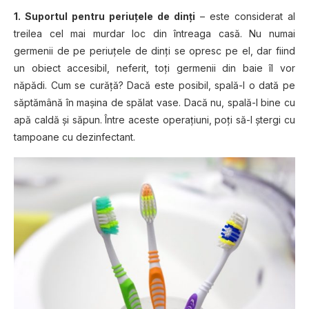
1. Suportul pentru periuţele de dinţi
– este considerat al
treilea cel mai murdar loc din întreaga casă. Nu numai
germenii de pe periuţele de dinţi se opresc pe el, dar fiind
un obiect accesibil, neferit, toţi germenii din baie îl vor
năpădi. Cum se curăţă? Dacă este posibil, spală-l o dată pe
săptămână în maşina de spălat vase. Dacă nu, spală-l bine cu
apă caldă şi săpun. Între aceste operaţiuni, poţi să-l ştergi cu
tampoane cu dezinfectant.