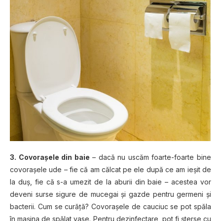
3. Covoraşele din baie
– dacă nu uscăm foarte-foarte bine
covoraşele ude – fie că am călcat pe ele după ce am ieşit de
la duş, fie că s-a umezit de la aburii din baie – acestea vor
deveni surse sigure de mucegai şi gazde pentru germeni şi
bacterii. Cum se curăţă? Covoraşele de cauciuc se pot spăla
în maşina de spălat vase. Pentru dezinfectare, pot fi şterse cu