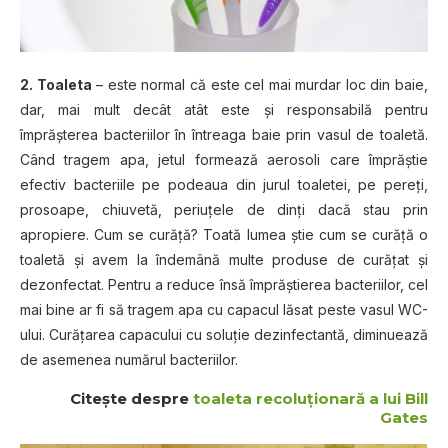
2. Toaleta
– este normal că este cel mai murdar loc din baie,
dar, mai mult decât atât este şi responsabilă pentru
împrăşterea bacteriilor în întreaga baie prin vasul de toaletă.
Când tragem apa, jetul formează aerosoli care împrăştie
efectiv bacteriile pe podeaua din jurul toaletei, pe pereţi,
prosoape, chiuvetă, periuţele de dinţi dacă stau prin
apropiere. Cum se curăţă? Toată lumea ştie cum se curăţă o
toaletă şi avem la îndemână multe produse de curăţat şi
dezonfectat. Pentru a reduce însă împrăştierea bacteriilor, cel
mai bine ar fi să tragem apa cu capacul lăsat peste vasul WC-
ului. Curăţarea capacului cu soluţie dezinfectantă, diminuează
de asemenea numărul bacteriilor.
Citeşte despre
toaleta recoluţionară a lui Bill
Gates