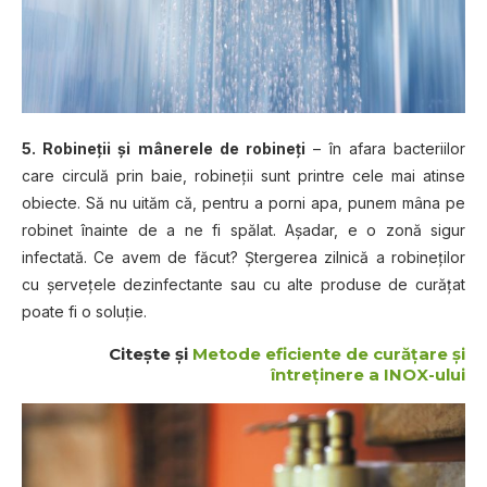
5. Robineţii şi mânerele de robineţi
– în afara bacteriilor
care circulă prin baie, robineţii sunt printre cele mai atinse
obiecte. Să nu uităm că, pentru a porni apa, punem mâna pe
robinet înainte de a ne fi spălat. Aşadar, e o zonă sigur
infectată. Ce avem de făcut? Ştergerea zilnică a robineţilor
cu şerveţele dezinfectante sau cu alte produse de curăţat
poate fi o soluţie.
Citeşte şi
Metode eficiente de curăţare şi
întreţinere a INOX-ului