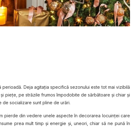
perioadă. Deja agitaţia specifică sezonului este tot mai vizibilă
e şi pieţe, pe străzile frumos împodobite de sărbătoare şi chiar şi
e de socializare sunt pline de urări.
vom pierde din vedere unele aspecte în decorarea locuinței care
onsume prea mult timp și energie și, uneori, chiar să ne pună în