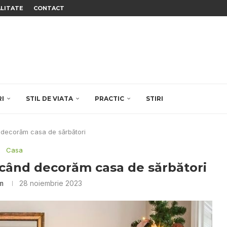
ALITATE
CONTACT
RI
STIL DE VIATA
PRACTIC
STIRI
 decorăm casa de sărbători
Casa
m când decorăm casa de sărbători
im
28 noiembrie 2023