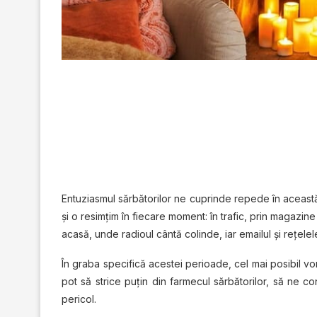
Entuziasmul sărbătorilor ne cuprinde repede în această 
şi o resimţim în fiecare moment: în trafic, prin magazin
acasă, unde radioul cântă colinde, iar emailul şi reţelel
În graba specifică acestei perioade, cel mai posibil 
pot să strice puțin din farmecul sărbătorilor, să ne c
pericol.