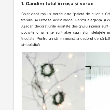
1. Gândim totul în roşu şi verde
Chiar dacă roşu şi verde este “paleta de culori a Cră
trebuie să urmeze acest model. Pentru eleganţa şi conf
Aşadar, decoraţiunile asortate designului interior sunt
potrivite ornamente sunt albe sau natur, steluțele ma
tricotate. Pentru un stil minimalist și decorul de sărb
simbolistică.