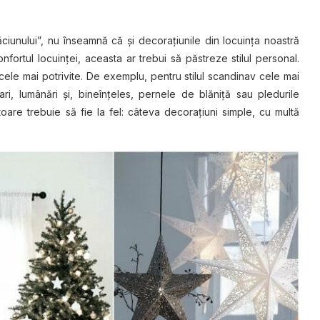
ciunului”, nu înseamnă că şi decoraţiunile din locuinţa noastră
ortul locuinţei, aceasta ar trebui să păstreze stilul personal.
 cele mai potrivite. De exemplu, pentru stilul scandinav cele mai
ri, lumânări și, bineînțeles, pernele de blăniță sau pledurile
ătoare trebuie să fie la fel: câteva decorațiuni simple, cu multă