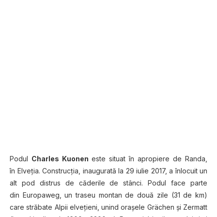
Podul
Charles Kuonen
este situat în apropiere de Randa,
în Elveţia. Construcţia, inaugurată la 29 iulie 2017, a înlocuit un
alt pod distrus de căderile de stânci. Podul face parte
din Europaweg, un traseu montan de două zile (31 de km)
care străbate Alpii elveţieni, unind oraşele Grächen şi Zermatt