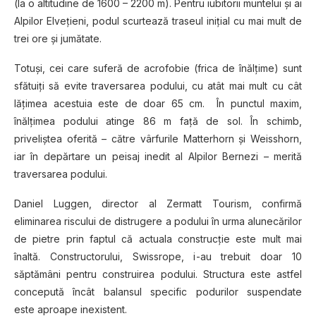
(la o altitudine de 1600 – 2200 m). Pentru iubitorii muntelui şi ai
Alpilor Elveţieni, podul scurtează traseul iniţial cu mai mult de
trei ore şi jumătate.
Totuşi, cei care suferă de acrofobie (frica de înălţime) sunt
sfătuiţi să evite traversarea podului, cu atât mai mult cu cât
lăţimea acestuia este de doar 65 cm. În punctul maxim,
înălţimea podului atinge 86 m faţă de sol. În schimb,
priveliştea oferită – către vârfurile Matterhorn şi Weisshorn,
iar în depărtare un peisaj inedit al Alpilor Bernezi – merită
traversarea podului.
Daniel Luggen, director al Zermatt Tourism, confirmă
eliminarea riscului de distrugere a podului în urma alunecărilor
de pietre prin faptul că actuala construcţie este mult mai
înaltă. Constructorului, Swissrope, i-au trebuit doar 10
săptămâni pentru construirea podului. Structura este astfel
concepută încât balansul specific podurilor suspendate
este aproape inexistent.