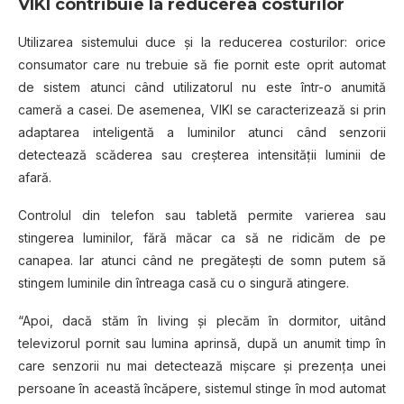
VIKI contribuie la reducerea costurilor
Utilizarea sistemului duce și la reducerea costurilor: orice
consumator care nu trebuie să fie pornit este oprit automat
de sistem atunci când utilizatorul nu este într-o anumită
cameră a casei. De asemenea, VIKI se caracterizează si prin
adaptarea inteligentă a luminilor atunci când senzorii
detectează scăderea sau creșterea intensității luminii de
afară.
Controlul din telefon sau tabletă permite varierea sau
stingerea luminilor, fără măcar ca să ne ridicăm de pe
canapea. Iar atunci când ne pregătești de somn putem să
stingem luminile din întreaga casă cu o singură atingere.
“Apoi, dacă stăm în living şi plecăm în dormitor, uitând
televizorul pornit sau lumina aprinsă, după un anumit timp în
care senzorii nu mai detectează mişcare şi prezenţa unei
persoane în această încăpere, sistemul stinge în mod automat