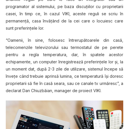
programator al sistemului, pe baza discuţiilor cu proprietarii
casei, în timp ce, în cazul VIKI, aceste reguli se scriu în
permanenţă, casa învăţând de la cei care o locuiesc care
sunt preferinţele lor.
“Oamenii, în sine, folosesc întrerupătoarele din casă,
telecomenzile televizorului sau termostatul de pe perete
pentru a regla temperatura, dar, în spatele acestor
echipamente, un computer înregistrează preferinţele lor şi, la
un moment dat, după 2-3 zile de utilizare, sistemul începe să
înveţe când trebuie aprinsă lumina, ce temperatură îşi doresc
proprietarii să fie în casă seara, sau ce canale tv urmăresc”, a
declarat Dan Chiuzbăian, manager de proiect VIKI.