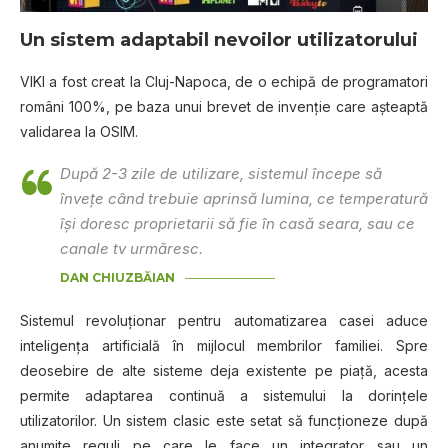
Un sistem adaptabil nevoilor utilizatorului
VIKI a fost creat la Cluj-Napoca, de o echipă de programatori
români 100%, pe baza unui brevet de invenţie care aşteaptă
validarea la OSIM.
După 2-3 zile de utilizare, sistemul începe să
înveţe când trebuie aprinsă lumina, ce temperatură
îşi doresc proprietarii să fie în casă seara, sau ce
canale tv urmăresc.
DAN CHIUZBĂIAN
Sistemul revoluționar pentru automatizarea casei aduce
inteligenţa artificială în mijlocul membrilor familiei. Spre
deosebire de alte sisteme deja existente pe piață, acesta
permite adaptarea continuă a sistemului la dorinţele
utilizatorilor. Un sistem clasic este setat să funcţioneze după
anumite reguli pe care le face un integrator sau un