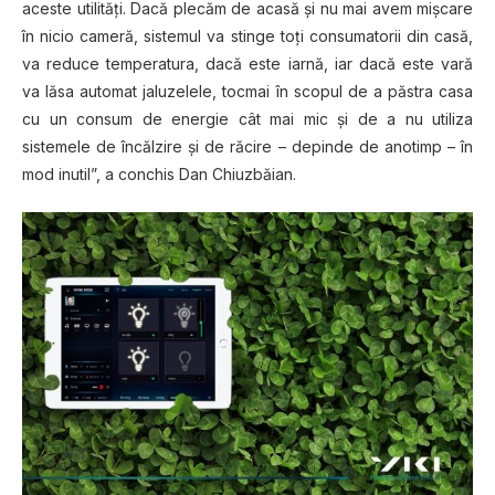
aceste utilităţi. Dacă plecăm de acasă şi nu mai avem mişcare
în nicio cameră, sistemul va stinge toţi consumatorii din casă,
va reduce temperatura, dacă este iarnă, iar dacă este vară
va lăsa automat jaluzelele, tocmai în scopul de a păstra casa
cu un consum de energie cât mai mic şi de a nu utiliza
sistemele de încălzire şi de răcire – depinde de anotimp – în
mod inutil”, a conchis Dan Chiuzbăian.