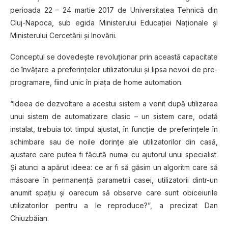
perioada 22 – 24 martie 2017 de Universitatea Tehnică din
Cluj-Napoca, sub egida Ministerului Educaţiei Naţionale şi
Ministerului Cercetării şi Inovării.
Conceptul se dovedește revoluționar prin această capacitate
de învăţare a preferinţelor utilizatorului şi lipsa nevoii de pre-
programare, fiind unic în piaţa de home automation.
“Ideea de dezvoltare a acestui sistem a venit după utilizarea
unui sistem de automatizare clasic – un sistem care, odată
instalat, trebuia tot timpul ajustat, în funcţie de preferinţele în
schimbare sau de noile dorinţe ale utilizatorilor din casă,
ajustare care putea fi făcută numai cu ajutorul unui specialist.
Şi atunci a apărut ideea: ce ar fi să găsim un algoritm care să
măsoare în permanenţă parametrii casei, utilizatorii dintr-un
anumit spaţiu şi oarecum să observe care sunt obiceiurile
utilizatorilor pentru a le reproduce?”, a precizat Dan
Chiuzbăian.