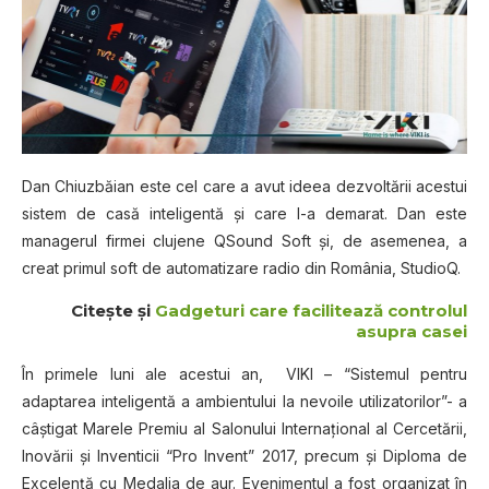
Dan Chiuzbăian este cel care a avut ideea dezvoltării acestui
sistem de casă inteligentă şi care l-a demarat. Dan este
managerul firmei clujene QSound Soft şi, de asemenea, a
creat primul soft de automatizare radio din România, StudioQ.
Citeşte şi
Gadgeturi care facilitează controlul
asupra casei
În primele luni ale acestui an, VIKI – “Sistemul pentru
adaptarea inteligentă a ambientului la nevoile utilizatorilor”- a
câştigat Marele Premiu al Salonului Internaţional al Cercetării,
Inovării şi Inventicii “Pro Invent” 2017, precum şi Diploma de
Excelenţă cu Medalia de aur. Evenimentul a fost organizat în