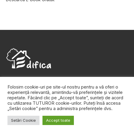
Aici găsești sfaturi practice de design şi decoraţiuni
Folosim cookie-uri pe site-ul nostru pentru a vă oferi o
interioare, dar și inspiraţie pentru colţul tău de natură. Edifica
experiență relevantă, amintindu-vă preferințele și vizitele
este agenda ta zilnică pentru casă, pentru grădină, pentru tot
repetate. Făcând clic pe „Accept toate”, sunteți de acord
ce te înconjoară şi îţi face viaţa mai frumoasă.
cu utilizarea TUTUROR cookie-urilor. Puteți însă accesa
„Setări cookie” pentru a administra preferințele dvs.
URMĂREȘTE-NE PE FACEBOOK
Setări Cookie
Accept toate