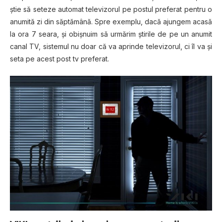
ştie să seteze automat televizorul pe postul preferat pentru o
anumită zi din săptămână. Spre exemplu, dacă ajungem acasă
la ora 7 seara, şi obișnuim să urmărim ştirile de pe un anumit
canal TV, sistemul nu doar că va aprinde televizorul, ci îl va şi
seta pe acest post tv preferat.