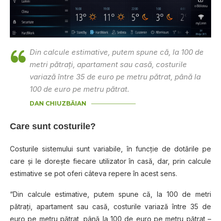
Din calcule estimative, putem spune că, la 100 de
metri pătraţi, apartament sau casă, costurile
variază între 35 de euro pe metru pătrat, până la
100 de euro pe metru pătrat.
DAN CHIUZBĂIAN
Care sunt costurile?
Costurile sistemului sunt variabile, în funcţie de dotările pe
care şi le doreşte fiecare utilizator în casă, dar, prin calcule
estimative se pot oferi câteva repere în acest sens.
“Din calcule estimative, putem spune că, la 100 de metri
pătraţi, apartament sau casă, costurile variază între 35 de
euro pe metru pătrat, până la 100 de euro pe metru pătrat –