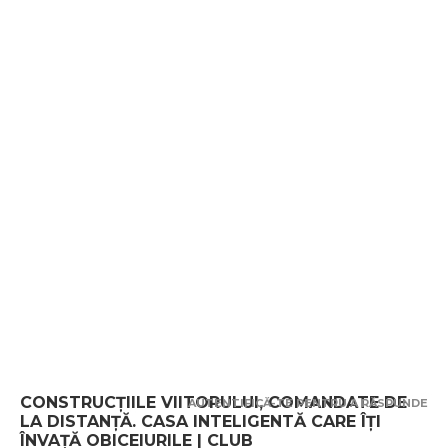
CONSTRUCȚIILE VIITORULUI, COMANDATE DE
AUTENTIFICĂ-TE PENTRU A RĂSPUNDE
LA DISTANȚĂ. CASA INTELIGENTĂ CARE ÎȚI
ÎNVAȚĂ OBICEIURILE | CLUB