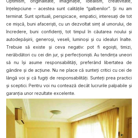
Optimism, originalitate, imaginaţie, idealism, creativitate,
înţelepciune – acestea sunt calităţile “galbenilor”. Şi nu am
terminat. Sunt sprituali, perspicace, empatici, interesaţi de tot
ce mişcă, buni afacerişti, cu un dezvoltat simţ al umorului, de
încredere, buni confidenţi, tot timpul în căutarea noului şi
autodepăşirii, generoşi, veseli, luminoşi şi cu idealuri înalte.
Trebuie să existe şi ceva negativ: pot fi egoişti, timizi,
nerăbdători cu cei din jur, şi perfecţionişti. Au tendinţa uneori
să nu îşi asume responsabilităţi, preferând libertatea de
gândire şi de acţiune. Nu ne place că sunteţi critici cu cei de
lângă voi şi că fugiţi de responsabilităţi. Sunteţi prea practici
şi sceptici. Pentru voi nu contează decât lucrurile palpabile şi
garanţia unor rezultate excelente.