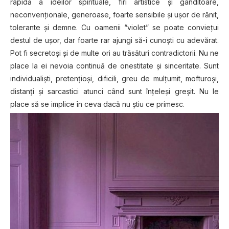
rapidă a ideilor spirituale, firi artistice și gânditoare,
neconvenționale, generoase, foarte sensibile și ușor de rănit,
tolerante şi demne. Cu oamenii “violet” se poate convieţui
destul de uşor, dar foarte rar ajungi să-i cunoşti cu adevărat.
Pot fi secretoşi și de multe ori au trăsături contradictorii. Nu ne
place la ei nevoia continuă de onestitate și sinceritate. Sunt
individualişti, pretenţioşi, dificili, greu de mulţumit, mofturoşi,
distanţi şi sarcastici atunci când sunt înţeleşi greşit. Nu le
place să se implice în ceva dacă nu ştiu ce primesc.