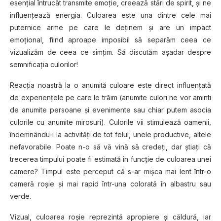
esențial întrucât transmite emoție, creează stări de spirit, și ne
influenţează energia. Culoarea este una dintre cele mai
puternice arme pe care le deţinem şi are un impact
emoțional, fiind aproape imposibil să separăm ceea ce
vizualizăm de ceea ce simţim. Să discutăm așadar despre
semnificația culorilor!
Reacţia noastră la o anumită culoare este direct influențată
de experiențele pe care le trăim (anumite culori ne vor aminti
de anumite persoane și evenimente sau chiar putem asocia
culorile cu anumite mirosuri). Culorile vii stimulează oamenii,
îndemnându-i la activităţi de tot felul, unele productive, altele
nefavorabile. Poate n-o să vă vină să credeţi, dar ştiaţi că
trecerea timpului poate fi estimată în funcție de culoarea unei
camere? Timpul este perceput că s-ar mișca mai lent într-o
cameră roșie și mai rapid într-una colorată în albastru sau
verde.
Vizual, culoarea roșie reprezintă apropiere şi căldură, iar