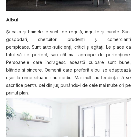
Albul
Şi casa şi hainele le sunt, de regulă, îngrijite și curate. Sunt
gospodari, cheltuitori prudenţi și comercianţi
perspicace. Sunt auto-suficienţi, critici și agitaţi. Le place ca
totul să fie perfect, sau cât mai aproape de perfecţiune.
Persoanele care îndrăgesc această culoare sunt bune,
blânde şi sincere. Oamenii care preferă albul se adaptează
uşor la orice situaţie sau mediu. Mai mult, au tendinţa să se
sacrifice pentru cei din jur, punându-i de cele mai multe ori pe
primul plan.