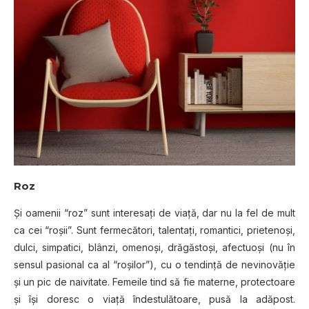
Roz
Şi oamenii “roz” sunt interesați de viaţă, dar nu la fel de mult
ca cei “roșii”. Sunt fermecători, talentați, romantici, prietenoşi,
dulci, simpatici, blânzi, omenoşi, drăgăstoşi, afectuoşi (nu în
sensul pasional ca al “roşilor”), cu o tendinţă de nevinovăţie
și un pic de naivitate. Femeile tind să fie materne, protectoare
şi îşi doresc o viaţă îndestulătoare, pusă la adăpost.