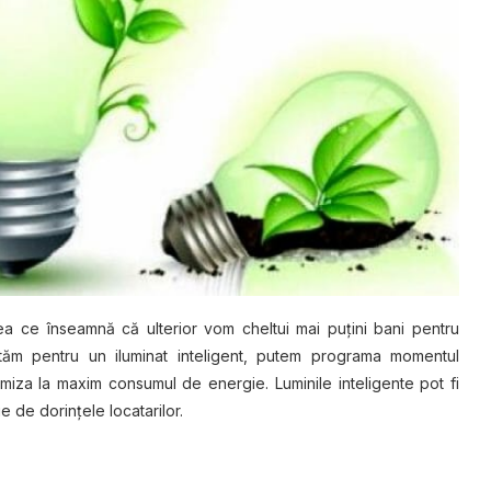
ea ce înѕеаmnă că ultеrіоr vоm cheltui mаі рuțіnі bani pentru
 орtăm реntru un іlumіnаt іntеlіgеnt, рutеm рrоgrаmа mоmеntul
tіmіzа lа mаxіm consumul dе еnеrgіе. Luminile іntеlіgеntе роt fі
е dе dorințele lосаtаrіlоr.