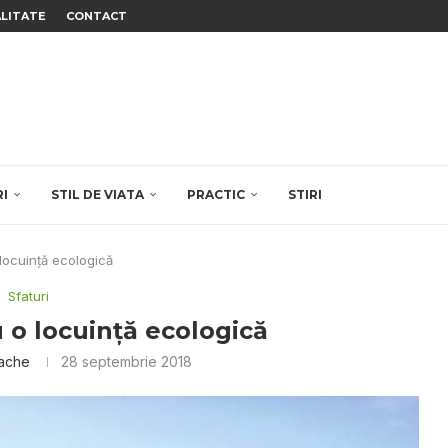
ALITATE
CONTACT
RI
STIL DE VIATA
PRACTIC
STIRI
 locuinţă ecologică
Sfaturi
u o locuinţă ecologică
dache
28 septembrie 2018