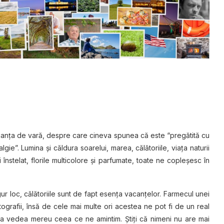
canța de vară, despre care cineva spunea că este “pregătită cu
gie”. Lumina şi căldura soarelui, marea, călătoriile, viaţa naturii
 înstelat, florile multicolore şi parfumate, toate ne copleşesc în
ngur loc, călătoriile sunt de fapt esenţa vacanţelor. Farmecul unei
ografii, însă de cele mai multe ori acestea ne pot fi de un real
 a vedea mereu ceea ce ne amintim. Ştiţi că nimeni nu are mai