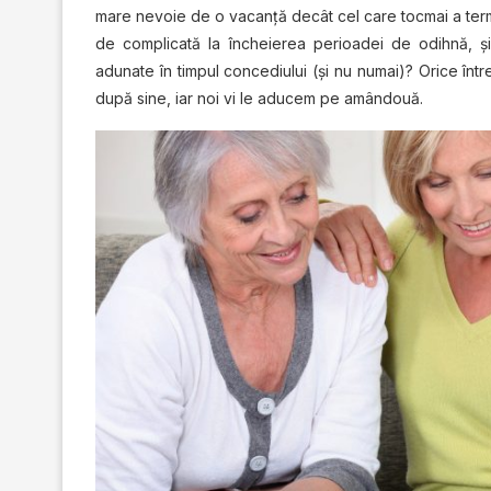
mare nevoie de o vacanţă decât cel care tocmai a termi
de complicată la încheierea perioadei de odihnă, şi
adunate în timpul concediului (şi nu numai)? Orice înt
după sine, iar noi vi le aducem pe amândouă.