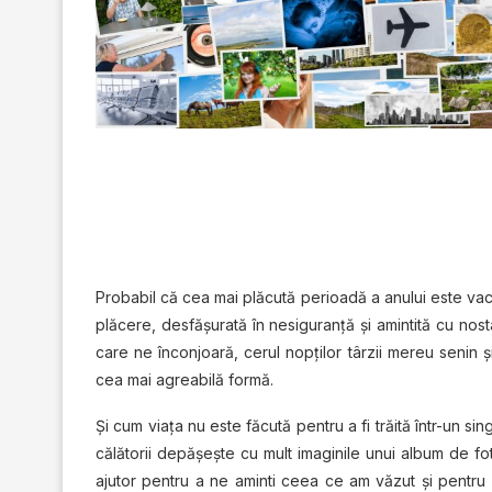
Probabil că cea mai plăcută perioadă a anului este va
plăcere, desfăşurată în nesiguranţă şi amintită cu nostal
care ne înconjoară, cerul nopţilor târzii mereu senin şi
cea mai agreabilă formă.
Şi cum viaţa nu este făcută pentru a fi trăită într-un si
călătorii depăşeşte cu mult imaginile unui album de fot
ajutor pentru a ne aminti ceea ce am văzut şi pentru