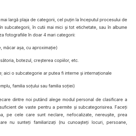
e mai largă plaja de categorii, cel puţin la începutul procesului de
 în subcategorii, în cutii mai mici şi tot etichetate, sau în albume
a fotografiile în doar 4 mari categorii:
ate, măcar aşa, cu aproximaţie)
ătoria, botezul, creșterea copiilor, etc.
 aici o subcategorie ar putea fi interne şi internaţionale
plu, familia soţului sau familia soţiei)
fiecare dintre noi putând alege modul personal de clasificare a
 suficient de vaste pentru a permite şi subcategorisirea. Faceţi
ima, pe cele care sunt neclare, nefocalizate, nereuşite, prea
e nu sunteţi familiarizaţi (nu cunoaşteţi locuri, persoane,