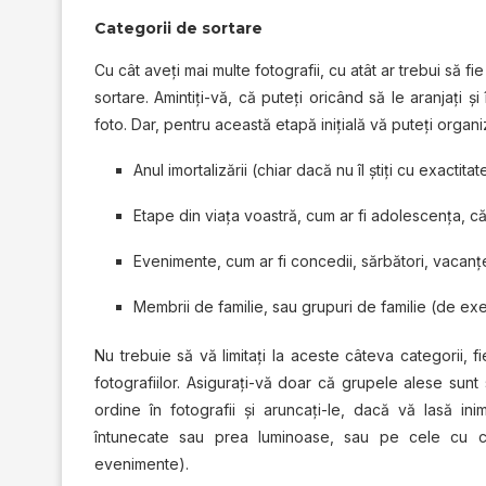
Categorii de sortare
Cu cât aveţi mai multe fotografii, cu atât ar trebui să fi
sortare. Amintiți-vă, că puteţi oricând să le aranjaţi şi
foto. Dar, pentru această etapă inițială vă puteţi organiz
Anul imortalizării (chiar dacă nu îl ştiţi cu exactit
Etape din viața voastră, cum ar fi adolescenţa, căs
Evenimente, cum ar fi concedii, sărbători, vacanțe;
Membrii de familie, sau grupuri de familie (de exem
Nu trebuie să vă limitaţi la aceste câteva categorii, 
fotografiilor. Asigurați-vă doar că grupele alese sunt
ordine în fotografii şi aruncaţi-le, dacă vă lasă in
întunecate sau prea luminoase, sau pe cele cu car
evenimente).