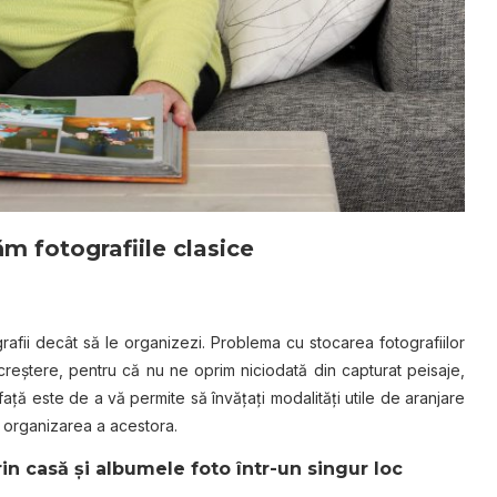
m fotografiile clasice
rafii decât să le organizezi. Problema cu stocarea fotografiilor
creştere, pentru că nu ne oprim niciodată din capturat peisaje,
 faţă este de a vă permite să învăţaţi modalităţi utile de aranjare
e organizarea a acestora.
rin casă și albumele foto într-un singur loc