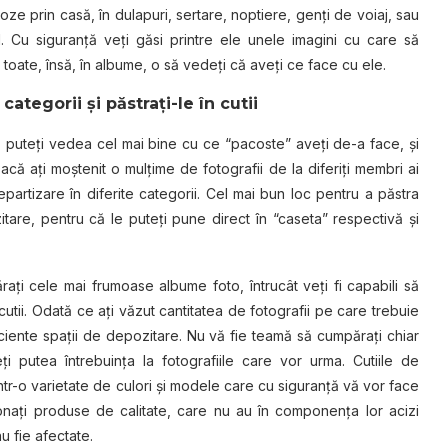
ze prin casă, în dulapuri, sertare, noptiere, genţi de voiaj, sau
 Cu siguranţă veţi găsi printre ele unele imagini cu care să
toate, însă, în albume, o să vedeţi că aveţi ce face cu ele.
categorii şi păstraţi-le în cutii
c, puteți vedea cel mai bine cu ce “pacoste” aveţi de-a face, și
Dacă ați moștenit o mulțime de fotografii de la diferiţi membri ai
epartizare în diferite categorii. Cel mai bun loc pentru a păstra
itare, pentru că le puteți pune direct în “caseta” respectivă şi
raţi cele mai frumoase albume foto, întrucât veţi fi capabili să
 cutii. Odată ce ați văzut cantitatea de fotografii pe care trebuie
iciente spații de depozitare. Nu vă fie teamă să cumpăraţi chiar
i putea întrebuinţa la fotografiile care vor urma. Cutiile de
ntr-o varietate de culori şi modele care cu siguranţă vă vor face
ţionaţi produse de calitate, care nu au în componenţa lor acizi
nu fie afectate.