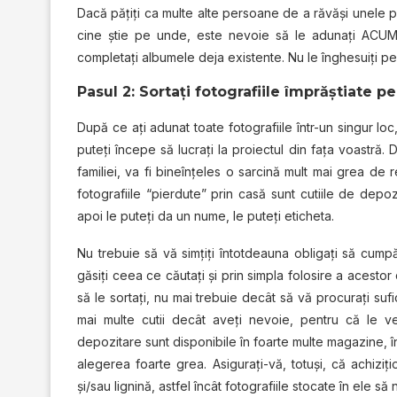
Dacă păţiţi ca multe alte persoane de a răvăşi unele po
cine ştie pe unde, este nevoie să le adunaţi ACUM.
completaţi albumele deja existente. Nu le înghesuiţi pe 
Pasul 2: Sortaţi fotografiile împrăştiate pe 
După ce ați adunat toate fotografiile într-un singur lo
puteţi începe să lucraţi la proiectul din fața voastră. 
familiei, va fi bineînţeles o sarcină mult mai grea de r
fotografiile “pierdute” prin casă sunt cutiile de depoz
apoi le puteţi da un nume, le puteţi eticheta.
Nu trebuie să vă simţiţi întotdeauna obligaţi să cumpă
găsiţi ceea ce căutați şi prin simpla folosire a acestor
să le sortaţi, nu mai trebuie decât să vă procuraţi suf
mai multe cutii decât aveţi nevoie, pentru că le veţ
depozitare sunt disponibile în foarte multe magazine, î
alegerea foarte grea. Asigurați-vă, totuşi, că achizi
și/sau lignină, astfel încât fotografiile stocate în ele să 