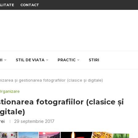
ALITATE
CONTACT
RI
STIL DE VIATA
PRACTIC
STIRI
izarea şi gestionarea fotografiilor (clasice şi digitale)
Organizare
tionarea fotografiilor (clasice şi
gitale)
rei
29 septembrie 2017