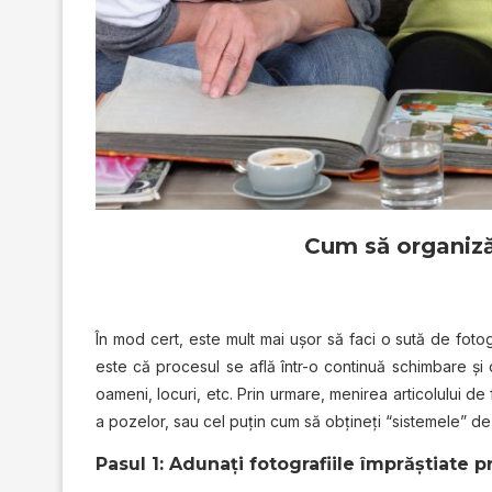
Cum să organiză
În mod cert, este mult mai uşor să faci o sută de fotog
este că procesul se află într-o continuă schimbare şi 
oameni, locuri, etc. Prin urmare, menirea articolului de
a pozelor, sau cel puţin cum să obţineţi “sistemele” d
Pasul 1: Adunați fotografiile împrăştiate p