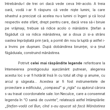
întrebându-l de trei ori dacă vede ceva într-acolo. A treia
oară, vodă i-ar fi răspuns că vede nişte lumini, la care
sihastrul a precizat că acelea nu-s lumini ci îngeri şi că locul
respectiv este sfânt, drept pentru care, dacă vrea să-i biruie
pe vrăjmaşi, trebuie să ridice acolo o mănăstire. Ştefan a
făgăduit că va ridica mănăstirea, iar a doua zi si-a strâns
oastea împrăştiată prin ţară, a pornit din nou la luptă şi astfel i-
a învins pe duşmani. După dobândirea biruinţei, si-a ţinut
făgăduiala, construind mănăstirea.
Potrivit
celei mai răspândite legende
referitoare la
întemeierea prestigiosului aşezământ putnean, alegerea
acestui loc s-ar fi hotărât însă în cu totul alt chip şi anume, cu
arcul şi săgeata… Acestea ar fi fost instrumentele de
proiectare a edificiului, „compasul” şi „rigla” cu ajutorul cărora
s-au trasat coordonatele sale. Ion Neculce, care a consemnat
legenda în “O samă de cuvinte”, relatează astfel întâmplările:
„
Ştefan-vodă cel Bun, cînd s-au apucat să facă Mănăstirea