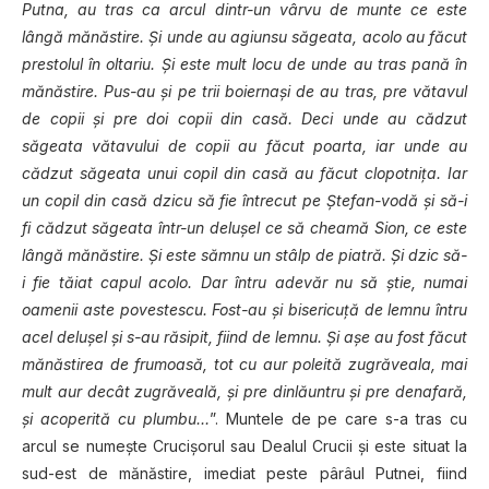
Putna, au tras ca arcul dintr-un vârvu de munte ce este
lângă mănăstire. Şi unde au agiunsu săgeata, acolo au făcut
prestolul în oltariu. Şi este mult locu de unde au tras pană în
mănăstire. Pus-au şi pe trii boiernaşi de au tras, pre vătavul
de copii şi pre doi copii din casă. Deci unde au cădzut
săgeata vătavului de copii au făcut poarta, iar unde au
cădzut săgeata unui copil din casă au făcut clopotniţa. Iar
un copil din casă dzicu să fie întrecut pe Ştefan-vodă şi să-i
fi cădzut săgeata într-un deluşel ce să cheamă Sion, ce este
lângă mănăstire. Şi este sămnu un stâlp de piatră. Şi dzic să-
i fie tăiat capul acolo. Dar întru adevăr nu să ştie, numai
oamenii aste povestescu. Fost-au şi bisericuţă de lemnu întru
acel deluşel şi s-au răsipit, fiind de lemnu. Şi aşe au fost făcut
mănăstirea de frumoasă, tot cu aur poleită zugrăveala, mai
mult aur decât zugrăveală, şi pre dinlăuntru şi pre denafară,
şi acoperită cu plumbu…
”. Muntele de pe care s-a tras cu
arcul se numeşte Crucişorul sau Dealul Crucii şi este situat la
sud-est de mănăstire, imediat peste pârâul Putnei, fiind