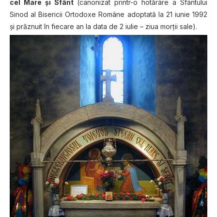
cel Mare şi Sfânt
(canonizat printr-o hotărâre a Sfântului
Sinod al Bisericii Ortodoxe Române adoptată la 21 iunie 1992
şi prăznuit în fiecare an la data de 2 iulie – ziua morţii sale).