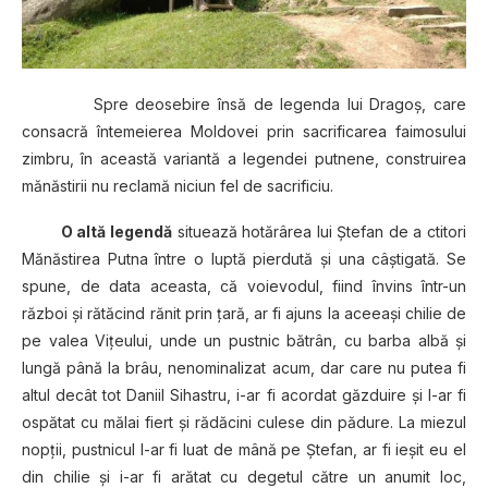
Spre deosebire însă de legenda lui Dragoş, care
consacră întemeierea Moldovei prin sacrificarea faimosului
zimbru, în această variantă a legendei putnene, construirea
mănăstirii nu reclamă niciun fel de sacrificiu.
O altă legendă
situează hotărârea lui Ştefan de a ctitori
Mănăstirea Putna între o luptă pierdută şi una câştigată. Se
spune, de data aceasta, că voievodul, fiind învins într-un
război şi rătăcind rănit prin ţară, ar fi ajuns la aceeaşi chilie de
pe valea Viţeului, unde un pustnic bătrân, cu barba albă şi
lungă până la brâu, nenominalizat acum, dar care nu putea fi
altul decât tot Daniil Sihastru, i-ar fi acordat găzduire şi l-ar fi
ospătat cu mălai fiert şi rădăcini culese din pădure. La miezul
nopţii, pustnicul l-ar fi luat de mână pe Ştefan, ar fi ieşit eu el
din chilie şi i-ar fi arătat cu degetul către un anumit loc,