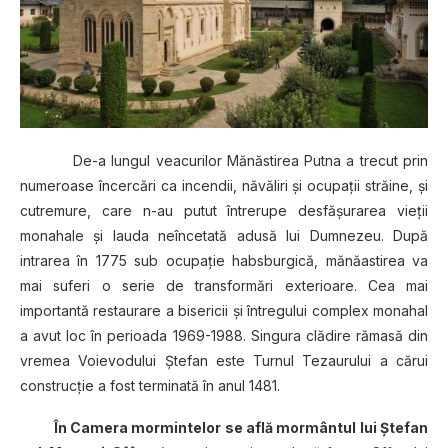
De-a lungul veacurilor Mănăstirea Putna a trecut prin
numeroase încercări ca incendii, năvăliri şi ocupaţii străine, şi
cutremure, care n-au putut întrerupe desfăşurarea vieţii
monahale şi lauda neîncetată adusă lui Dumnezeu. După
intrarea în 1775 sub ocupaţie habsburgică, mănăastirea va
mai suferi o serie de transformări exterioare. Cea mai
importantă restaurare a bisericii şi întregului complex monahal
a avut loc în perioada 1969-1988. Singura clădire rămasă din
vremea Voievodului Ştefan este Turnul Tezaurului a cărui
construcţie a fost terminată în anul 1481.
În Camera mormintelor se află mormântul lui Ştefan