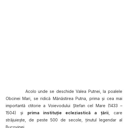
.
Acolo unde se deschide Valea Putnei, la poalele
Obcinei Mari, se ridică Mănăstirea Putna, prima şi cea mai
importantă ctitorie a Voievodului Ştefan cel Mare (1433 –
1504) şi
prima instituţie ecleziastică a ţării
, care
străjuieşte, de peste 500 de secole, ţinutul legendar al
Bucovinei.