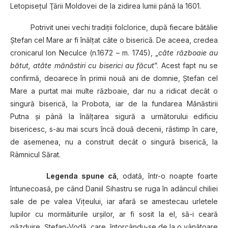
Letopiseţul Ţării Moldovei de la zidirea lumii până la 1601.
Potrivit unei vechi tradiţii folclorice, după fiecare bătălie
Ştefan cel Mare ar fi înălţat câte o biserică. De aceea, credea
cronicarul Ion Neculce (n.1672 – m. 1745), „
câte războaie au
bătut, atâte mănăstiri cu biserici au făcut
”. Acest fapt nu se
confirmă, deoarece în primii nouă ani de domnie, Ştefan cel
Mare a purtat mai multe războaie, dar nu a ridicat decât o
singură biserică, la Probota, iar de la fundarea Mănăstirii
Putna şi până la înălţarea sigură a următorului edificiu
bisericesc, s-au mai scurs încă două decenii, răstimp în care,
de asemenea, nu a construit decât o singură biserică, la
Râmnicul Sărat.
Legenda spune că
, odată, într-o noapte foarte
întunecoasă, pe când Daniil Sihastru se ruga în adâncul chiliei
sale de pe valea Viţeului, iar afară se amestecau urletele
lupilor cu mormăiturile urşilor, ar fi sosit la el, să-i ceară
găzduire, Ştefan-Vodă, care, întorcându-se de la o vânătoare