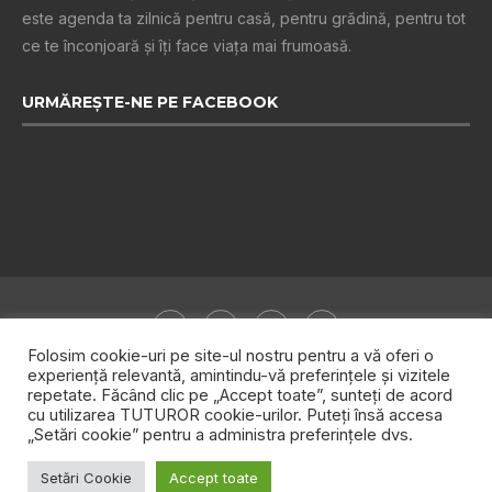
este agenda ta zilnică pentru casă, pentru grădină, pentru tot
ce te înconjoară şi îţi face viaţa mai frumoasă.
URMĂREȘTE-NE PE FACEBOOK
Folosim cookie-uri pe site-ul nostru pentru a vă oferi o
experiență relevantă, amintindu-vă preferințele și vizitele
repetate. Făcând clic pe „Accept toate”, sunteți de acord
Despre noi
Publicitate
Politica de confidențialitate
cu utilizarea TUTUROR cookie-urilor. Puteți însă accesa
„Setări cookie” pentru a administra preferințele dvs.
Contact
Setări Cookie
Accept toate