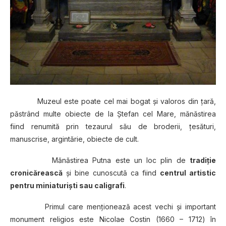
Muzeul este poate cel mai bogat şi valoros din ţară,
păstrând multe obiecte de la Ştefan cel Mare, mănăstirea
fiind renumită prin tezaurul său de broderii, ţesături,
manuscrise, argintărie, obiecte de cult.
Mănăstirea Putna este un loc plin de
tradiţie
cronicărească
şi bine cunoscută ca fiind
centrul artistic
pentru miniaturişti sau caligrafi
.
Primul care menţionează acest vechi şi important
monument religios este Nicolae Costin (1660 – 1712) în