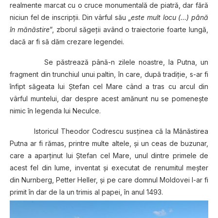
realmente marcat cu o cruce monumentală de piatră, dar fără
niciun fel de inscripţii. Din vârful său „
este mult locu (…) până
în mănăstire
”, zborul săgeţii având o traiectorie foarte lungă,
dacă ar fi să dăm crezare legendei.
Se păstrează până-n zilele noastre, la Putna, un
fragment din trunchiul unui paltin, în care, după tradiţie, s-ar fi
înfipt săgeata lui Ştefan cel Mare când a tras cu arcul din
vârful muntelui, dar despre acest amănunt nu se pomeneşte
nimic în legenda lui Neculce.
Istoricul Theodor Codrescu susţinea că la Mănăstirea
Putna ar fi rămas, printre multe altele, şi un ceas de buzunar,
care a aparţinut lui Ştefan cel Mare, unul dintre primele de
acest fel din lume, inventat şi executat de renumitul meşter
din Nurnberg, Petter Heller, şi pe care domnul Moldovei l-ar fi
primit în dar de la un trimis al papei, în anul 1493.