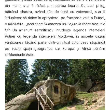
din munţi, s-ar fi rătăcit prin partea locului. Cu acel prilej,
bătrânul sihastru, având sfat de taină cu voievodul, s-ar fi
înduplecat să ridice în apropiere, pe frumoasa vale a Putnei,
o mănăstire, „
pentru ca Dumnezeu sa-i ajute la toate treburile
lui
”. Un amănunt semnificativ înrudeşte legenda întemeierii
Putnei cu legenda întemeierii Moldovei, în ambele cazuri
vânătoarea făcând parte dintr-un ritual ctitoricesc răspândit
pe vaste spaţii geografice din Europa şi Africa până-n
străfundurile Asiei.