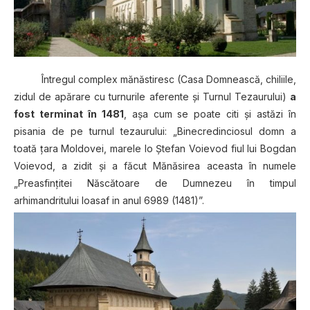
Întregul complex mănăstiresc (Casa Domnească, chiliile,
zidul de apărare cu turnurile aferente şi Turnul Tezaurului)
a
fost terminat în 1481
, aşa cum se poate citi şi astăzi în
pisania de pe turnul tezaurului: „Binecredinciosul domn a
toată ţara Moldovei, marele Io Ştefan Voievod fiul lui Bogdan
Voievod, a zidit şi a făcut Mănăsirea aceasta în numele
„Preasfinţitei Născătoare de Dumnezeu în timpul
arhimandritului Ioasaf in anul 6989 (1481)”.