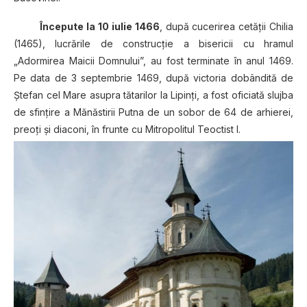
Începute la
10 iulie 1466
, după cucerirea cetăţii Chilia
(1465), lucrările de construcţie a bisericii cu hramul
„Adormirea Maicii Domnului”, au fost terminate în anul 1469.
Pe data de 3 septembrie 1469, după victoria dobândită de
Ştefan cel Mare asupra tătarilor la Lipinţi, a fost oficiată slujba
de sfinţire a Mănăstirii Putna de un sobor de 64 de arhierei,
preoţi şi diaconi, în frunte cu Mitropolitul Teoctist I.