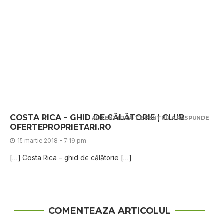
COSTA RICA – GHID DE CĂLĂTORIE | CLUB
AUTENTIFICĂ-TE PENTRU A RĂSPUNDE
OFERTEPROPRIETARI.RO
15 martie 2018 - 7:19 pm
[…] Costa Rica – ghid de călătorie […]
COMENTEAZA ARTICOLUL