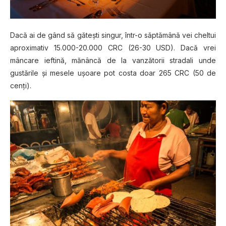
Dacă ai de gând să găteşti singur, într-o săptămână vei cheltui
aproximativ 15.000-20.000 CRC (26-30 USD). Dacă vrei
mâncare ieftină, mănâncă de la vanzătorii stradali unde
gustările şi mesele uşoare pot costa doar 265 CRC (50 de
cenţi).