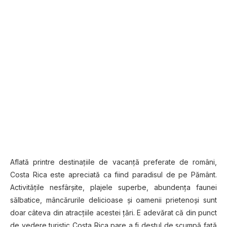
Aflată printre destinaţiile de vacanţă preferate de români,
Costa Rica este apreciată ca fiind paradisul de pe Pământ.
Activităţile nesfârşite, plajele superbe, abundenţa faunei
sălbatice, mâncărurile delicioase şi oamenii prietenoşi sunt
doar câteva din atracţiile acestei ţări. E adevărat că din punct
de vedere turistic Costa Rica pare a fi destul de scumpă faţă