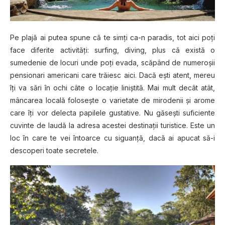
Pe plajă ai putea spune că te simţi ca-n paradis, tot aici poţi
face diferite activităţi: surfing, diving, plus că există o
sumedenie de locuri unde poţi evada, scăpând de numeroşii
pensionari americani care trăiesc aici. Dacă eşti atent, mereu
îţi va sări în ochi câte o locaţie liniştită. Mai mult decât atât,
mâncarea locală foloseşte o varietate de mirodenii şi arome
care îţi vor delecta papilele gustative. Nu găseşti suficiente
cuvinte de laudă la adresa acestei destinaţii turistice. Este un
loc în care te vei întoarce cu siguanţă, dacă ai apucat să-i
descoperi toate secretele.