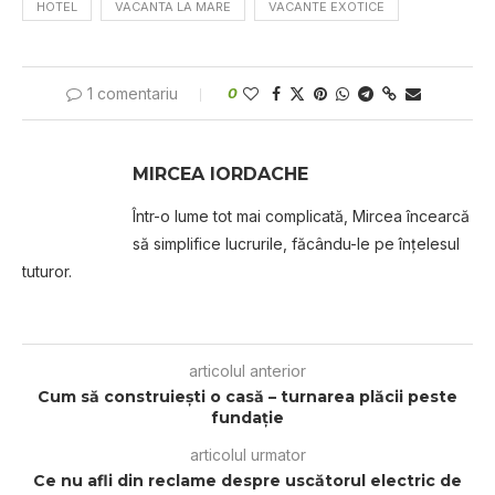
HOTEL
VACANTA LA MARE
VACANTE EXOTICE
1 comentariu
0
MIRCEA IORDACHE
Într-o lume tot mai complicată, Mircea încearcă
să simplifice lucrurile, făcându-le pe înțelesul
tuturor.
articolul anterior
Cum să construiești o casă – turnarea plăcii peste
fundație
articolul urmator
Ce nu afli din reclame despre uscătorul electric de