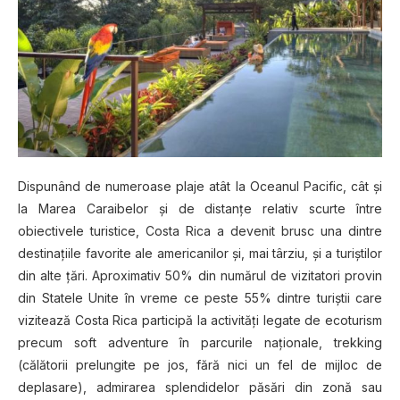
Dispunând de numeroase plaje atât la Oceanul Pacific, cât şi
la Marea Caraibelor şi de distanţe relativ scurte între
obiectivele turistice, Costa Rica a devenit brusc una dintre
destinaţiile favorite ale americanilor şi, mai târziu, şi a turiştilor
din alte ţări. Aproximativ 50% din numărul de vizitatori provin
din Statele Unite în vreme ce peste 55% dintre turiştii care
vizitează Costa Rica participă la activităţi legate de ecoturism
precum soft adventure în parcurile naţionale, trekking
(călătorii prelungite pe jos, fără nici un fel de mijloc de
deplasare), admirarea splendidelor păsări din zonă sau