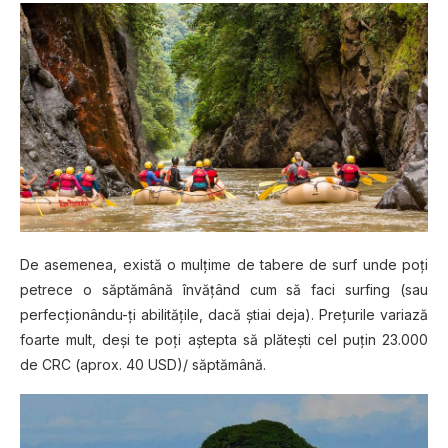
De asemenea, există o mulţime de tabere de surf unde poţi
petrece o săptămână învăţând cum să faci surfing (sau
perfecţionându-ţi abilităţile, dacă ştiai deja). Preţurile variază
foarte mult, deşi te poţi aştepta să plăteşti cel puţin 23.000
de CRC (aprox. 40 USD)/ săptămână.