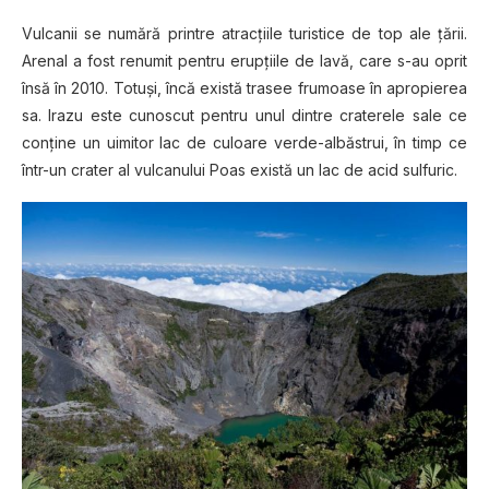
Vulcanii se numără printre atracţiile turistice de top ale ţării.
Arenal a fost renumit pentru erupţiile de lavă, care s-au oprit
însă în 2010. Totuşi, încă există trasee frumoase în apropierea
sa. Irazu este cunoscut pentru unul dintre craterele sale ce
conţine un uimitor lac de culoare verde-albăstrui, în timp ce
într-un crater al vulcanului Poas există un lac de acid sulfuric.