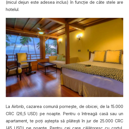
(micul dejun este adesea inclus) în funcţie de câte stele are
hotelul.
La Airbnb, cazarea comună porneşte, de obicei, de la 15.000
CRC (26,5 USD) pe noapte. Pentru o întreagă casă sau un
apartament, te poţi aştepta să plăteşti în jur de 25.000 CRC
(45 USD) pe noapte. Pentru cei care călătoresc cu cortul,