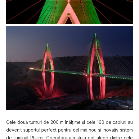
Cele două turnuri de 200 m înălțime și cele 160 de cabluri au
devenit suportul perfect pentru cel mai nou și inovativ sistem
de iluminat Philips. Operatorii acestuia pot alege dintre cele