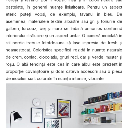
pastelate, în general nuanţe liniştitoare. Pentru un aspect
eteric puteţi vopsi, de exemplu, tavanul în bleu. De
asemenea, materialele textile albastre sau gri şi tonurile de
galben, turcoaz, bej şi maro se îmbină armonios conferind
interiorului strălucire şi un aspect unitar. O cameră mobilată în
stil nordic trebuie întotdeauna să lase impresia de fresh şi
neamestecat. Coloristica specifică rezidă în nuanţe naturale
de crem, coniac, ciocolatiu, griuri reci, dar şi verde, muştar şi
roşu. O altă tendinţă este cea în care albul este prezent în
proporţie covârşitoare şi doar câteva accesorii sau o piesă
de mobilier sunt colorate în nuanţe intense, vibrante.