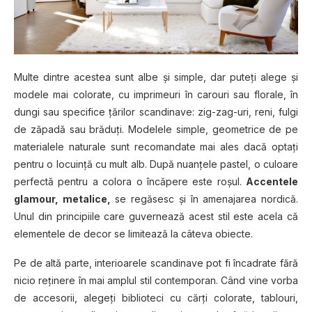
Multe dintre acestea sunt albe și simple, dar puteți alege și
modele mai colorate, cu imprimeuri în carouri sau florale, în
dungi sau specifice țărilor scandinave: zig-zag-uri, reni, fulgi
de zăpadă sau brăduți. Modelele simple, geometrice de pe
materialele naturale sunt recomandate mai ales dacă optați
pentru o locuinţă cu mult alb. După nuanţele pastel, o culoare
perfectă pentru a colora o încăpere este roşul.
Accentele
glamour, metalice,
se regăsesc şi în amenajarea nordică.
Unul din principiile care guvernează acest stil este acela că
elementele de decor se limitează la câteva obiecte.
Pe de altă parte, interioarele scandinave pot fi încadrate fără
nicio reținere în mai amplul stil contemporan. Când vine vorba
de accesorii, alegeți biblioteci cu cărţi colorate, tablouri,