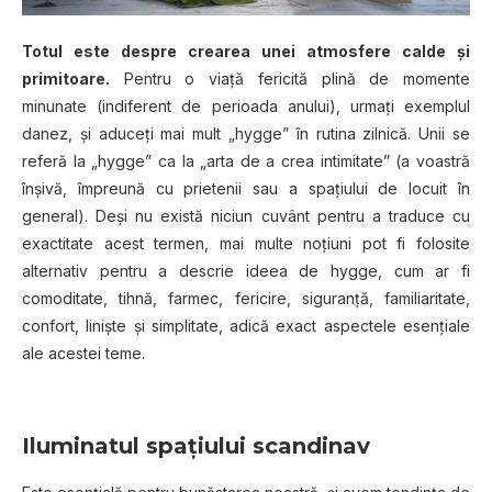
Totul este despre crearea unei atmosfere calde şi
primitoare.
Pentru o viață fericită plină de momente
minunate (indiferent de perioada anului), urmaţi exemplul
danez, și aduceţi mai mult „hygge” în rutina zilnică. Unii se
referă la „hygge” ca la „arta de a crea intimitate” (a voastră
înşivă, împreună cu prietenii sau a spaţiului de locuit în
general). Deși nu există niciun cuvânt pentru a traduce cu
exactitate acest termen, mai multe noţiuni pot fi folosite
alternativ pentru a descrie ideea de hygge, cum ar fi
comoditate, tihnă, farmec, fericire, siguranţă, familiaritate,
confort, linişte și simplitate, adică exact aspectele esențiale
ale acestei teme.
Iluminatul spaţiului scandinav