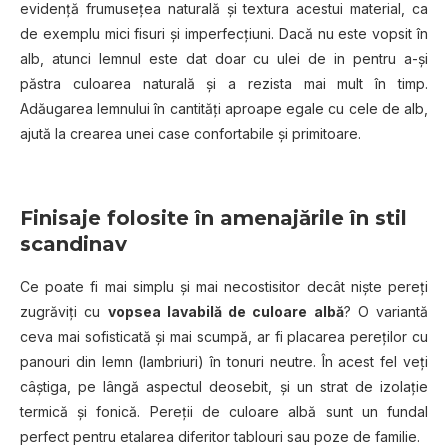
evidență frumusețea naturală și textura acestui material, ca
de exemplu mici fisuri și imperfecțiuni. Dacă nu este vopsit în
alb, atunci lemnul este dat doar cu ulei de in pentru a-și
păstra culoarea naturală și a rezista mai mult în timp.
Adăugarea lemnului în cantități aproape egale cu cele de alb,
ajută la crearea unei case confortabile și primitoare.
Finisaje folosite în amenajările în stil
scandinav
Ce poate fi mai simplu și mai necostisitor decât niște pereți
zugrăviți cu
vopsea lavabilă de culoare albă
? O variantă
ceva mai sofisticată și mai scumpă, ar fi placarea pereților cu
panouri din lemn (lambriuri) în tonuri neutre. În acest fel veți
câștiga, pe lângă aspectul deosebit, și un strat de izolație
termică și fonică. Pereții de culoare albă sunt un fundal
perfect pentru etalarea diferitor tablouri sau poze de familie.