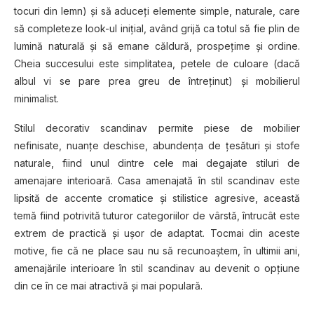
tocuri din lemn) şi să aduceţi elemente simple, naturale, care
să completeze look-ul iniţial, având grijă ca totul să fie plin de
lumină naturală şi să emane căldură, prospeţime şi ordine.
Cheia succesului este simplitatea, petele de culoare (dacă
albul vi se pare prea greu de întreţinut) şi mobilierul
minimalist.
Stilul decorativ scandinav permite piese de mobilier
nefinisate, nuanţe deschise, abundenţa de ţesături şi stofe
naturale, fiind unul dintre cele mai degajate stiluri de
amenajare interioară. Casa amenajată în stil scandinav este
lipsită de accente cromatice şi stilistice agresive, această
temă fiind potrivită tuturor categoriilor de vârstă, întrucât este
extrem de practică şi uşor de adaptat. Tocmai din aceste
motive, fie că ne place sau nu să recunoaştem, în ultimii ani,
amenajările interioare în stil scandinav au devenit o opţiune
din ce în ce mai atractivă şi mai populară.