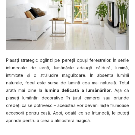
Plasați strategic oglinzi pe pereţii opuşi ferestrelor. În serile
întunecate de iarnă, lumânările adaugă căldură, lumină,
intimitate şi o strălucire măgulitoare. În absența luminii
naturale, focul este sursa de lumină cea mai naturală. Totul
arată mai bine la
lumina delicată a lumânărilor.
Aşa că
plasaţi lumânări decorative în jurul camerei sau oriunde
credeţi că se potrivesc – aceastea vor deveni niște frumoase
accesorii pentru casă. Apoi, odată ce se întunecă, le puteți
aprinde pentru a crea o atmosferă magică.