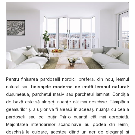
Pentru finisarea pardoselii nordicii preferă, din nou, lemnul
natural sau
finisajele moderne ce imită lemnul natural:
dușumeaua, parchetul masiv sau parchetul laminat. Condiția
de bază este să alegeți nuanțe cât mai deschise. Tâmplăria
geamurilor și a ușilor va fi aleasă în aceeași nuanță cu cea a
pardoselii sau cel puțin într-o nuanță cât mai apropiată.
Majoritatea interioarelor scandinave au podea din lemn,
deschisă la culoare, acestea dând un aer de eleganță și