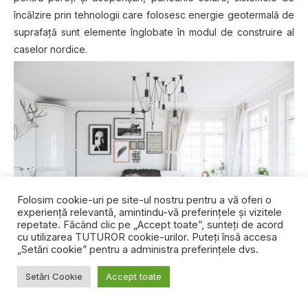
încălzire prin tehnologii care folosesc energie geotermală de
suprafață sunt elemente înglobate în modul de construire al
caselor nordice.
Folosim cookie-uri pe site-ul nostru pentru a vă oferi o
experiență relevantă, amintindu-vă preferințele și vizitele
repetate. Făcând clic pe „Accept toate”, sunteți de acord
cu utilizarea TUTUROR cookie-urilor. Puteți însă accesa
„Setări cookie” pentru a administra preferințele dvs.
Setări Cookie
Accept toate
În concluzie, stilul scandinav se poate caracteriza foarte
simplu, precum decorul însuși, prin doar trei cuvinte –