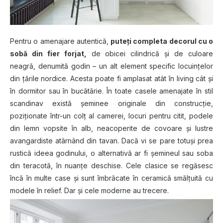
Pentru o amenajare autentică,
puteți completa decorul cu o
sobă din fier forjat,
de obicei cilindrică și de culoare
neagră, denumită godin – un alt element specific locuințelor
din țările nordice. Acesta poate fi amplasat atât în living cât și
în dormitor sau în bucătărie. În toate casele amenajate în stil
scandinav există şeminee originale din construcţie,
poziţionate într-un colţ al camerei, locuri pentru citit, podele
din lemn vopsite în alb, neacoperite de covoare şi lustre
avangardiste atârnând din tavan. Dacă vi se pare totuși prea
rustică ideea godinului, o alternativă ar fi șemineul sau soba
din teracotă, în nuanțe deschise. Cele clasice se regăsesc
încă în multe case și sunt îmbrăcate în ceramică smălțuită cu
modele în relief. Dar și cele moderne au trecere.