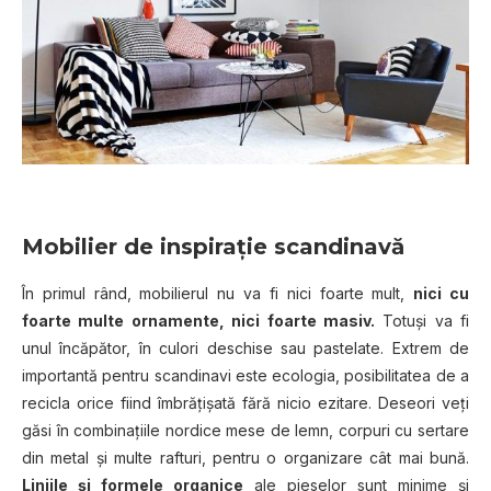
Mobilier de inspiraţie scandinavă
În primul rând, mobilierul nu va fi nici foarte mult,
nici cu
foarte multe ornamente, nici foarte masiv.
Totuşi va fi
unul încăpător, în culori deschise sau pastelate. Extrem de
importantă pentru scandinavi este ecologia, posibilitatea de a
recicla orice fiind îmbrăţişată fără nicio ezitare. Deseori veţi
găsi în combinaţiile nordice mese de lemn, corpuri cu sertare
din metal şi multe rafturi, pentru o organizare cât mai bună.
Liniile şi formele organice
ale pieselor sunt minime şi