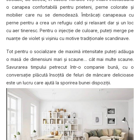
o canapea confortabilă pentru prieteni, perne colorate şi
mobilier care nu se demodează. Îmbrăcaţi canapeaua cu
perne pentru a crea un refugiu cald și relaxant dar și un loc
cu aer tineresc. Pentru o injecție de culoare, puteţi merge pe
nuanțe de violet și vişiniu cu motive tradiţionale scandinave.
Tot pentru o socializare de maximă intensitate puteţi adăuga
o masă de dimensiuni mari şi scaune… cât mai multe scaune.
Savurarea timpului petrecut într-o companie bună, cu o
conversaţie plăcută însoţită de feluri de mâncare delicioase
este un lucru care ajută la sporirea bunei dispoziţii.