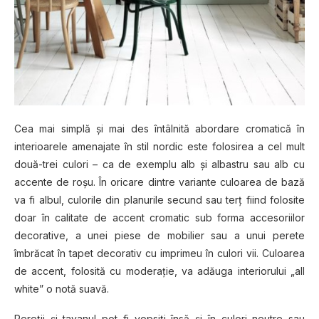
Cea mai simplă şi mai des întâlnită abordare cromatică în
interioarele amenajate în stil nordic este folosirea a cel mult
două-trei culori – ca de exemplu alb şi albastru sau alb cu
accente de roşu. În oricare dintre variante culoarea de bază
va fi albul, culorile din planurile secund sau terţ fiind folosite
doar în calitate de accent cromatic sub forma accesoriilor
decorative, a unei piese de mobilier sau a unui perete
îmbrăcat în tapet decorativ cu imprimeu în culori vii. Culoarea
de accent, folosită cu moderaţie, va adăuga interiorului „all
white” o notă suavă.
Pereţii şi tavanul pot fi vopsiţi însă şi în culori neutre sau