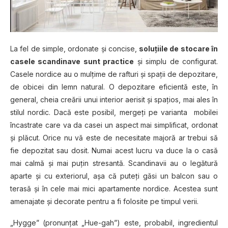
La fel de simple, ordonate şi concise,
soluţiile de stocare în
casele scandinave sunt practice
şi simplu de configurat.
Casele nordice au o mulţime de rafturi şi spaţii de depozitare,
de obicei din lemn natural. O depozitare eficientă este, în
general, cheia creării unui interior aerisit și spațios, mai ales în
stilul nordic. Dacă este posibil, mergeţi pe varianta mobilei
încastrate care va da casei un aspect mai simplificat, ordonat
şi plăcut. Orice nu vă este de necesitate majoră ar trebui să
fie depozitat sau dosit. Numai acest lucru va duce la o casă
mai calmă și mai puțin stresantă. Scandinavii au o legătură
aparte şi cu exteriorul, aşa că puteţi găsi un balcon sau o
terasă și în cele mai mici apartamente nordice. Acestea sunt
amenajate şi decorate pentru a fi folosite pe timpul verii.
„Hygge” (pronunţat „Hue-gah”) este, probabil, ingredientul