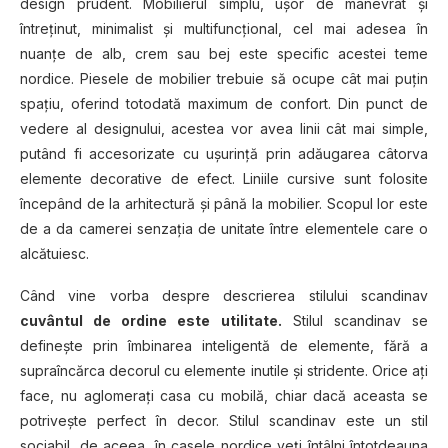
design prudent. Mobilierul simplu, uşor de manevrat şi
întreţinut, minimalist şi multifuncţional, cel mai adesea în
nuanţe de alb, crem sau bej este specific acestei teme
nordice. Piesele de mobilier trebuie să ocupe cât mai puţin
spaţiu, oferind totodată maximum de confort. Din punct de
vedere al designului, acestea vor avea linii cât mai simple,
putând fi accesorizate cu uşurinţă prin adăugarea câtorva
elemente decorative de efect. Liniile cursive sunt folosite
începând de la arhitectură şi până la mobilier. Scopul lor este
de a da camerei senzaţia de unitate între elementele care o
alcătuiesc.
Când vine vorba despre descrierea stilului scandinav
cuvântul de ordine este utilitate.
Stilul scandinav se
definește prin îmbinarea inteligentă de elemente, fără a
supraîncărca decorul cu elemente inutile și stridente. Orice aţi
face, nu aglomeraţi casa cu mobilă, chiar dacă aceasta se
potriveşte perfect în decor. Stilul scandinav este un stil
sociabil, de aceea, în casele nordice veţi întâlni întotdeauna