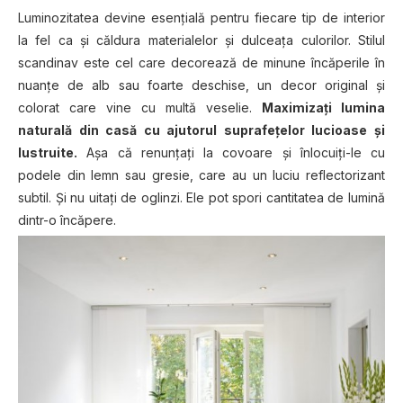
Luminozitatea devine esenţială pentru fiecare tip de interior
la fel ca şi căldura materialelor şi dulceaţa culorilor. Stilul
scandinav este cel care decorează de minune încăperile în
nuanțe de alb sau foarte deschise, un decor original și
colorat care vine cu multă veselie.
Maximizaţi lumina
naturală din casă cu ajutorul suprafețelor lucioase și
lustruite.
Așa că renunţaţi la covoare și înlocuiți-le cu
podele din lemn sau gresie, care au un luciu reflectorizant
subtil. Şi nu uitaţi de oglinzi. Ele pot spori cantitatea de lumină
dintr-o încăpere.