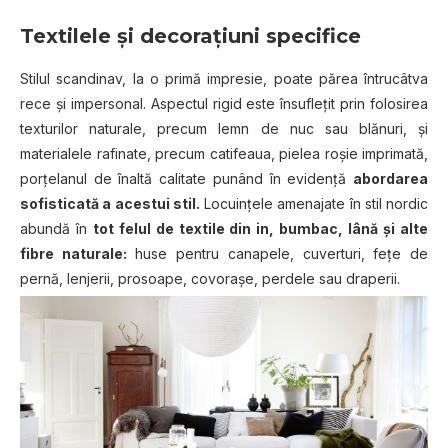
Textilele şi decoraţiuni specifice
Stilul scandinav, la o primă impresie, poate părea întrucâtva
rece şi impersonal. Aspectul rigid este însuflețit prin folosirea
texturilor naturale, precum lemn de nuc sau blănuri, și
materialele rafinate, precum catifeaua, pielea roşie imprimată,
porţelanul de înaltă calitate punând în evidenţă
abordarea
sofisticată a acestui stil.
Locuințele amenajate în stil nordic
abundă în
tot felul de textile din in, bumbac, lână și alte
fibre naturale:
huse pentru canapele, cuverturi, fețe de
pernă, lenjerii, prosoape, covorașe, perdele sau draperii.