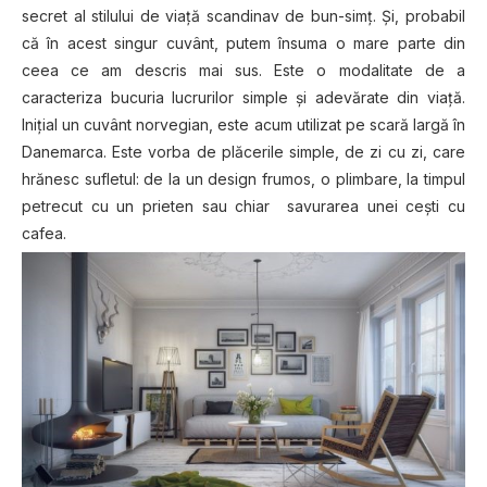
secret al stilului de viață scandinav de bun-simţ. Și, probabil
că în acest singur cuvânt, putem însuma o mare parte din
ceea ce am descris mai sus. Este o modalitate de a
caracteriza bucuria lucrurilor simple şi adevărate din viață.
Inițial un cuvânt norvegian, este acum utilizat pe scară largă în
Danemarca. Este vorba de plăcerile simple, de zi cu zi, care
hrănesc sufletul: de la un design frumos, o plimbare, la timpul
petrecut cu un prieten sau chiar savurarea unei ceşti cu
cafea.