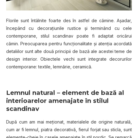
Florile sunt întâlnite foarte des în astfel de cămine. Așadar,
începând cu decorațiunile rustice și terminând cu cele
contemporane, stilul scandinav poate fi adaptat oricărui
cămin. Preocuparea pentru funcționalitate și atenția acordată
detaliilor sunt alte două principii de bază ale acestei teme de
design interior. Obiectele vechi sunt integrate decorurilor
contemporane: textile, lemnărie, ceramică.
Lemnul natural – element de bază al
interioarelor amenajate în stilul
scandinav
După cum am mai meționat, materialele de origine naturală,
cum ar fi lemnul, piatra decorativă, fierul forjat sau sticla, sunt
elemente-cheie în casele amenajate în stil nordic. Se remarcă