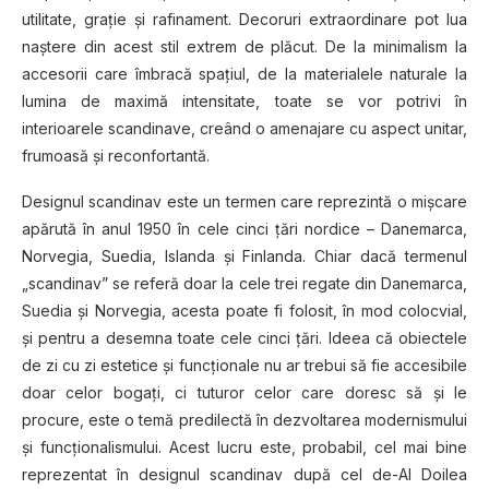
utilitate, graţie şi rafinament. Decoruri extraordinare pot lua
naştere din acest stil extrem de plăcut. De la minimalism la
accesorii care îmbracă spaţiul, de la materialele naturale la
lumina de maximă intensitate, toate se vor potrivi în
interioarele scandinave, creând o amenajare cu aspect unitar,
frumoasă şi reconfortantă.
Designul scandinav este un termen care reprezintă o mișcare
apărută în anul 1950 în cele cinci țări nordice – Danemarca,
Norvegia, Suedia, Islanda și Finlanda. Chiar dacă termenul
„scandinav” se referă doar la cele trei regate din Danemarca,
Suedia și Norvegia, acesta poate fi folosit, în mod colocvial,
şi pentru a desemna toate cele cinci țări. Ideea că obiectele
de zi cu zi estetice și funcționale nu ar trebui să fie accesibile
doar celor bogați, ci tuturor celor care doresc să şi le
procure, este o temă predilectă în dezvoltarea modernismului
și funcționalismului. Acest lucru este, probabil, cel mai bine
reprezentat în designul scandinav după cel de-Al Doilea