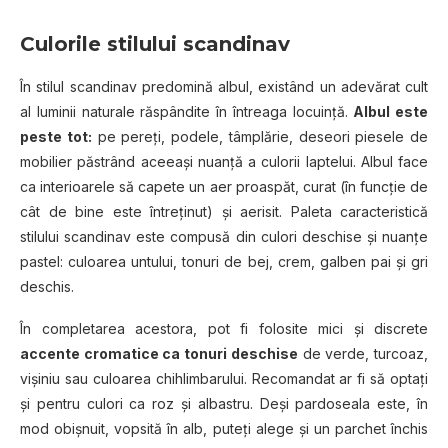
Culorile stilului scandinav
În stilul scandinav predomină albul, existând un adevărat cult
al luminii naturale răspândite în întreaga locuinţă.
Albul este
peste tot:
pe pereţi, podele, tâmplărie, deseori piesele de
mobilier păstrând aceeaşi nuanţă a culorii laptelui. Albul face
ca interioarele să capete un aer proaspăt, curat (în funcţie de
cât de bine este întreţinut) şi aerisit. Paleta caracteristică
stilului scandinav este compusă din culori deschise şi nuanţe
pastel: culoarea untului, tonuri de bej, crem, galben pai și gri
deschis.
În completarea acestora, pot fi folosite mici şi discrete
accente cromatice ca tonuri deschise
de verde, turcoaz,
vişiniu sau culoarea chihlimbarului. Recomandat ar fi să optaţi
şi pentru culori ca roz şi albastru. Deşi pardoseala este, în
mod obişnuit, vopsită în alb, puteţi alege şi un parchet închis