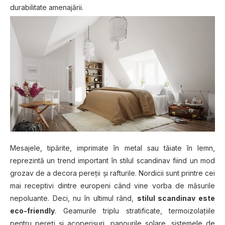
durabilitate amenajării.
Mesajele, tipărite, imprimate în metal sau tăiate în lemn,
reprezintă un trend important în stilul scandinav fiind un mod
grozav de a decora pereții și rafturile. Nordicii sunt printre cei
mai receptivi dintre europeni când vine vorba de măsurile
nepoluante. Deci, nu în ultimul rând,
stilul scandinav este
eco-friendly
. Geamurile triplu stratificate, termoizolațiile
pentru pereți și acoperișuri, panourile solare, sistemele de