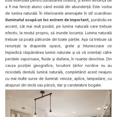
Este esențială pentru bunăstarea noastră, și avem tendința de
a fi mai fericiţi atunci când există din abundenţă. Este vorba
de lumina naturală. În interioarele amenajate în stil scandinav
iluminatul ocupă un loc extrem de important,
punându-se
accent, cât mai mult posibil, pe lumina naturală care trebuie
efectiv, la modul propriu, să inunde locuinţa. Lumina naturală
trebuie să poată pătrunde din toate părţile. Aşa că trebuie să
renunţaţi la draperiile opace, grele şi întunecoase ce
împiedică răspândirea luminii naturale şi să vă orientaţi către
perdele vaporoase, fluide şi diafane, în nuanţe deschise. Din
cauza poziţiei geografice, locuitorii ţărilor nordice nu au
niciodată destulă lumină naturală, completând acest neajuns
cu mai multe surse de iluminat: veioze, aplice, lampadare, cu
abajururi din sticlă sau pânză, dar și candelabre bogate.