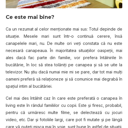
Ce este mai bine?
Ca un rezumat al celor menţionate mai sus: Totul depinde de
situaţie. Mesele mari sunt într-o continuă cerere, însă
canapelele mari, nu. De multe ori veţi constata că nu este
necesară canapeaua. În majoritatea situaţiilor oaspeţii, mai
ales dacă fac parte din familie, vor prefera întâlnirile în
bucătărie, în loc să stea tolăniţi pe canapea şi să se uite la
televizor. Nu ştiu dacă numai mie mi se pare, dar tot mai mulţi
oameni preferă să relaţioneze şi să comunice mai degrabă în
spaţiul intim al bucătăriei.
Cel mai des întâlnit caz în care este preferată o canapea în
living este în rândul familiilor cu copii. Este şi firesc, probabil,
pentru că urmăresc multe filme, se delectează cu jocuri
video, etc. Dar şi fotoliile largi, care pot fi mutate şi pe lângă
care vă puteţi mişca mai în voie, sunt bune în astfel de situaţii.