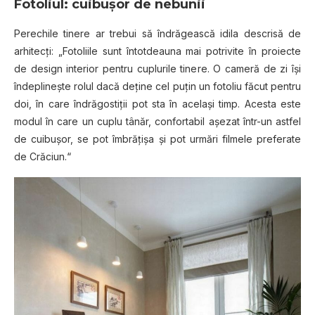
Fotoliul: cuibuşor de nebunii
Perechile tinere ar trebui să îndrăgească idila descrisă de
arhitecţi: „Fotoliile sunt întotdeauna mai potrivite în proiecte
de design interior pentru cuplurile tinere. O cameră de zi îşi
îndeplineşte rolul dacă deţine cel puţin un fotoliu făcut pentru
doi, în care îndrăgostiţii pot sta în acelaşi timp. Acesta este
modul în care un cuplu tânăr, confortabil aşezat într-un astfel
de cuibuşor, se pot îmbrăţişa şi pot urmări filmele preferate
de Crăciun.“