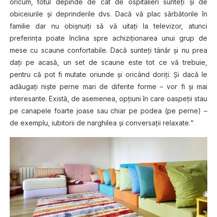
oricum, totul depinde de cât de ospitalieri sunteţi şi de
obiceiurile şi deprinderile dvs. Dacă vă plac sărbătorile în
familie dar nu obişnuiţi să vă uitaţi la televizor, atunci
preferinţa poate înclina spre achiziţionarea unui grup de
mese cu scaune confortabile. Dacă sunteţi tânăr şi nu prea
daţi pe acasă, un set de scaune este tot ce vă trebuie,
pentru că pot fi mutate oriunde şi oricând doriţi. Şi dacă le
adăugaţi nişte perne mari de diferite forme – vor fi şi mai
interesante. Există, de asemenea, opţiuni în care oaspeţii stau
pe canapele foarte joase sau chiar pe podea (pe perne) –
de exemplu, iubitorii de narghilea şi conversaţii relaxate.“