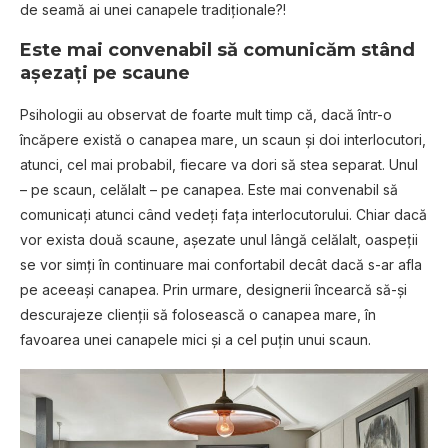
de seamă ai unei canapele tradiţionale?!
Este mai convenabil să comunicăm stând
aşezaţi pe scaune
Psihologii au observat de foarte mult timp că, dacă într-o
încăpere există o canapea mare, un scaun şi doi interlocutori,
atunci, cel mai probabil, fiecare va dori să stea separat. Unul
– pe scaun, celălalt – pe canapea. Este mai convenabil să
comunicaţi atunci când vedeţi faţa interlocutorului. Chiar dacă
vor exista două scaune, aşezate unul lângă celălalt, oaspeţii
se vor simţi în continuare mai confortabil decât dacă s-ar afla
pe aceeaşi canapea. Prin urmare, designerii încearcă să-şi
descurajeze clienţii să folosească o canapea mare, în
favoarea unei canapele mici şi a cel puţin unui scaun.