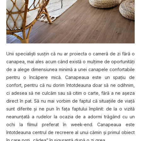
Unii specialişti susţin că nu ar proiecta o cameră de zi fără o
canapea, mai ales acum când există o mulţime de oportunităţi
de a alege dimensiunea minimă a unei canapele confortabile
pentru o încăpere mică. Canapeaua este un spaţiu de
confort, pentru că nu dorim întotdeauna doar să ne odihnim,
ci adesea să ne culcăm sau să citim o carte, fără a ne aşeza
direct în pat. Să nu mai vorbim de faptul că situaţiile de viaţă
sunt diferite şi ne pun în faţa faptului împlinit: de la o vizită
neanunţată a rudelor la ocazia de a adormi trăgând cu un
ochi la filmul preferat în week-end. Canapeaua este
întotdeauna centrul de recreere al unui cămin şi primul obiect
în care poţi „cădea” în siguranţă după o zi grea.