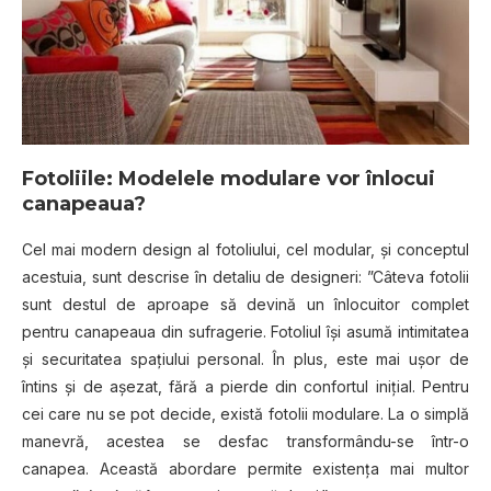
Fotoliile: Modelele modulare vor înlocui
canapeaua?
Cel mai modern design al fotoliului, cel modular, şi conceptul
acestuia, sunt descrise în detaliu de designeri: ”Câteva fotolii
sunt destul de aproape să devină un înlocuitor complet
pentru canapeaua din sufragerie. Fotoliul îşi asumă intimitatea
şi securitatea spaţiului personal. În plus, este mai uşor de
întins şi de aşezat, fără a pierde din confortul iniţial. Pentru
cei care nu se pot decide, există fotolii modulare. La o simplă
manevră, acestea se desfac transformându-se într-o
canapea. Această abordare permite existenţa mai multor