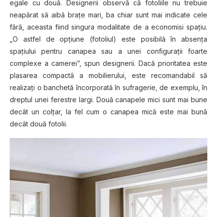
egale cu două. Designerii observă că fotoliile nu trebuie
neapărat să aibă braţe mari, ba chiar sunt mai indicate cele
fără, aceasta fiind singura modalitate de a economisi spaţiu.
„O astfel de opţiune (fotoliul) este posibilă în absenţa
spaţiului pentru canapea sau a unei configuraţii foarte
complexe a camerei”, spun designerii. Dacă prioritatea este
plasarea compactă a mobilierului, este recomandabil să
realizaţi o banchetă încorporată în sufragerie, de exemplu, în
dreptul unei ferestre largi. Două canapele mici sunt mai bune
decât un colţar, la fel cum o canapea mică este mai bună
decât două fotolii.