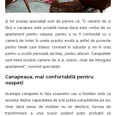
Şi tot aceiaşi specialişti sunt de părere că: ”O cameră de zi
fără o canapea este posibilă numai dacă este vorba de un
apartament pentru oaspeţi, pentru a nu fi confundat cu o
cameră de hotel. În unele practici există şi astfel de proiecte
pentru familii care trăiesc constant în suburbii şi vin în oraş
pentru o scurtă perioadă de timp, pentru afaceri. Canapelele
sunt inima oricărei camere de zi şi, uneori, chiar ale întregului
apartament”, conchid specialiştii.
Canapeaua, mai confortabilă pentru
oaspeţi
Avantajul canapelei în faţa scaunelor sau a fotoliilor este că
aceasta deţine capacitatea de a te putea culca/întinde pe ea,
chiar dacă piesa de mobilier nu se desface, funcţia de
transformare a unui scaun putând puţin probabil să