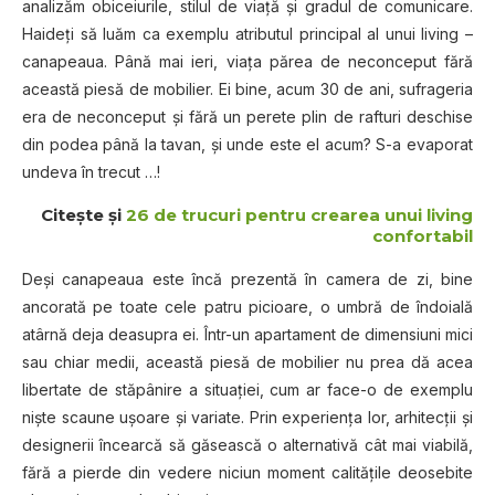
analizăm obiceiurile, stilul de viaţă şi gradul de comunicare.
Haideţi să luăm ca exemplu atributul principal al unui living –
canapeaua. Până mai ieri, viaţa părea de neconceput fără
această piesă de mobilier. Ei bine, acum 30 de ani, sufrageria
era de neconceput şi fără un perete plin de rafturi deschise
din podea până la tavan, şi unde este el acum? S-a evaporat
undeva în trecut …!
Citește și
26 de trucuri pentru crearea unui living
confortabil
Deşi canapeaua este încă prezentă în camera de zi, bine
ancorată pe toate cele patru picioare, o umbră de îndoială
atârnă deja deasupra ei. Într-un apartament de dimensiuni mici
sau chiar medii, această piesă de mobilier nu prea dă acea
libertate de stăpânire a situaţiei, cum ar face-o de exemplu
nişte scaune uşoare şi variate. Prin experienţa lor, arhitecţii şi
designerii încearcă să găsească o alternativă cât mai viabilă,
fără a pierde din vedere niciun moment calităţile deosebite