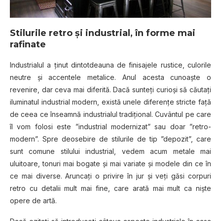
Stilurile retro și industrial, în forme mai
rafinate
Industrialul a ținut dintotdeauna de finisajele rustice, culorile
neutre și accentele metalice. Anul acesta cunoaște o
revenire, dar ceva mai diferită. Dacă sunteți curioși să căutați
iluminatul industrial modern, există unele diferențe stricte față
de ceea ce înseamnă industrialul tradițional. Cuvântul pe care
îl vom folosi este ”industrial modernizat” sau doar ”retro-
modern”. Spre deosebire de stilurile de tip ”depozit”, care
sunt comune stilului industrial, vedem acum metale mai
uluitoare, tonuri mai bogate și mai variate și modele din ce în
ce mai diverse. Aruncați o privire în jur și veți găsi corpuri
retro cu detalii mult mai fine, care arată mai mult ca niște
opere de artă.