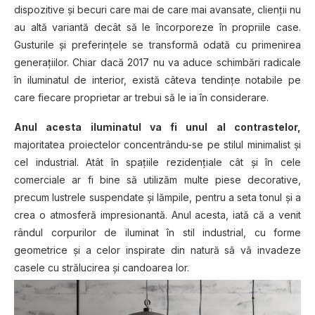
dispozitive și becuri care mai de care mai avansate, clienții nu
au altă variantă decât să le încorporeze în propriile case.
Gusturile și preferințele se transformă odată cu primenirea
generațiilor. Chiar dacă 2017 nu va aduce schimbări radicale
în iluminatul de interior, există câteva tendințe notabile pe
care fiecare proprietar ar trebui să le ia în considerare.
Anul acesta iluminatul va fi unul al contrastelor,
majoritatea proiectelor concentrându-se pe stilul minimalist și
cel industrial. Atât în spațiile rezidențiale cât și în cele
comerciale ar fi bine să utilizăm multe piese decorative,
precum lustrele suspendate și lămpile, pentru a seta tonul și a
crea o atmosferă impresionantă. Anul acesta, iată că a venit
rândul corpurilor de iluminat în stil industrial, cu forme
geometrice și a celor inspirate din natură să vă invadeze
casele cu strălucirea și candoarea lor.