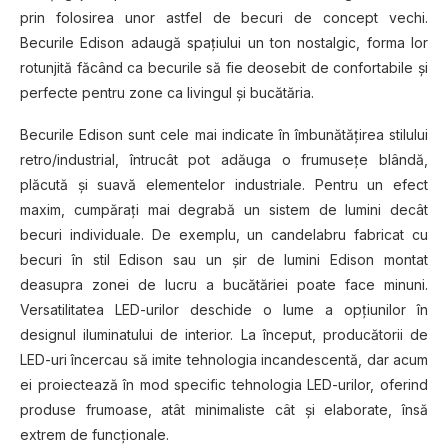
prin folosirea unor astfel de becuri de concept vechi.
Becurile Edison adaugă spațiului un ton nostalgic, forma lor
rotunjită făcând ca becurile să fie deosebit de confortabile și
perfecte pentru zone ca livingul și bucătăria.
Becurile Edison sunt cele mai indicate în îmbunătățirea stilului
retro/industrial, întrucât pot adăuga o frumusețe blândă,
plăcută și suavă elementelor industriale. Pentru un efect
maxim, cumpărați mai degrabă un sistem de lumini decât
becuri individuale. De exemplu, un candelabru fabricat cu
becuri în stil Edison sau un șir de lumini Edison montat
deasupra zonei de lucru a bucătăriei poate face minuni.
Versatilitatea LED-urilor deschide o lume a opțiunilor în
designul iluminatului de interior. La început, producătorii de
LED-uri încercau să imite tehnologia incandescentă, dar acum
ei proiectează în mod specific tehnologia LED-urilor, oferind
produse frumoase, atât minimaliste cât și elaborate, însă
extrem de funcționale.