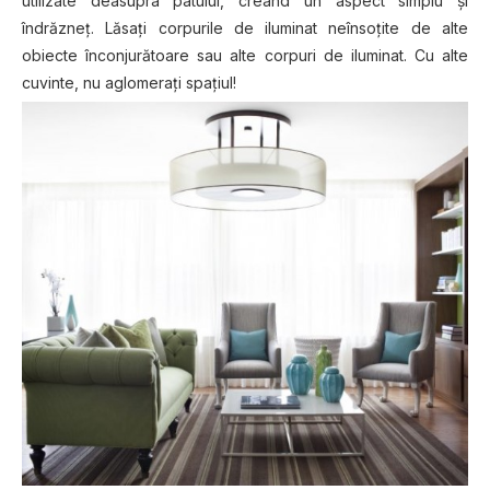
utilizate deasupra patului, creând un aspect simplu și
îndrăzneț. Lăsați corpurile de iluminat neînsoțite de alte
obiecte înconjurătoare sau alte corpuri de iluminat. Cu alte
cuvinte, nu aglomerați spațiul!