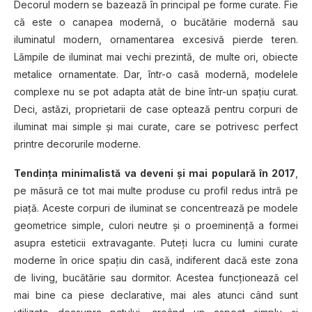
Decorul modern se bazează în principal pe forme curate. Fie
că este o canapea modernă, o bucătărie modernă sau
iluminatul modern, ornamentarea excesivă pierde teren.
Lămpile de iluminat mai vechi prezintă, de multe ori, obiecte
metalice ornamentate. Dar, într-o casă modernă, modelele
complexe nu se pot adapta atât de bine într-un spațiu curat.
Deci, astăzi, proprietarii de case optează pentru corpuri de
iluminat mai simple și mai curate, care se potrivesc perfect
printre decorurile moderne.
Tendința minimalistă va deveni și mai populară în 2017
,
pe măsură ce tot mai multe produse cu profil redus intră pe
piață. Aceste corpuri de iluminat se concentrează pe modele
geometrice simple, culori neutre și o proeminență a formei
asupra esteticii extravagante. Puteți lucra cu lumini curate
moderne în orice spațiu din casă, indiferent dacă este zona
de living, bucătărie sau dormitor. Acestea funcționează cel
mai bine ca piese declarative, mai ales atunci când sunt