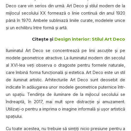
Deco care vin serios din urmă. Art Deco și stilul modern de la
mijlocul secolului XX formează o linie continuă din anul 1920
până în 1970. Ambele subliniază liniile curate, modelele unice
și un echilibru între formă și artă.
Citește și
Design interior: Stilul Art Deco
Iluminatul Art Deco se concentrează pe linii ascuțite și pe
modele geometrice atractive. La iluminatul modern din secolul
al XVI-lea veți observa o dragoste pentru formele naturale,
care îmbină forma funcțională și estetica. Art Deco este un stil
de iluminat artistic. Arhitecturile Art Deco sunt deosebit de
indicate în adăugarea unor modele geometrice puternice într-
un spațiu. Tendința de iluminare de la mijlocul secolului se
îndreaptă, în 2017, mai mult spre distracție și amuzament.
Utilizați-o pentru a imprima o imagine informală și ușor artistică
spațiului.
Cu toate acestea, nu trebuie să simțiți nicio presiune pentru a