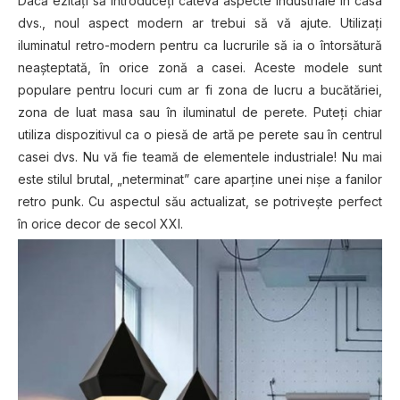
Dacă ezitați să introduceți câteva aspecte industriale în casa
dvs., noul aspect modern ar trebui să vă ajute. Utilizați
iluminatul retro-modern pentru ca lucrurile să ia o întorsătură
neașteptată, în orice zonă a casei. Aceste modele sunt
populare pentru locuri cum ar fi zona de lucru a bucătăriei,
zona de luat masa sau în iluminatul de perete. Puteți chiar
utiliza dispozitivul ca o piesă de artă pe perete sau în centrul
casei dvs. Nu vă fie teamă de elementele industriale! Nu mai
este stilul brutal, „neterminat” care aparține unei nișe a fanilor
retro punk. Cu aspectul său actualizat, se potrivește perfect
în orice decor de secol XXI.