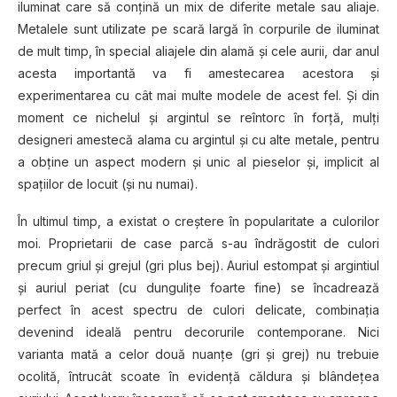
iluminat care să conțină un mix de diferite metale sau aliaje.
Metalele sunt utilizate pe scară largă în corpurile de iluminat
de mult timp, în special aliajele din alamă și cele aurii, dar anul
acesta importantă va fi amestecarea acestora și
experimentarea cu cât mai multe modele de acest fel. Și din
moment ce nichelul și argintul se reîntorc în forță, mulți
designeri amestecă alama cu argintul și cu alte metale, pentru
a obține un aspect modern și unic al pieselor și, implicit al
spațiilor de locuit (și nu numai).
În ultimul timp, a existat o creștere în popularitate a culorilor
moi. Proprietarii de case parcă s-au îndrăgostit de culori
precum griul și grejul (gri plus bej). Auriul estompat și argintiul
și auriul periat (cu dungulițe foarte fine) se încadrează
perfect în acest spectru de culori delicate, combinația
devenind ideală pentru decorurile contemporane. Nici
varianta mată a celor două nuanțe (gri și grej) nu trebuie
ocolită, întrucât scoate în evidență căldura și blândețea