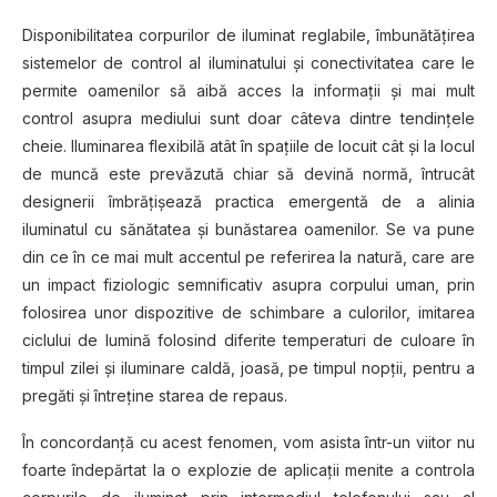
Disponibilitatea corpurilor de iluminat reglabile, îmbunătățirea
sistemelor de control al iluminatului și conectivitatea care le
permite oamenilor să aibă acces la informații și mai mult
control asupra mediului sunt doar câteva dintre tendințele
cheie. Iluminarea flexibilă atât în spațiile de locuit cât și la locul
de muncă este prevăzută chiar să devină normă, întrucât
designerii îmbrățișează practica emergentă de a alinia
iluminatul cu sănătatea și bunăstarea oamenilor. Se va pune
din ce în ce mai mult accentul pe referirea la natură, care are
un impact fiziologic semnificativ asupra corpului uman, prin
folosirea unor dispozitive de schimbare a culorilor, imitarea
ciclului de lumină folosind diferite temperaturi de culoare în
timpul zilei și iluminare caldă, joasă, pe timpul nopții, pentru a
pregăti și întreține starea de repaus.
În concordanță cu acest fenomen, vom asista într-un viitor nu
foarte îndepărtat la o explozie de aplicații menite a controla