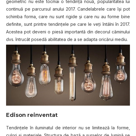
geometric nu este tocmai o tendință nouă, popularitatea lui
continuă pe parcursul anului 2017. Candelabrele care își pot
schimba forma, care nu sunt rigide și care nu au forme bine
definite, sunt printre tendințele pe care le veți întâlni în 2017.
Acestea pot deveni o piesă importantă din decorul căminului
dvs. întrucât posedă abilitatea de a se adapta oricărui mediu.
Edison reinventat
Tendințele în iluminatul de interior nu se limitează la forme,
culori și materiale. Structura de bază a surselor de lumină se