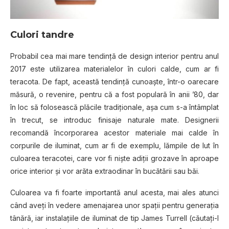
Culori tandre
Probabil cea mai mare tendință de design interior pentru anul
2017 este utilizarea materialelor în culori calde, cum ar fi
teracota. De fapt, această tendință cunoaște, într-o oarecare
măsură, o revenire, pentru că a fost populară în anii ’80, dar
în loc să folosească plăcile tradiționale, așa cum s-a întâmplat
în trecut, se introduc finisaje naturale mate. Designerii
recomandă încorporarea acestor materiale mai calde în
corpurile de iluminat, cum ar fi de exemplu, lămpile de lut în
culoarea teracotei, care vor fi niște adiții grozave în aproape
orice interior și vor arăta extraodinar în bucătării sau băi.
Culoarea va fi foarte importantă anul acesta, mai ales atunci
când aveți în vedere amenajarea unor spații pentru generația
tânără, iar instalațiile de iluminat de tip James Turrell (căutați-l