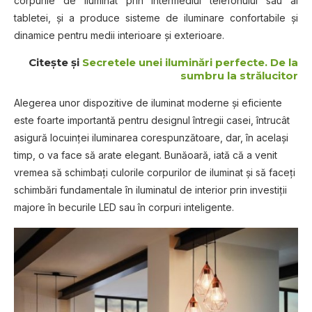
corpurile de iluminat prin intermediul telefonului sau al
tabletei, și a produce sisteme de iluminare confortabile și
dinamice pentru medii interioare și exterioare.
Citește și
Secretele unei iluminări perfecte. De la
sumbru la strălucitor
Alegerea unor dispozitive de iluminat moderne și eficiente
este foarte importantă pentru designul întregii casei, întrucât
asigură locuinței iluminarea corespunzătoare, dar, în același
timp, o va face să arate elegant. Bunăoară, iată că a venit
vremea să schimbați culorile corpurilor de iluminat și să faceți
schimbări fundamentale în iluminatul de interior prin investiții
majore în becurile LED sau în corpuri inteligente.