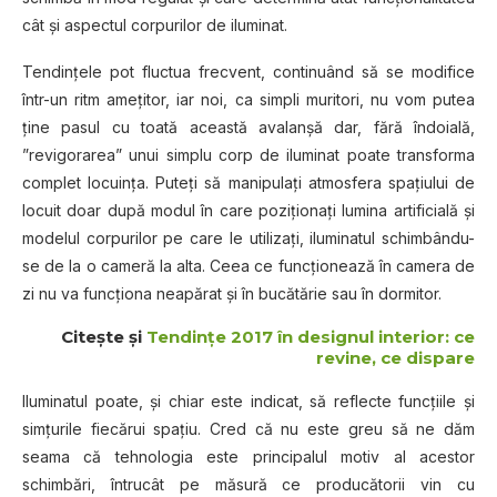
cât și aspectul corpurilor de iluminat.
Tendințele pot fluctua frecvent, continuând să se modifice
într-un ritm amețitor, iar noi, ca simpli muritori, nu vom putea
ține pasul cu toată această avalanșă dar, fără îndoială,
”revigorarea” unui simplu corp de iluminat poate transforma
complet locuința. Puteți să manipulați atmosfera spațiului de
locuit doar după modul în care poziționați lumina artificială și
modelul corpurilor pe care le utilizați, iluminatul schimbându-
se de la o cameră la alta. Ceea ce funcționează în camera de
zi nu va funcționa neapărat și în bucătărie sau în dormitor.
Citește și
Tendințe 2017 în designul interior: ce
revine, ce dispare
Iluminatul poate, și chiar este indicat, să reflecte funcțiile și
simțurile fiecărui spațiu. Cred că nu este greu să ne dăm
seama că tehnologia este principalul motiv al acestor
schimbări, întrucât pe măsură ce producătorii vin cu