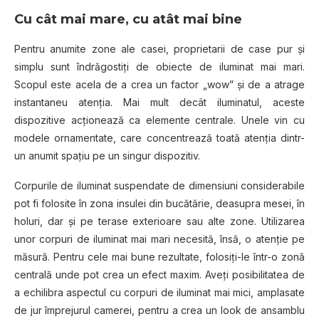
Cu cât mai mare, cu atât mai bine
Pentru anumite zone ale casei, proprietarii de case pur și
simplu sunt îndrăgostiți de obiecte de iluminat mai mari.
Scopul este acela de a crea un factor „wow” și de a atrage
instantaneu atenția. Mai mult decât iluminatul, aceste
dispozitive acționează ca elemente centrale. Unele vin cu
modele ornamentate, care concentrează toată atenția dintr-
un anumit spațiu pe un singur dispozitiv.
Corpurile de iluminat suspendate de dimensiuni considerabile
pot fi folosite în zona insulei din bucătărie, deasupra mesei, în
holuri, dar și pe terase exterioare sau alte zone. Utilizarea
unor corpuri de iluminat mai mari necesită, însă, o atenție pe
măsură. Pentru cele mai bune rezultate, folosiți-le într-o zonă
centrală unde pot crea un efect maxim. Aveți posibilitatea de
a echilibra aspectul cu corpuri de iluminat mai mici, amplasate
de jur împrejurul camerei, pentru a crea un look de ansamblu