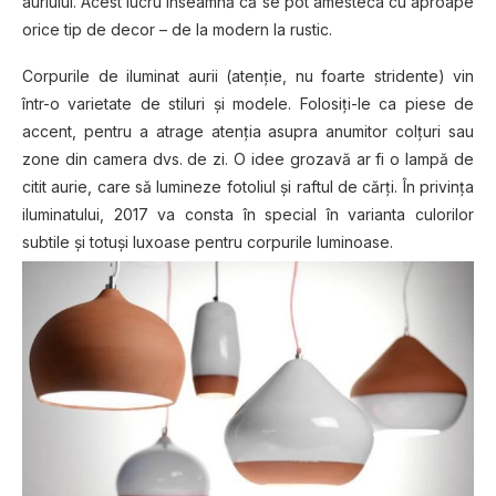
auriului. Acest lucru înseamnă că se pot amesteca cu aproape
orice tip de decor – de la modern la rustic.
Corpurile de iluminat aurii (atenție, nu foarte stridente) vin
într-o varietate de stiluri și modele. Folosiți-le ca piese de
accent, pentru a atrage atenția asupra anumitor colțuri sau
zone din camera dvs. de zi. O idee grozavă ar fi o lampă de
citit aurie, care să lumineze fotoliul și raftul de cărți. În privința
iluminatului, 2017 va consta în special în varianta culorilor
subtile și totuși luxoase pentru corpurile luminoase.